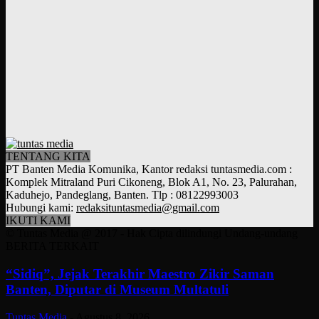
TENTANG KITA
PT Banten Media Komunika, Kantor redaksi tuntasmedia.com :
Komplek Mitraland Puri Cikoneng, Blok A1, No. 23, Palurahan,
Kaduhejo, Pandeglang, Banten. Tlp : 08122993003
Hubungi kami:
redaksituntasmedia@gmail.com
IKUTI KAMI
© Tuntas Media @ 2017 - Hak Cipta dilindungi Undang-undang
BERITA TERKAIT
“Sidiq”, Jejak Terakhir Maestro Zikir Saman
Banten, Diputar di Museum Multatuli
Tuntas Media
-
Agustus 8, 2026