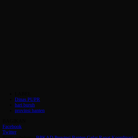
LABEL
Dinas PUPR
hari buruh
provinsi banten
BAGIKAN
Facebook
Twitter
Berita sebelumya
BPKAD Provinsi Banten Gelar Rapat Koordinasi