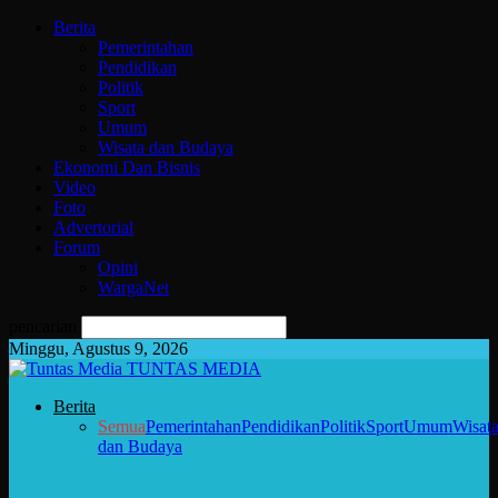
Berita
Pemerintahan
Pendidikan
Politik
Sport
Umum
Wisata dan Budaya
Ekonomi Dan Bisnis
Video
Foto
Advertorial
Forum
Opini
WargaNet
pencarian
Minggu, Agustus 9, 2026
TUNTAS MEDIA
Berita
Semua
Pemerintahan
Pendidikan
Politik
Sport
Umum
Wisat
dan Budaya