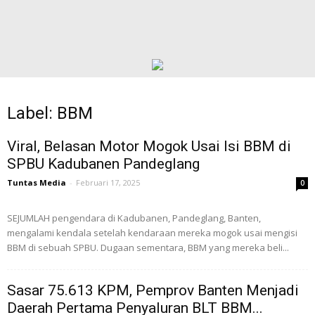
Label: BBM
Viral, Belasan Motor Mogok Usai Isi BBM di
SPBU Kadubanen Pandeglang
Tuntas Media
-
Februari 17, 2025
0
SEJUMLAH pengendara di Kadubanen, Pandeglang, Banten,
mengalami kendala setelah kendaraan mereka mogok usai mengisi
BBM di sebuah SPBU. Dugaan sementara, BBM yang mereka beli...
Sasar 75.613 KPM, Pemprov Banten Menjadi
Daerah Pertama Penyaluran BLT BBM...