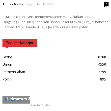
Tuntas Media
-
September 10, 2022
0
PEMERINTAH Provinsi (Pemprov) Banten menyalurkan Bantuan
Langsung Tunai (BLT) Kenaikan Bahan Bakar Minyak (BBM), di halaman
Samsat UPTD Cikande, Jl Raya Jakarta, Ciruas, Kabupaten...
Popular Kategori
Berita
6768
Umum
4550
Pemerintahan
2295
Politik
895
Diduga Ada Penyerobotan Lahan, Husein Saidan
Ultimatum 3×24 Jam Harus Dikosongkan
Berita Terkini
Tuntas Media
-
Agustus 6, 2026