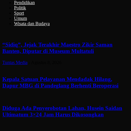
Pendidikan
Politik
Sport
Umum
Wisata dan Budaya
“Sidiq”, Jejak Terakhir Maestro Zikir Saman
Banten, Diputar di Museum Multatuli
Tuntas Media
-
Agustus 8, 2026
Kepala Satuan Pelayanan Mendadak Hilang,
Dapur MBG di Pandeglang Berhenti Beroperasi
Diduga Ada Penyerobotan Lahan, Husein Saidan
Ultimatum 3×24 Jam Harus Dikosongkan