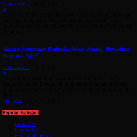
Tuntas Media
-
Juli 29, 2026
0
SERANG, TUNTASMEDIA.COM – Senyum bahagia terpancar
dari wajah Neng Marni (14), siswi asal Kampung Seba, Desa
Harundang, Kecamatan Cikeusal, Kabupaten Serang. Kebahagiaan
itu hadir...
Warga Patungan Perbaiki Jalan Rusak, Dewi-Iing
Kemana Aja?
Tuntas Media
-
Juli 28, 2026
0
Aksi gotong royong puluhan warga Desa Banjar, Kecamatan
Banjar, Kabupaten Pandeglang, yang patungan membangun jalan
lingkungan dengan melakukan pengecoran jalan penghubung antar
Desa ....
1
2
3
...
455
Halaman 1 dari 455
Popular Kategori
Berita
6770
Umum
4552
Pemerintahan
2295