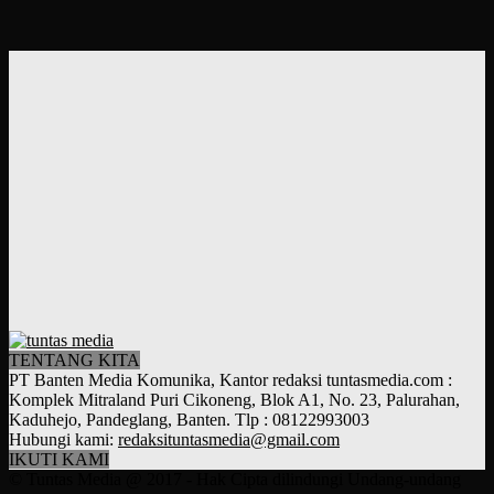
TENTANG KITA
PT Banten Media Komunika, Kantor redaksi tuntasmedia.com :
Komplek Mitraland Puri Cikoneng, Blok A1, No. 23, Palurahan,
Kaduhejo, Pandeglang, Banten. Tlp : 08122993003
Hubungi kami:
redaksituntasmedia@gmail.com
IKUTI KAMI
© Tuntas Media @ 2017 - Hak Cipta dilindungi Undang-undang