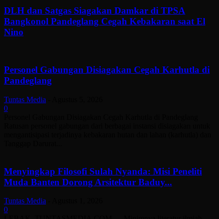
DLH dan Satgas Siagakan Damkar di TPSA
Bangkonol Pandeglang Cegah Kebakaran saat El
Nino
Personel Gabungan Disiagakan Cegah Karhutla di
Pandeglang
Tuntas Media
-
Agustus 5, 2026
0
Personel Gabungan Disiagakan Cegah Karhutla di Pandeglang
Ratusan personel gabungan dari berbagai instansi disiagakan untuk
mengantisipasi terjadinya kebakaran hutan dan lahan (karhutla) dan
Tanggap Darurat...
Menyingkap Filosofi Sulah Nyanda: Misi Peneliti
Muda Banten Dorong Arsitektur Baduy...
Tuntas Media
-
Agustus 1, 2026
0
LEBAK, TUNTASMEDIA.COM — Minimnya literatur ilmiah