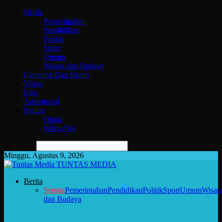
Berita
Pemerintahan
Pendidikan
Politik
Sport
Umum
Wisata dan Budaya
Ekonomi Dan Bisnis
Video
Foto
Advertorial
Forum
Opini
WargaNet
pencarian
Minggu, Agustus 9, 2026
TUNTAS MEDIA
Berita
Semua
Pemerintahan
Pendidikan
Politik
Sport
Umum
Wisat
dan Budaya