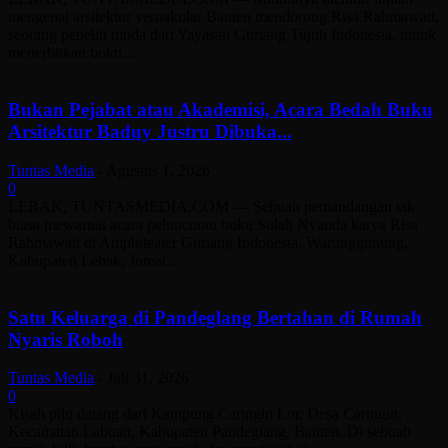
mengenai arsitektur vernakular Banten mendorong Risa Rahmawati,
seorang peneliti muda dari Yayasan Guriang Tujuh Indonesia, untuk
menerbitkan buku...
Bukan Pejabat atau Akademisi, Acara Bedah Buku
Arsitektur Baduy Justru Dibuka...
Tuntas Media
-
Agustus 1, 2026
0
LEBAK, TUNTASMEDIA.COM — Sebuah pemandangan tak
biasa mewarnai acara peluncuran buku Sulah Nyanda karya Risa
Rahmawati di Amphiteater Guriang Indonesia, Warunggunung,
Kabupaten Lebak, Jumat...
Satu Keluarga di Pandeglang Bertahan di Rumah
Nyaris Roboh
Tuntas Media
-
Juli 31, 2026
0
Kisah pilu datang dari Kampung Caringin Lor, Desa Caringin,
Kecamatan Labuan, Kabupaten Pandeglang, Banten. Di sebuah