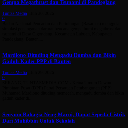
Gempa Megathrust dan Tsunami di Pandeglang
Tuntas Media
-
Juli 30, 2026
0
Badan Nasional Pencarian dan Pertolongan (Basarnas) menggelar
simulasi penanganan darurat bencana gempa bumi megathrust dan
tsunami di Desa Cigondang, Kecamatan Labuan, Kabupaten
Pandeglang, Banten,...
Mardiono Dituding Mengadu Domba dan Bikin
Gaduh Kader PPP di Banten
Tuntas Media
-
Juli 29, 2026
0
SERANG, TUNTASMEDIA.COM - Ketua Umum Dewan
Pimpinan Pusat (DPP) Partai Persatuan Pembangunan (PPP)
Muhamad Mardiono dituding memecah, mengadu domba dan bikin
gaduh kader di...
Senyum Bahagia Neng Marni, Dapat Sepeda Listrik
Dari Muhibbin Untuk Sekolah