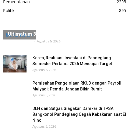
Pemerintahan
2295
Politik
895
Diduga Ada Penyerobotan Lahan, Husein Saidan
Ultimatum 3×24 Jam Harus Dikosongkan
Berita Terkini
Tuntas Media
-
Agustus 6, 2026
Keren, Realisasi Investasi di Pandeglang
Semester Pertama 2026 Mencapai Target
Agustus 5, 2026
Pemisahan Pengelolaan RKUD dengan Payroll.
Mulyadi: Pemda Jangan Bikin Rumit
Agustus 5, 2026
DLH dan Satgas Siagakan Damkar di TPSA
Bangkonol Pandeglang Cegah Kebakaran saat El
Nino
Agustus 5, 2026