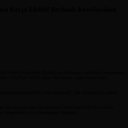
a Kerja Efektif Berbasis Kewilayahan
 dan Kantor Pertanahan (Kantah) se-Indonesia membahas penyusunan
(Wamen ATR/Waka BPN), Ossy Dermawan, ingin transformasi
a upaya pelayanan publik yang maksimal,” ujar Wamen Ossy dalam
si dan layanan atau hal teknisnya. Mulai dari Seksi Survei dan
si Pengendalian dan Penanganan Sengketa.