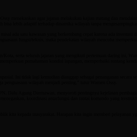
men Ossy menekankan agar jajaran melakukan kajian matang dan mend
tah bisa lebih adaptif terhadap dinamika wilayah tanpa mengesampingka
 misal ada satu kawasan yang berkembang cepat karena ada investasi di
penguasaan fungsi/teknis, maka pendekatan wilayah mencoba memperku
Kota, serta seluruh jajaran yang mengikuti pertemuan daring ini, W
emperkuat pemahaman kondisi lapangan, memperbaiki rentang kendali o
pasial. Ini tidak lagi kemudian dianggap sebagai penanganan secara sek
ga penguasaan wilayah menjadi penting,” tutur Wamen Ossy.
BPN, Dalu Agung Darmawan, menyoroti pentingnya kejelasan pembagia
Ia menegaskan, koordinasi antarfungsi dan rantai komando yang terstru
publik kita kepada masyarakat. Harapan kita ingin memberi pelayanan y