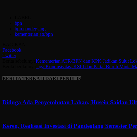
LABEL
bpn
bpn pandeglang
kementerian atr/bpn
BAGIKAN
Facebook
Twitter
Berita sebelumya
Kementerian ATR/BPN dan KPK Jadikan Sulut Lokas
Berita berikutnya
Jaga Kondusivitas, KSPI dan Partai Buruh Minta 
BERITA TERKAIT
DARI PENULIS
Diduga Ada Penyerobotan Lahan, Husein Saidan U
Keren, Realisasi Investasi di Pandeglang Semester P