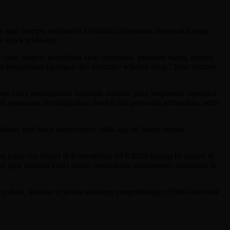
alam agar mampu menjawab kebutuhan pelayanan masyarakat yang
n aspek teknisnya.
 sana, muncul kebutuhan akan sertipikasi, penataan ruang, potensi
at penguasaan lapangan dan dinamika wilayah kerja,” jelas Wamen
amen Ossy memaparkan sejumlah manfaat yang berpotensi diperoleh
rganisasi, meningkatkan deteksi dini persoalan pertanahan, serta
toral, tapi harus menyeluruh, tidak lagi ini hanya urusan
n tugas dan fungsi di Kementerian ATR/BPN hingga ke daerah di
ktur juga menjadi kunci dalam mendukung transformasi pelayanan di
g terbaik, kualitas terjamin sekaligus pengembangan SDM kita untuk