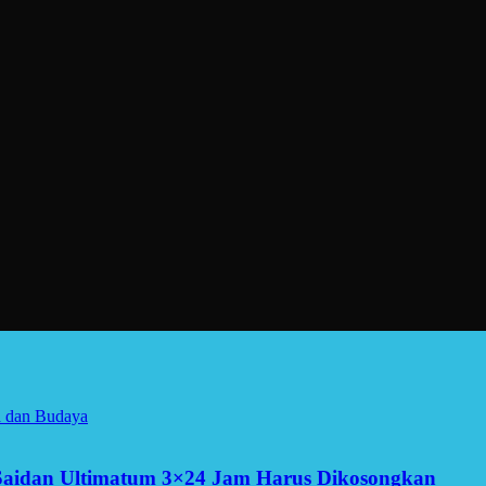
a dan Budaya
Saidan Ultimatum 3×24 Jam Harus Dikosongkan