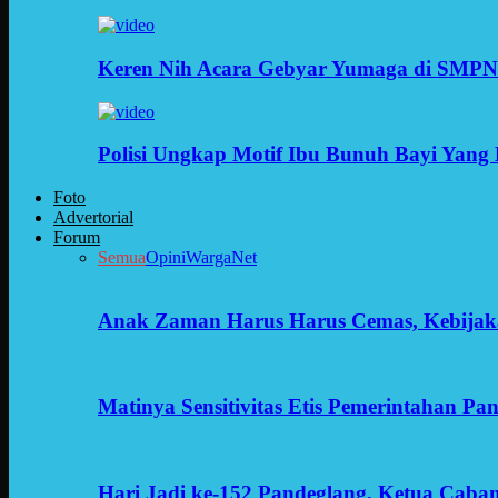
Keren Nih Acara Gebyar Yumaga di SMPN
Polisi Ungkap Motif Ibu Bunuh Bayi Yang 
Foto
Advertorial
Forum
Semua
Opini
WargaNet
Anak Zaman Harus Harus Cemas, Kebijak
Matinya Sensitivitas Etis Pemerintahan Pa
Hari Jadi ke-152 Pandeglang, Ketua Cab