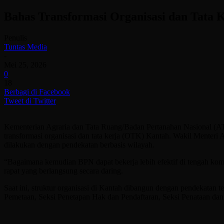
Bahas Transformasi Organisasi dan Tata
Penulis
Tuntas Media
-
Mei 25, 2026
0
18
Berbagi di Facebook
Tweet di Twitter
Kementerian Agraria dan Tata Ruang/Badan Pertanahan Nasional (A
transformasi organisasi dan tata kerja (OTK) Kantah. Wakil Mente
dilakukan dengan pendekatan berbasis wilayah.
“Bagaimana kemudian BPN dapat bekerja lebih efektif di tengah kom
rapat yang berlangsung secara daring.
Saat ini, struktur organisasi di Kantah dibangun dengan pendekatan t
Pemetaan, Seksi Penetapan Hak dan Pendaftaran, Seksi Penataan da