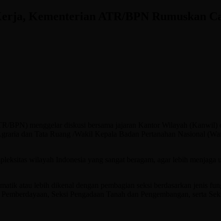
 Kerja, Kementerian ATR/BPN Rumuskan Car
TR/BPN) menggelar diskusi bersama jajaran Kantor Wilayah (Kanwil)
ri Agraria dan Tata Ruang /Wakil Kepala Badan Pertanahan Nasional 
pleksitas wilayah Indonesia yang sangat beragam, agar lebih menjag
ematik atau lebih dikenal dengan pembagian seksi berdasarkan jenis fung
n Pemberdayaan, Seksi Pengadaan Tanah dan Pengembangan, serta Sek