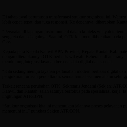
Di tahap awal perumusan transformasi struktur organisasi ini, Wa
lebih cepat, tepat, dan juga responsif. Ke depannya, diharapkan Kan
“Persoalan di lapangan justru muncul dalam konteks wilayah tertentu,
sengketa dan sebagainya. Saat ini, OTK kita menitikberatkan pada 
Ossy.
Kepada para Kepala Kanwil BPN Provinsi, Kepala Kantah Kabupaten/
dengan diterapkannya OTK berbasis wilayah. Beberapa di antaranya m
mendukung integrasi layanan berbasis data digital dan spasial.
“Kita sedang menuju layanan pertanahan modern berbasis digital dan s
pengukuran, urusan pendaftaran, semua harus bisa memahami sehing
Terkait rencana perubahan OTK, Sekretaris Jenderal (Sekjen) ATR/
Kanwil dan Kantah, salah satunya berfokus pada spesialisasi kerja. 
lingkungan ATR/BPN.
“Struktur organisasi kita ini menentukan jalannya proses pelayanan 
memenuhi ini,” pungkas Sekjen ATR/BPN.