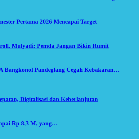
Semester Pertama 2026 Mencapai Target
oll. Mulyadi: Pemda Jangan Bikin Rumit
SA Bangkonol Pandeglang Cegah Kebakaran…
patan, Digitalisasi dan Keberlanjutan
apai Rp 8,3 M, yang…