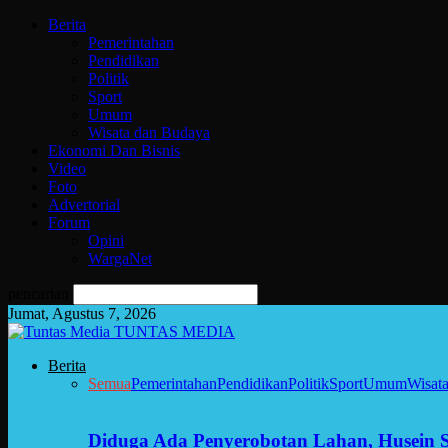
Berita
Pemerintahan
Pendidikan
Politik
Sport
Umum
Wisata dan Budaya
Ekonomi Dan Bisnis
Video
Foto
Advertorial
Forum
Opini
WargaNet
pencarian
Jumat, Agustus 7, 2026
TUNTAS MEDIA
Berita
Semua
Pemerintahan
Pendidikan
Politik
Sport
Umum
Wisat
Diduga Ada Penyerobotan Lahan, Husein 