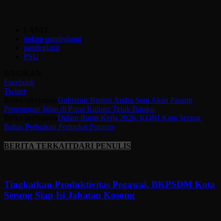
LABEL
dpkpp pandeglang
pandeglang
PSU
BAGIKAN
Facebook
Twitter
Berita sebelumya
Gubernur Banten Andra Soni Akan Pasang
Penerangan Jalan di Pusat Kuliner Teluk Batako
Berita berikutnya
Dalam Rapat Kerja 2026, KONI Kota Serang
Bahas Perbaikan Peringkat Porprov
BERITA TERKAIT
DARI PENULIS
Tingkatkan Produktivitas Pegawai, BKPSDM Kota
Serang Siap Isi Jabatan Kosong