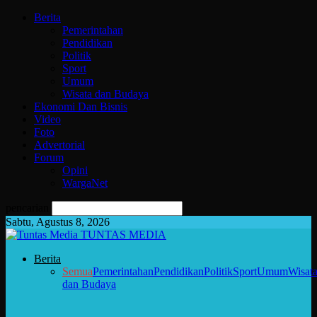
Berita
Pemerintahan
Pendidikan
Politik
Sport
Umum
Wisata dan Budaya
Ekonomi Dan Bisnis
Video
Foto
Advertorial
Forum
Opini
WargaNet
pencarian
Sabtu, Agustus 8, 2026
TUNTAS MEDIA
Berita
Semua
Pemerintahan
Pendidikan
Politik
Sport
Umum
Wisat
dan Budaya