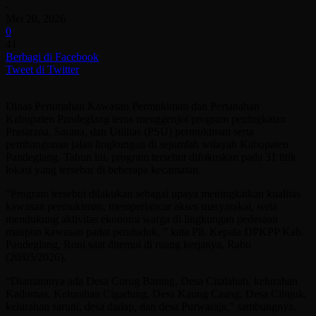
-
Mei 20, 2026
0
41
Berbagi di Facebook
Tweet di Twitter
Dinas Perumahan Kawasan Permukiman dan Pertanahan
Kabupaten Pandeglang terus menggenjot program peningkatan
Prasarana, Sarana, dan Utilitas (PSU) permukiman serta
pembangunan jalan lingkungan di sejumlah wilayah Kabupaten
Pandeglang. Tahun ini, program tersebut difokuskan pada 31 titik
lokasi yang tersebar di beberapa kecamatan.
“Program tersebut dilakukan sebagai upaya meningkatkan kualitas
kawasan permukiman, memperlancar akses masyarakat, serta
mendukung aktivitas ekonomi warga di lingkungan pedesaan
maupun kawasan padat penduduk, ” kata Plt. Kepala DPKPP Kab.
Pandeglang, Roni saat ditemui di ruang kerjanya, Rabu
(20/05/2026).
“Diantaranya ada Desa Curug Barang, Desa Citalahab, kelurahan
Kadomas, Kelurahan Cigadung, Desa Kaung Caang, Desa Ciinjuk,
kelurahan saruni, desa dadap, dan desa Purwaraja,” sambungnya.