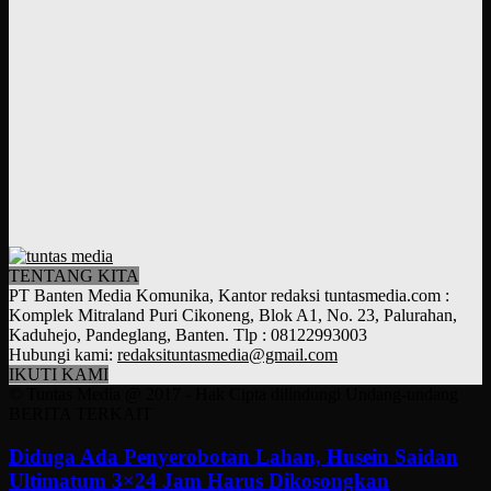
TENTANG KITA
PT Banten Media Komunika, Kantor redaksi tuntasmedia.com :
Komplek Mitraland Puri Cikoneng, Blok A1, No. 23, Palurahan,
Kaduhejo, Pandeglang, Banten. Tlp : 08122993003
Hubungi kami:
redaksituntasmedia@gmail.com
IKUTI KAMI
© Tuntas Media @ 2017 - Hak Cipta dilindungi Undang-undang
BERITA TERKAIT
Diduga Ada Penyerobotan Lahan, Husein Saidan
Ultimatum 3×24 Jam Harus Dikosongkan