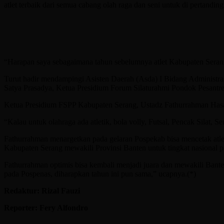
atlet terbaik dari semua cabang olah raga dan seni untuk di pertandi
“Harapan saya sebagaimana tahun sebelumnya atlet Kabupaten Seran
Turut hadir mendampingi Asisten Daerah (Asda) I Bidang Administr
Satya Prasadya, Ketua Presidium Forum Silaturahmi Pondok Pesant
Ketua Presidium FSPP Kabupaten Serang, Ustadz Fathurrahman Hasa
“Kalau untuk olahraga ada atletik, bola volly, Futsal, Pencak Silat, S
Fathurrahman menargetkan pada gelaran Pospekab bisa mencetak atlet
Kabupaten Serang mewakili Provinsi Banten untuk tingkat nasional 
Fathurrahman optimis bisa kembali menjadi juara dan mewakili Bant
pada Pospenas, diharapkan tahun ini pun sama,” ucapnya.(*)
Redaktur: Rizal Fauzi
Reporter: Fery Alfondro