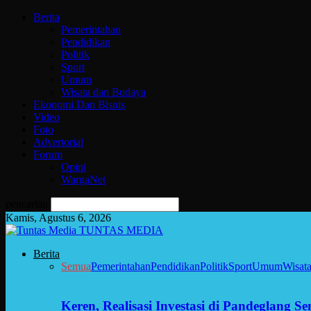
Berita
Pemerintahan
Pendidikan
Politik
Sport
Umum
Wisata dan Budaya
Ekonomi Dan Bisnis
Video
Foto
Advertorial
Forum
Opini
WargaNet
pencarian
Kamis, Agustus 6, 2026
TUNTAS MEDIA
Berita
Semua
Pemerintahan
Pendidikan
Politik
Sport
Umum
Wisat
Keren, Realisasi Investasi di Pandeglang 