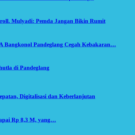
oll. Mulyadi: Pemda Jangan Bikin Rumit
SA Bangkonol Pandeglang Cegah Kebakaran…
utla di Pandeglang
patan, Digitalisasi dan Keberlanjutan
apai Rp 8,3 M, yang…