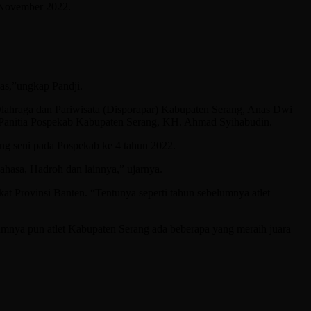
a November 2022.
as,”ungkap Pandji.
lahraga dan Pariwisata (Disporapar) Kabupaten Serang, Anas Dwi
 Panitia Pospekab Kabupaten Serang, KH. Ahmad Syihabudin.
g seni pada Pospekab ke 4 tahun 2022.
 bahasa, Hadroh dan lainnya,” ujarnya.
at Provinsi Banten. “Tentunya seperti tahun sebelumnya atlet
umnya pun atlet Kabupaten Serang ada beberapa yang meraih juara