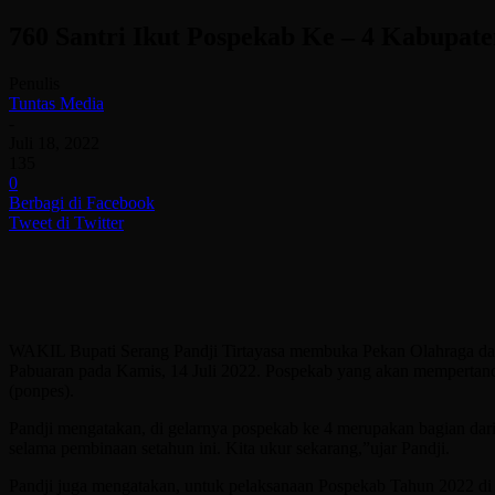
760 Santri Ikut Pospekab Ke – 4 Kabupat
Penulis
Tuntas Media
-
Juli 18, 2022
135
0
Berbagi di Facebook
Tweet di Twitter
WAKIL Bupati Serang Pandji Tirtayasa membuka Pekan Olahraga dan
Pabuaran pada Kamis, 14 Juli 2022. Pospekab yang akan mempertanding
(ponpes).
Pandji mengatakan, di gelarnya pospekab ke 4 merupakan bagian dari 
selama pembinaan setahun ini. Kita ukur sekarang,”ujar Pandji.
Pandji juga mengatakan, untuk pelaksanaan Pospekab Tahun 2022 di iku