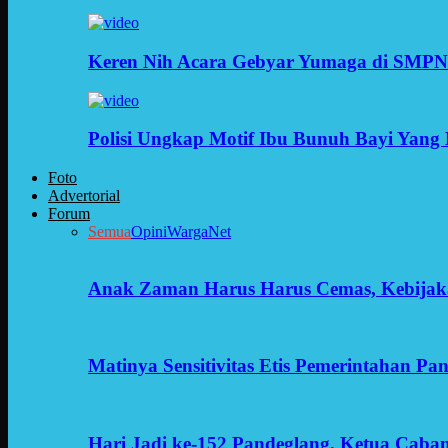
Keren Nih Acara Gebyar Yumaga di SMPN
Polisi Ungkap Motif Ibu Bunuh Bayi Yang 
Foto
Advertorial
Forum
Semua
Opini
WargaNet
Anak Zaman Harus Harus Cemas, Kebijak
Matinya Sensitivitas Etis Pemerintahan Pa
Hari Jadi ke-152 Pandeglang, Ketua Cab