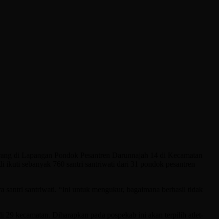
rang di Lapangan Pondok Pesantren Darunnajah 14 di Kecamatan
 ikuti sebanyak 760 santri santriwati dari 31 pondok pesantren
 santri santriwati. “Ini untuk mengukur, bagaimana berhasil tidak
i 29 kecamatan. Diharapkan pada pospekab ini akan terpilih atlet-