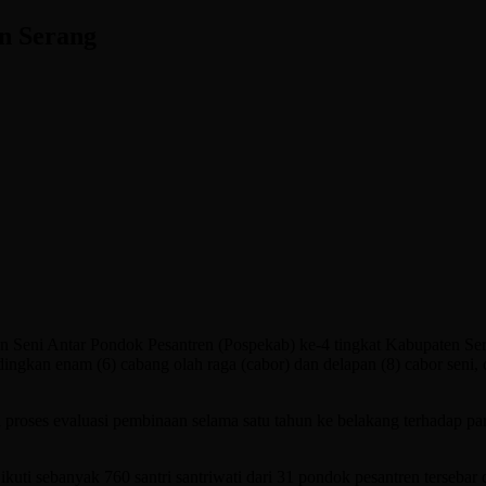
en Serang
 Seni Antar Pondok Pesantren (Pospekab) ke-4 tingkat Kabupaten Se
kan enam (6) cabang olah raga (cabor) dan delapan (8) cabor seni, di
proses evaluasi pembinaan selama satu tahun ke belakang terhadap para
ti sebanyak 760 santri santriwati dari 31 pondok pesantren tersebar d