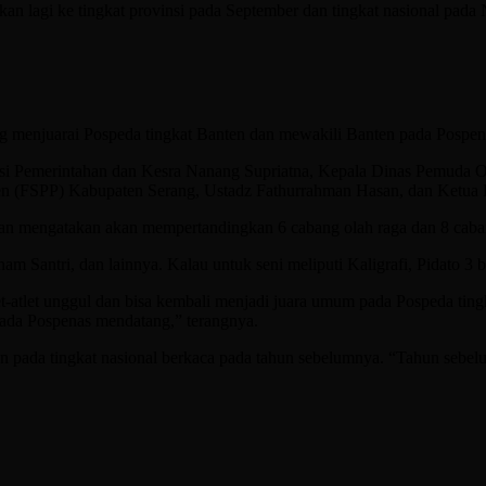
ngkan lagi ke tingkat provinsi pada September dan tingkat nasional pad
g menjuarai Pospeda tingkat Banten dan mewakili Banten pada Pospen
asi Pemerintahan dan Kesra Nanang Supriatna, Kepala Dinas Pemuda O
ren (FSPP) Kabupaten Serang, Ustadz Fathurrahman Hasan, dan Ketua
n mengatakan akan mempertandingkan 6 cabang olah raga dan 8 caban
enam Santri, dan lainnya. Kalau untuk seni meliputi Kaligrafi, Pidato 3
-atlet unggul dan bisa kembali menjadi juara umum pada Pospeda tingk
pada Pospenas mendatang,” terangnya.
en pada tingkat nasional berkaca pada tahun sebelumnya. “Tahun sebel