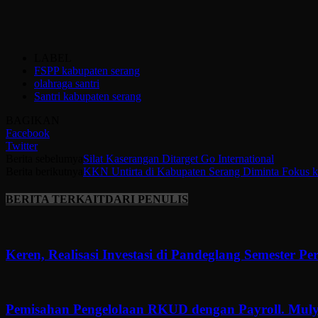
LABEL
FSPP kabupaten serang
olahraga santri
Santri kabupaten serang
BAGIKAN
Facebook
Twitter
Berita sebelumya
Silat Kaserangan Ditarget Go International
Berita berikutnya
KKN Untirta di Kabupaten Serang Diminta Fokus k
BERITA TERKAIT
DARI PENULIS
Keren, Realisasi Investasi di Pandeglang Semester P
Pemisahan Pengelolaan RKUD dengan Payroll. Muly