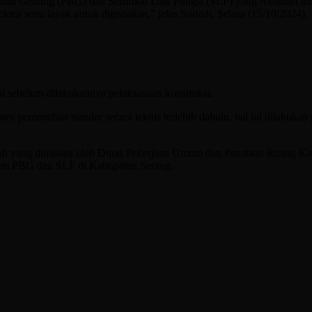
an Gedung (PBG) dan Sertifikat Laik Fungsi (SLF) yang Alfamart dap
nis serta layak untuk digunakan,” jelas Suriadi, Selasa (15/10/2024).
i sebelum dilakukannya pelaksanaan konstruksi.
ses pemenuhan standar secara teknis terlebih dahulu, hal ini dilakuk
h yang diinisiasi oleh Dinas Pekerjaan Umum dan Penataan Ruang Kab
gram PBG dan SLF di Kabupaten Serang.