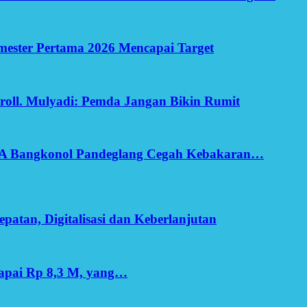
Semester Pertama 2026 Mencapai Target
oll. Mulyadi: Pemda Jangan Bikin Rumit
SA Bangkonol Pandeglang Cegah Kebakaran…
patan, Digitalisasi dan Keberlanjutan
apai Rp 8,3 M, yang…