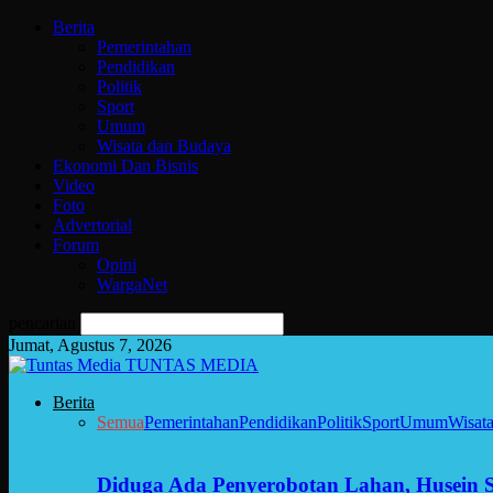
Berita
Pemerintahan
Pendidikan
Politik
Sport
Umum
Wisata dan Budaya
Ekonomi Dan Bisnis
Video
Foto
Advertorial
Forum
Opini
WargaNet
pencarian
Jumat, Agustus 7, 2026
TUNTAS MEDIA
Berita
Semua
Pemerintahan
Pendidikan
Politik
Sport
Umum
Wisat
Diduga Ada Penyerobotan Lahan, Husein 