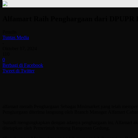
Alfamart Raih Penghargaan dari DPUPR 
Penulis
Tuntas Media
-
Oktober 17, 2024
110
0
Berbagi di Facebook
Tweet di Twitter
alfamart meraih Penghargaan Sebagai Minimarket yang telah mempe
Penghargaan diterima langsung oleh Branch Manager Alfamart Caban
Suriadi mengungkapkan dengan adanya penghargaan ini, Alfamart ak
ditetapkan oleh Pemerintah tentang Bangunan Gedung.