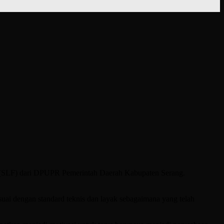
i (SLF) dari DPUPR Pemerintah Daerah Kabupaten Serang.
ai dengan standard teknis dan layak sebagaimana yang telah