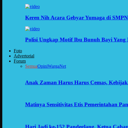
Keren Nih Acara Gebyar Yumaga di SMPN
Polisi Ungkap Motif Ibu Bunuh Bayi Yang 
Foto
Advertorial
Forum
Semua
Opini
WargaNet
Anak Zaman Harus Harus Cemas, Kebijak
Matinya Sensitivitas Etis Pemerintahan Pa
Hari Jadi ke-152 Pandeglang, Ketua Cab