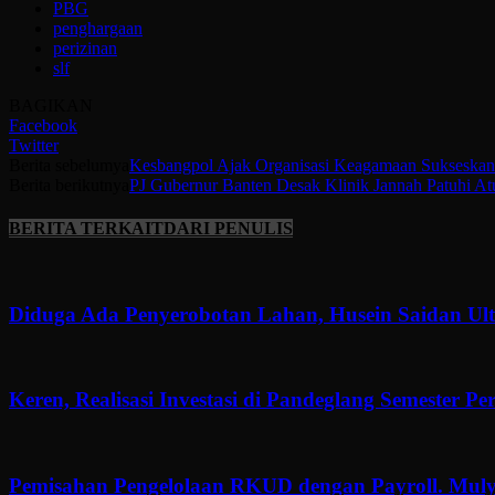
PBG
penghargaan
perizinan
slf
BAGIKAN
Facebook
Twitter
Berita sebelumya
Kesbangpol Ajak Organisasi Keagamaan Sukseskan
Berita berikutnya
PJ Gubernur Banten Desak Klinik Jannah Patuhi At
BERITA TERKAIT
DARI PENULIS
Diduga Ada Penyerobotan Lahan, Husein Saidan U
Keren, Realisasi Investasi di Pandeglang Semester P
Pemisahan Pengelolaan RKUD dengan Payroll. Muly