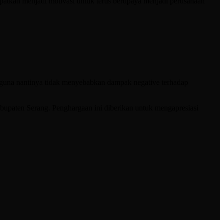
atkan menjadi motivasi untuk terus berupaya menjadi perusahaan
an guna nantinya tidak menyebabkan dampak negative terhadap
upaten Serang. Penghargaan ini diberikan untuk mengapresiasi