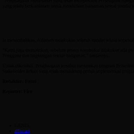
“Penghargaan Minimarket yang telah memperoleh Persetujuan Bangun
yang selalu berkomitmen untuk mendirikan bangunan sesuai standar tek
Ia menambahkan, Alfamart melakukan seluruh standar teknis terpenuh
“Kami juga memastikan, sebelum proses konstruksi dilakukan ada pro
Pengguna dan lingkungan sekitar bangunan.” tandasnya.
Untuk diketahui, Penghargaan tersebut merupakan program Pemerinta
Stakeholder terkait yang telah mendukung penuh implementasi pro
Redaktur: Fauzi
Reporter: Firo
LABEL
alfamart