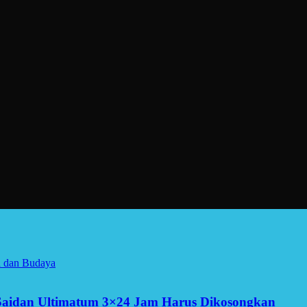
a dan Budaya
Saidan Ultimatum 3×24 Jam Harus Dikosongkan