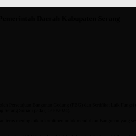
Pemerintah Daerah Kabupaten Serang
roleh Persetujuan Bangunan Gedung (PBG) dan Sertifikat Laik Fungs
g Serang Suriadi pada (15/10/2024).
an terus meningkatkan komitmen untuk mendirikan Bangunan yang sesu