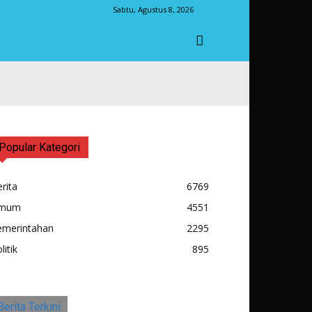
Sabtu, Agustus 8, 2026
Popular Kategori
rita
6769
mum
4551
emerintahan
2295
litik
895
Berita Terkini