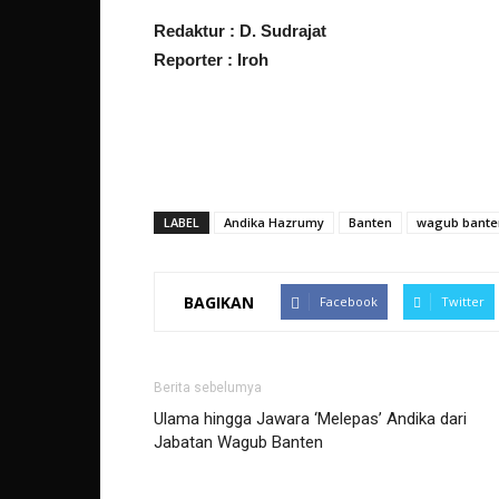
Redaktur : D. Sudrajat
Reporter : Iroh
LABEL
Andika Hazrumy
Banten
wagub bante
BAGIKAN
Facebook
Twitter
Berita sebelumya
Ulama hingga Jawara ‘Melepas’ Andika dari
Jabatan Wagub Banten