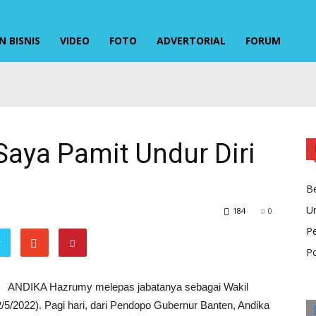
 BISNIS
VIDEO
FOTO
ADVERTORIAL
FORUM
aya Pamit Undur Diri
Be
U
184
0
P
r
Po
ANDIKA Hazrumy melepas jabatanya sebagai Wakil
5/2022). Pagi hari, dari Pendopo Gubernur Banten, Andika