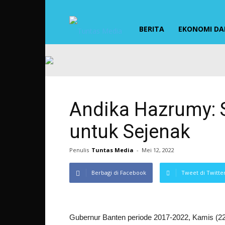
TUNTAS
BERITA
EKONOMI DAN
MEDIA
Andika Hazrumy: S
untuk Sejenak
Penulis
Tuntas Media
-
Mei 12, 2022
Berbagi di Facebook
Tweet di Twitte
Gubernur Banten periode 2017-2022, Kamis (22/