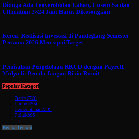
Diduga Ada Penyerobotan Lahan, Husein Saidan
Ultimatum 3×24 Jam Harus Dikosongkan
Keren, Realisasi Investasi di Pandeglang Semester
Pertama 2026 Mencapai Target
Pemisahan Pengelolaan RKUD dengan Payroll.
Mulyadi: Pemda Jangan Bikin Rumit
Popular Kategori
Berita
6768
Umum
4550
Pemerintahan
2295
Politik
895
Berita Terkini