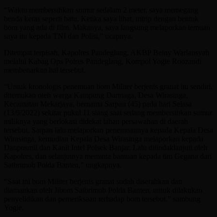
“Waktu membersihkan sumur sedalam 2 meter, saya memegang
benda keras seperti batu. Ketika saya lihat, mirip dengan bentuk
bom yang ada di film. Makanya, saya langsung melaporkan temuan
saya itu kepada TNI dan Polisi,” ucapnya.
Ditempat terpisah, Kapolres Pandeglang, AKBP Belny Warlansyah
melalui Kabag Ops Polres Pandeglang, Kompol Yogie Roozandi
membenarkan hal tersebut.
“Untuk kronologis penemuan bom Militer berjenis granat itu sendiri,
ditemukan oleh warga Kampung Darmaga, Desa Wirasinga,
Kecamatan Mekarjaya, bernama Sarpan (45) pada hari Selasa
(13/9/2022) sekitar pukul 11 siang saat sedang membersihkan sumur
miliknya yang berlokasi didekat lahan persawahan di daerah
tersebut. Sarpan lalu melaporkan penemuannya kepada Kepala Desa
Wirasinga, kemudian Kepala Desa Wirasinga melaporkan kepada
Danposmil dan Kanit Intel Polsek Banjar. Lalu ditindaklanjuti oleh
Kapolres, dan selanjutnya meminta bantuan kepada tim Gegana dari
Satbrimob Polda Banten,” ungkapnya.
“Saat ini bom Militer berjenis granat sudah diserahkan dan
diamankan oleh Jibom Satbrimob Polda Banten, untuk dilakukan
penyelidikan dan pemeriksaan terhadap bom tersebut,” sambung
Yogie.