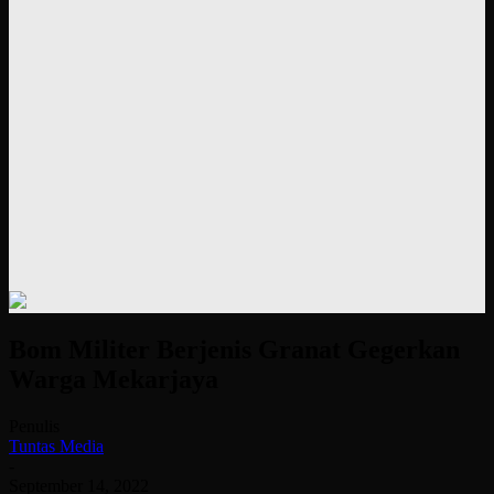
Bom Militer Berjenis Granat Gegerkan
Warga Mekarjaya
Penulis
Tuntas Media
-
September 14, 2022