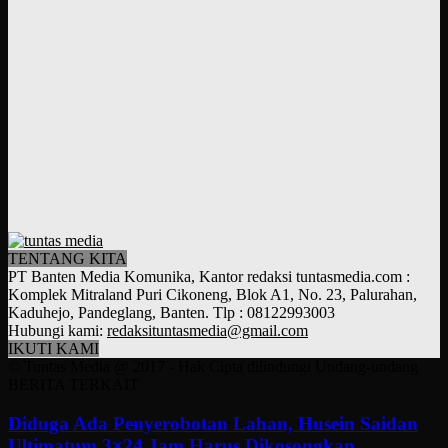
TENTANG KITA
PT Banten Media Komunika, Kantor redaksi tuntasmedia.com :
Komplek Mitraland Puri Cikoneng, Blok A1, No. 23, Palurahan,
Kaduhejo, Pandeglang, Banten. Tlp : 08122993003
Hubungi kami:
redaksituntasmedia@gmail.com
IKUTI KAMI
© Tuntas Media @ 2017 - Hak Cipta dilindungi Undang-undang
BERITA TERKAIT
Diduga Ada Penyerobotan Lahan, Husein Saidan
Ultimatum 3×24 Jam Harus Dikosongkan