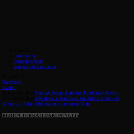
LABEL
pandegleng
penemuan bom
warga heboh ada bom
BAGIKAN
Facebook
Twitter
Berita sebelumya
Pemkab Serang Lakukan Pembinaan Ormas
Berita berikutnya
Pj Gubernur Banten Al Muktabar: SDM Hal
Mendasar Dalam Membangun Indonesia Maju
BERITA TERKAIT
DARI PENULIS