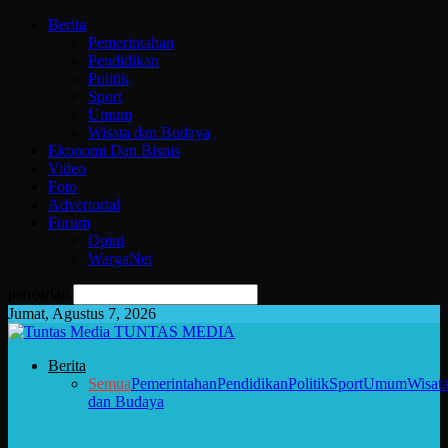
Berita
Pemerintahan
Pendidikan
Politik
Sport
Umum
Wisata dan Budaya
Ekonomi Dan Bisnis
Video
Foto
Advertorial
Forum
Opini
WargaNet
pencarian
Jumat, Agustus 7, 2026
TUNTAS MEDIA
Berita
Semua
Pemerintahan
Pendidikan
Politik
Sport
Umum
Wisat
dan Budaya