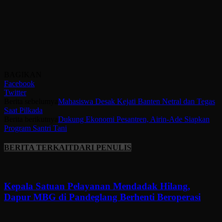
BAGIKAN
Facebook
Twitter
Berita sebelumya
Mahasiswa Desak Kejati Banten Netral dan Tegas
Saat Pilkada
Berita berikutnya
Dukung Ekonomi Pesantren, Airin-Ade Siapkan
Program Santri Tani
BERITA TERKAIT
DARI PENULIS
Kepala Satuan Pelayanan Mendadak Hilang,
Dapur MBG di Pandeglang Berhenti Beroperasi