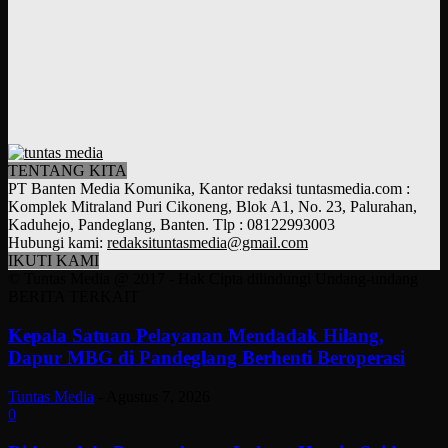
TENTANG KITA
PT Banten Media Komunika, Kantor redaksi tuntasmedia.com :
Komplek Mitraland Puri Cikoneng, Blok A1, No. 23, Palurahan,
Kaduhejo, Pandeglang, Banten. Tlp : 08122993003
Hubungi kami:
redaksituntasmedia@gmail.com
IKUTI KAMI
© Tuntas Media @ 2017 - Hak Cipta dilindungi Undang-undang
BERITA TERKAIT
Kepala Satuan Pelayanan Mendadak Hilang,
Dapur MBG di Pandeglang Berhenti Beroperasi
Tuntas Media
-
Agustus 7, 2026
0