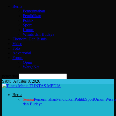
Berita
Pemerintahan
Pendidikan
Politik
Sport
Umum
Wisata dan Budaya
Ekonomi Dan Bisnis
Video
Foto
Advertorial
Forum
Opini
WargaNet
pencarian
Sabtu, Agustus 8, 2026
TUNTAS MEDIA
Berita
Semua
Pemerintahan
Pendidikan
Politik
Sport
Umum
Wisat
dan Budaya