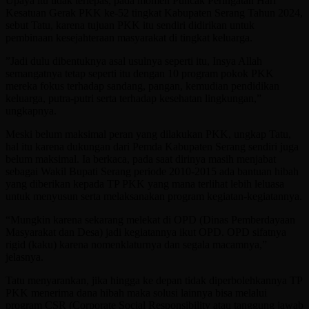
Upaya itu tidak terlepas, pada momen Puncak Peringatan Hari
Kesatuan Gerak PKK ke-52 tingkat Kabupaten Serang Tahun 2024,
sebut Tatu, karena tujuan PKK itu sendiri didirikan untuk
pembinaan kesejahteraan masyarakat di tingkat keluarga.
”Jadi dulu dibentuknya asal usulnya seperti itu, Insya Allah
semangatnya tetap seperti itu dengan 10 program pokok PKK
mereka fokus terhadap sandang, pangan, kemudian pendidikan
keluarga, putra-putri serta terhadap kesehatan lingkungan,”
ungkapnya.
Meski belum maksimal peran yang dilakukan PKK, ungkap Tatu,
hal itu karena dukungan dari Pemda Kabupaten Serang sendiri juga
belum maksimal. Ia berkaca, pada saat dirinya masih menjabat
sebagai Wakil Bupati Serang periode 2010-2015 ada bantuan hibah
yang diberikan kepada TP PKK yang mana terlihat lebih leluasa
untuk menyusun serta melaksanakan program kegiatan-kegiatannya.
“Mungkin karena sekarang melekat di OPD (Dinas Pemberdayaan
Masyarakat dan Desa) jadi kegiatannya ikut OPD. OPD sifatnya
rigid (kaku) karena nomenklaturnya dan segala macamnya,”
jelasnya.
Tatu menyarankan, jika hingga ke depan tidak diperbolehkannya TP
PKK menerima dana hibah maka solusi lainnya bisa melalui
program CSR (Corporate Social Responsibility atau tanggung jawab