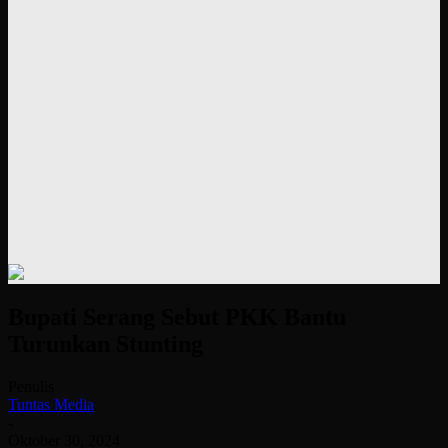
Bupati Serang Sebut PKK Bantu
Turunkan Stunting
Penulis
Tuntas Media
-
Oktober 30, 2024