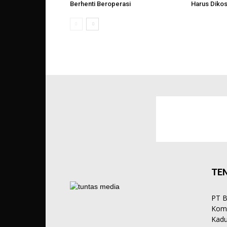
Berhenti Beroperasi
Harus Diko
TE
PT B
Komp
Kadu