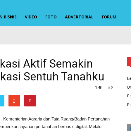
 BISNIS
VIDEO
FOTO
ADVERTORIAL
FORUM
ikasi Aktif Semakin
kasi Sentuh Tanahku
Be
U
48
0
P
r
Po
Kementerian Agraria dan Tata Ruang/Badan Pertanahan
berikan layanan pertanahan berbasis digital. Melalui