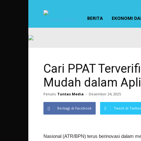
TUNTAS
BERITA
EKONOMI DAN
MEDIA
Cari PPAT Terverif
Mudah dalam Apli
Penulis
Tuntas Media
-
Desember 24, 2025
Berbagi di Facebook
Tweet di Twitte
Nasional (ATR/BPN) terus berinovasi dalam mem