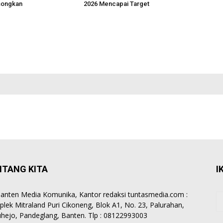
songkan
2026 Mencapai Target
NTANG KITA
I
anten Media Komunika, Kantor redaksi tuntasmedia.com :
lek Mitraland Puri Cikoneng, Blok A1, No. 23, Palurahan,
hejo, Pandeglang, Banten. Tlp : 08122993003