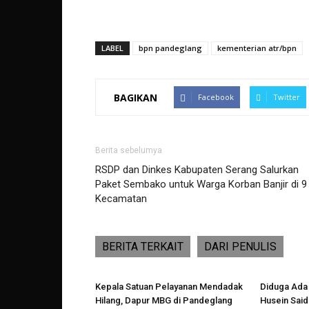
LABEL
bpn pandeglang
kementerian atr/bpn
BAGIKAN
Facebook
Twitter
Berita sebelumya
RSDP dan Dinkes Kabupaten Serang Salurkan
Paket Sembako untuk Warga Korban Banjir di 9
Kecamatan
BERITA TERKAIT
DARI PENULIS
Kepala Satuan Pelayanan Mendadak
Diduga Ada
Hilang, Dapur MBG di Pandeglang
Husein Said