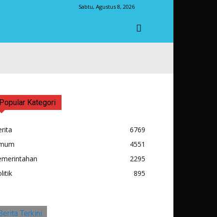
Sabtu, Agustus 8, 2026
Popular Kategori
rita
6769
mum
4551
emerintahan
2295
litik
895
Berita Terkini