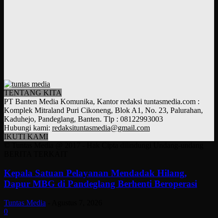
TENTANG KITA
PT Banten Media Komunika, Kantor redaksi tuntasmedia.com :
Komplek Mitraland Puri Cikoneng, Blok A1, No. 23, Palurahan,
Kaduhejo, Pandeglang, Banten. Tlp : 08122993003
Hubungi kami:
redaksituntasmedia@gmail.com
IKUTI KAMI
© Tuntas Media @ 2017 - Hak Cipta dilindungi Undang-undang
BERITA TERKAIT
Kepala Satuan Pelayanan Mendadak Hilang,
Dapur MBG di Pandeglang Berhenti Beroperasi
Tuntas Media
-
Agustus 7, 2026
0