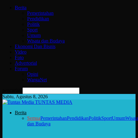
Berita
Pemerintahan
Pendidikan
Politik
Sport
Umum
Wisata dan Budaya
Ekonomi Dan Bisnis
Video
Foto
Advertorial
Forum
Opini
WargaNet
pencarian
Sabtu, Agustus 8, 2026
TUNTAS MEDIA
Berita
Semua
Pemerintahan
Pendidikan
Politik
Sport
Umum
Wisat
dan Budaya