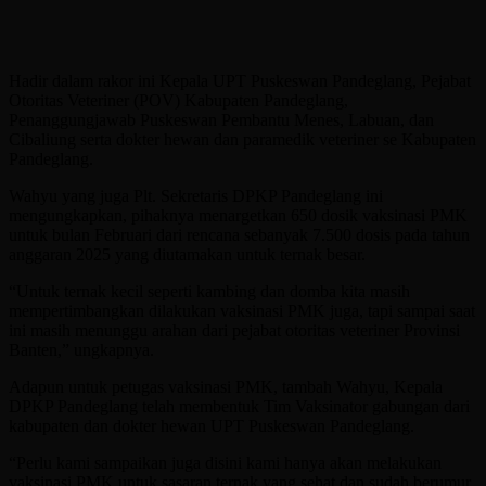
Hadir dalam rakor ini Kepala UPT Puskeswan Pandeglang, Pejabat
Otoritas Veteriner (POV) Kabupaten Pandeglang,
Penanggungjawab Puskeswan Pembantu Menes, Labuan, dan
Cibaliung serta dokter hewan dan paramedik veteriner se Kabupaten
Pandeglang.
Wahyu yang juga Plt. Sekretaris DPKP Pandeglang ini
mengungkapkan, pihaknya menargetkan 650 dosik vaksinasi PMK
untuk bulan Februari dari rencana sebanyak 7.500 dosis pada tahun
anggaran 2025 yang diutamakan untuk ternak besar.
“Untuk ternak kecil seperti kambing dan domba kita masih
mempertimbangkan dilakukan vaksinasi PMK juga, tapi sampai saat
ini masih menunggu arahan dari pejabat otoritas veteriner Provinsi
Banten,” ungkapnya.
Adapun untuk petugas vaksinasi PMK, tambah Wahyu, Kepala
DPKP Pandeglang telah membentuk Tim Vaksinator gabungan dari
kabupaten dan dokter hewan UPT Puskeswan Pandeglang.
“Perlu kami sampaikan juga disini kami hanya akan melakukan
vaksinasi PMK untuk sasaran ternak yang sehat dan sudah berumur