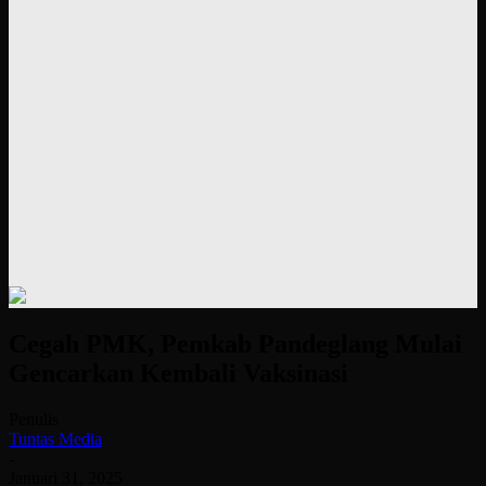
Cegah PMK, Pemkab Pandeglang Mulai
Gencarkan Kembali Vaksinasi
Penulis
Tuntas Media
-
Januari 31, 2025