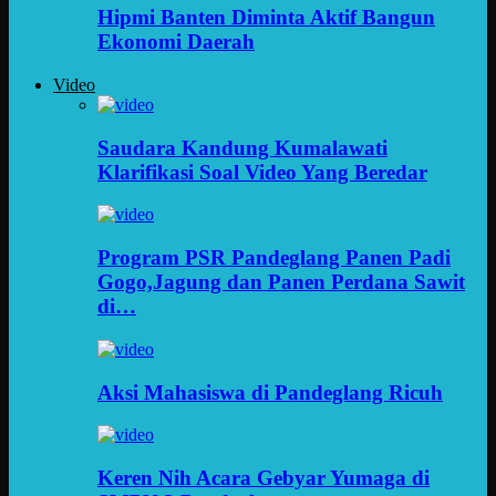
Hipmi Banten Diminta Aktif Bangun
Ekonomi Daerah
Video
Saudara Kandung Kumalawati
Klarifikasi Soal Video Yang Beredar
Program PSR Pandeglang Panen Padi
Gogo,Jagung dan Panen Perdana Sawit
di…
Aksi Mahasiswa di Pandeglang Ricuh
Keren Nih Acara Gebyar Yumaga di