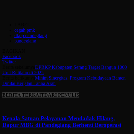
LABEL
cegah pmk
dkpp pandeglang
pandeglang
BAGIKAN
Facebook
Twitter
Berita sebelumya
DPRKP Kabupaten Serang Target Bangun 1000
Unit Rutilahu di 2025
Berita berikutnya
Minim Sinergitas, Program Kebudayaan Banten
Dinilai Berjalan Tanpa Arah
BERITA TERKAIT
DARI PENULIS
Kepala Satuan Pelayanan Mendadak Hilang,
Dapur MBG di Pandeglang Berhenti Beroperasi