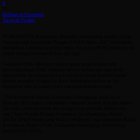
0
57
Berbagi di Facebook
Tweet di Twitter
PEMERINTAH Kabupaten (Pemkab) Pandeglang melalui Dinas
Pertanian dan Ketahanan Pangan (DPKP) tahun 2025 ini kembali
melakukan vaksinasi penyakit mulut dan kuku (PMK) pada hewan
ternak dengan prioritas kerbau dan sapi.
Vaksinasi PMK dilakukan dalam upaya pengendalian dan
penanggulangan PMK terhadap hewan kerbau dan sapi perlu
digencarkan mengingat kedua komoditas ternak tersebut rentan
tertular penyakit dengan ciri khas diantaranya keluar air liur
berlebihan dan luka pada kuku kaki atau kukunya lepas.
“Tim Kesehatan Hewan Kabupaten Pandeglang mulai awal
Februari 2025 segera melakukan vaksinasi massal penyakit mulut
dan kuku untuk peternak dan warga yang memiliki kerbau atau
sapi,” kata Kepala Bidang Peternakan dan Kesehatan Hewan
(PKH) DPKP Pandeglang Wahyu Widiyanti, usai memimpin Rapat
Koordinasi (Rakor) PMK Kabupaten Pandeglang di kantornya
Jumat (31/01/2025).