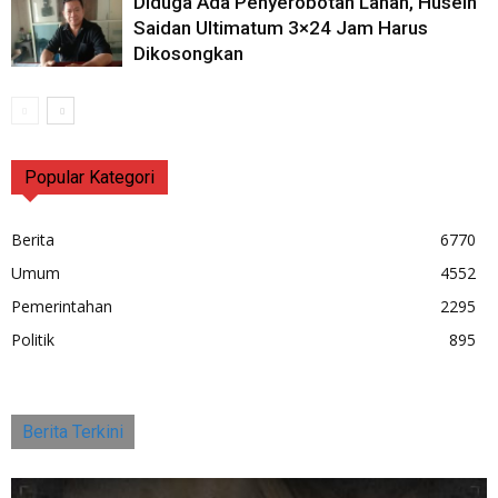
Diduga Ada Penyerobotan Lahan, Husein
Saidan Ultimatum 3×24 Jam Harus
Dikosongkan
Popular Kategori
Berita
6770
Umum
4552
Pemerintahan
2295
Politik
895
Berita Terkini