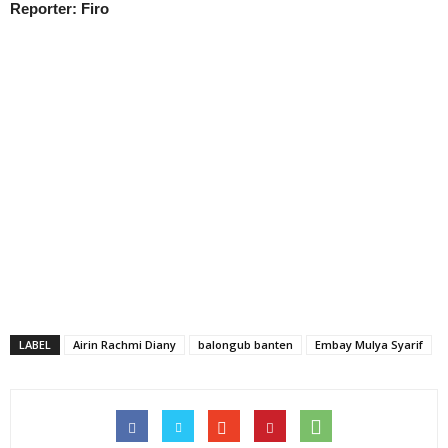
Reporter: Firo
LABEL
Airin Rachmi Diany
balongub banten
Embay Mulya Syarif