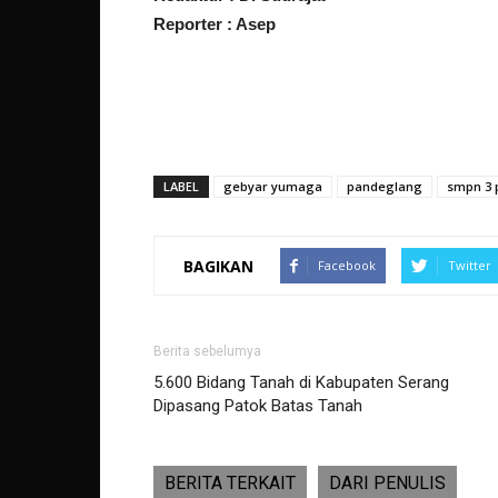
Reporter : Asep
LABEL
gebyar yumaga
pandeglang
smpn 3 
BAGIKAN
Facebook
Twitter
Berita sebelumya
5.600 Bidang Tanah di Kabupaten Serang
Dipasang Patok Batas Tanah
BERITA TERKAIT
DARI PENULIS