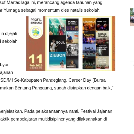
uf Martadilaga ini, merancang agenda tahunan yang
yar Yumaga sebagai momentum dies natalis sekolah.
 dijejali
i sekolah
ebyar
Jajanan
i SD/MI Se-Kabupaten Pandeglang, Career Day (Bursa
makan Béntang Panggung, sudah disiapkan dengan baik,”
menjelaskan, Pada pelaksanaannya nanti, Festival Jajanan
ktik pembelajaran multidisipliner yang dilaksanakan di