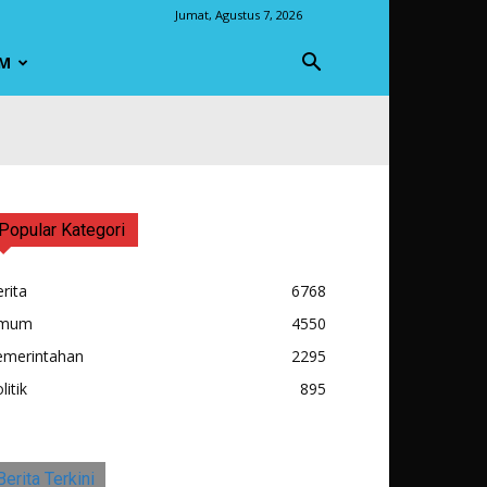
Jumat, Agustus 7, 2026
M
Popular Kategori
rita
6768
mum
4550
emerintahan
2295
litik
895
Berita Terkini