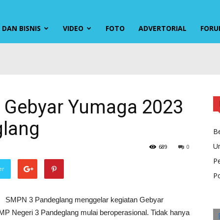
DAN BISNIS
VIDEO
FOTO
ADVERTORIAL
FORU
, Gebyar Yumaga 2023
glang
Be
U
689
0
P
er
Po
SMPN 3 Pandeglang menggelar kegiatan Gebyar
MP Negeri 3 Pandeglang mulai beroperasional. Tidak hanya