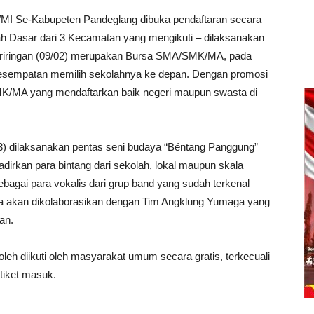
D/MI Se-Kabupeten Pandeglang dibuka pendaftaran secara
ah Dasar dari 3 Kecamatan yang mengikuti – dilaksanakan
beriringan (09/02) merupakan Bursa SMA/SMK/MA, pada
rkesempatan memilih sekolahnya ke depan. Dengan promosi
K/MA yang mendaftarkan baik negeri maupun swasta di
23) dilaksanakan pentas seni budaya “Béntang Panggung”
dirkan para bintang dari sekolah, lokal maupun skala
sebagai para vokalis dari grup band yang sudah terkenal
ya akan dikolaborasikan dengan Tim Angklung Yumaga yang
an.
leh diikuti oleh masyarakat umum secara gratis, terkecuali
tiket masuk.