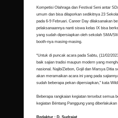
Kompetisi Olahraga dan Festival Seni antar S
umum dan bisa dilaporkan sedikitnya 23 Sekol
pada 6-9 Februari. Career Day dilaksanakan 
pelaksanaannya nanti siswa kelas IX bisa be
yang sudah dipersiapkan oleh sekolah SMA/SM
booth-nya masing-masing.
“Untuk di puncak acara pada Sabtu, (11/02/20
baik sajian tradisi maupun modern yang mengha
nasional. Najib/Ziebon, Gojil dan Marsya Ditia 
akan meramaikan acara ini yang pada sajiann
sudah beberapa pekan dipersiapkan,” kata Wild
Beberapa rangkaian kegiatan tersebut semua bo
kegiatan Béntang Panggung yang diberlakukan 
Redaktur : D. Sudrajat