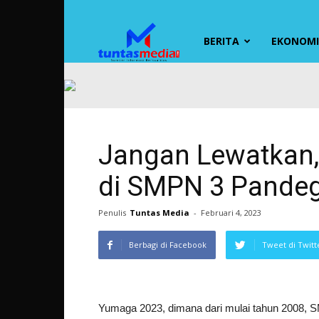
TUNTAS
BERITA
EKONOMI 
MEDIA
Jangan Lewatkan
di SMPN 3 Pande
Penulis
Tuntas Media
-
Februari 4, 2023
Berbagi di Facebook
Tweet di Twitt
Yumaga 2023, dimana dari mulai tahun 2008, S