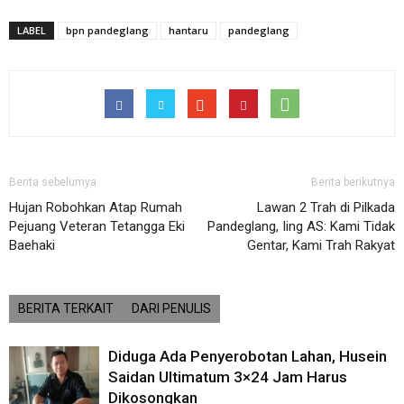
LABEL
bpn pandeglang
hantaru
pandeglang
Berita sebelumya
Berita berikutnya
Hujan Robohkan Atap Rumah
Lawan 2 Trah di Pilkada
Pejuang Veteran Tetangga Eki
Pandeglang, Iing AS: Kami Tidak
Baehaki
Gentar, Kami Trah Rakyat
BERITA TERKAIT
DARI PENULIS
Diduga Ada Penyerobotan Lahan, Husein
Saidan Ultimatum 3×24 Jam Harus
Dikosongkan