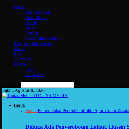
Berita
Pemerintahan
Pendidikan
Politik
Sport
Umum
Wisata dan Budaya
Ekonomi Dan Bisnis
Video
Foto
Advertorial
Forum
Opini
WargaNet
pencarian
Sabtu, Agustus 8, 2026
TUNTAS MEDIA
Berita
Semua
Pemerintahan
Pendidikan
Politik
Sport
Umum
Wisat
Diduga Ada Penyerobotan Lahan, Husein 