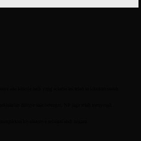
a ada kinerja baik yang selama ini telah ia lakukan untuk
hilafan dirinya saat bertugas. NP juga telah menyesali
nunjukkan loyalitasnya sebagai abdi negara.