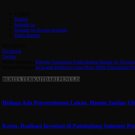
LABEL
Banten
brigadir np
brigadir np divonis bersalah
Polda Banten
BAGIKAN
Facebook
Twitter
Berita sebelumya
Polresta Tangerang Polda Banten Bekuk 34 Tersan
Berita berikutnya
Ini Kapal Pemburu Cepat Baru Milik Ditpolairud P
BERITA TERKAIT
DARI PENULIS
Diduga Ada Penyerobotan Lahan, Husein Saidan U
Keren, Realisasi Investasi di Pandeglang Semester P