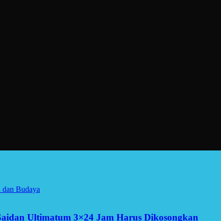
a dan Budaya
Saidan Ultimatum 3×24 Jam Harus Dikosongkan