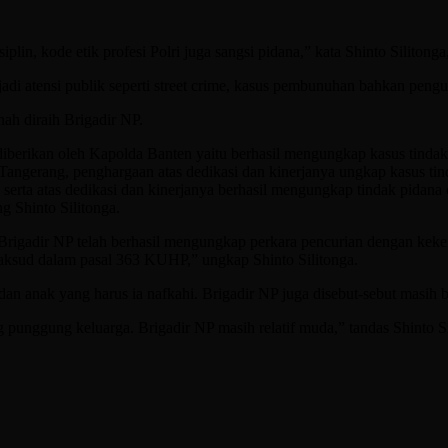
lin, kode etik profesi Polri juga sangsi pidana,” kata Shinto Silitonga
adi atensi publik seperti street crime, kasus pembunuhan bahkan peng
ah diraih Brigadir NP.
iberikan oleh Kapolda Banten yaitu berhasil mengungkap kasus tindak
angerang, penghargaan atas dedikasi dan kinerjanya ungkap kasus tin
ta atas dedikasi dan kinerjanya berhasil mengungkap tindak pidana c
g Shinto Silitonga.
Brigadir NP telah berhasil mengungkap perkara pencurian dengan kek
maksud dalam pasal 363 KUHP,” ungkap Shinto Silitonga.
istri dan anak yang harus ia nafkahi. Brigadir NP juga disebut-sebut masi
g punggung keluarga. Brigadir NP masih relatif muda,” tandas Shinto Si