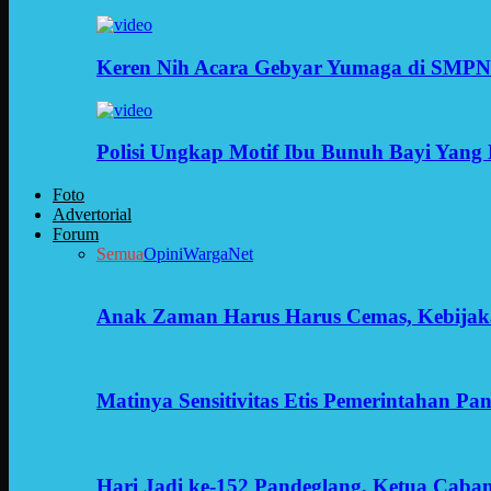
Keren Nih Acara Gebyar Yumaga di SMPN
Polisi Ungkap Motif Ibu Bunuh Bayi Yang 
Foto
Advertorial
Forum
Semua
Opini
WargaNet
Anak Zaman Harus Harus Cemas, Kebijak
Matinya Sensitivitas Etis Pemerintahan Pa
Hari Jadi ke-152 Pandeglang, Ketua Cab