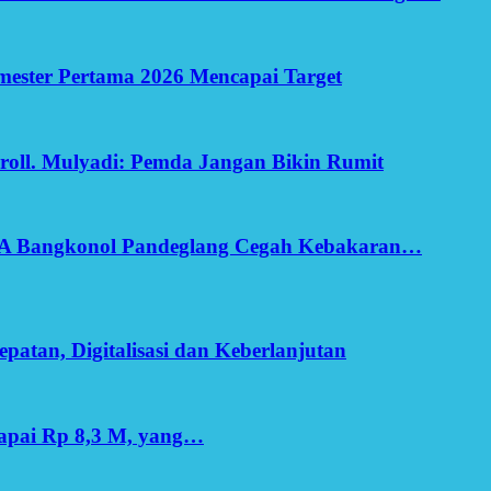
Semester Pertama 2026 Mencapai Target
oll. Mulyadi: Pemda Jangan Bikin Rumit
SA Bangkonol Pandeglang Cegah Kebakaran…
patan, Digitalisasi dan Keberlanjutan
apai Rp 8,3 M, yang…