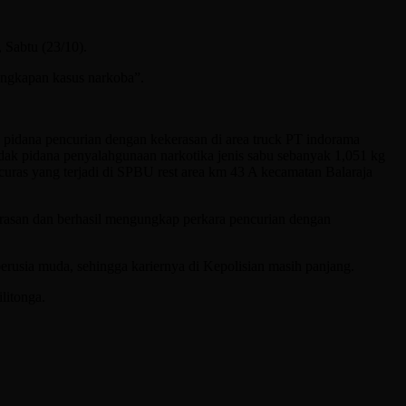
, Sabtu (23/10).
ungkapan kasus narkoba”.
 pidana pencurian dengan kekerasan di area truck PT indorama
dak pidana penyalahgunaan narkotika jenis sabu sebanyak 1,051 kg
uras yang terjadi di SPBU rest area km 43 A kecamatan Balaraja
erasan dan berhasil mengungkap perkara pencurian dengan
h berusia muda, sehingga kariernya di Kepolisian masih panjang.
litonga.