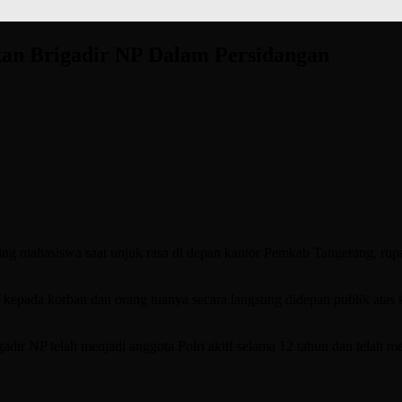
kan Brigadir NP Dalam Persidangan
g mahasiswa saat unjuk rasa di depan kantor Pemkab Tangerang, rupany
epada korban dan orang tuanya secara langsung didepan publik atas kek
r NP telah menjadi anggota Polri aktif selama 12 tahun dan telah me