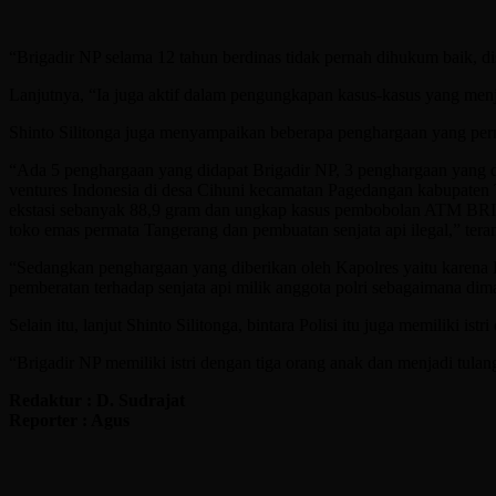
“Brigadir NP selama 12 tahun berdinas tidak pernah dihukum baik, disip
Lanjutnya, “Ia juga aktif dalam pengungkapan kasus-kasus yang menj
Shinto Silitonga juga menyampaikan beberapa penghargaan yang pern
“Ada 5 penghargaan yang didapat Brigadir NP, 3 penghargaan yang d
ventures Indonesia di desa Cihuni kecamatan Pagedangan kabupaten T
ekstasi sebanyak 88,9 gram dan ungkap kasus pembobolan ATM BRI ser
toko emas permata Tangerang dan pembuatan senjata api ilegal,” teran
“Sedangkan penghargaan yang diberikan oleh Kapolres yaitu karena 
pemberatan terhadap senjata api milik anggota polri sebagaimana di
Selain itu, lanjut Shinto Silitonga, bintara Polisi itu juga memiliki 
“Brigadir NP memiliki istri dengan tiga orang anak dan menjadi tulan
Redaktur : D. Sudrajat
Reporter : Agus