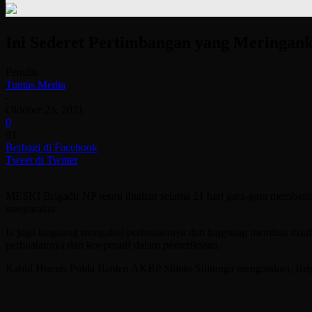
Ini Sederet Pertimbangan yang Meringan
Penulis
Tuntas Media
-
Oktober 23, 2021
0
91
Berbagi di Facebook
Tweet di Twitter
MESKI Brigadir NP resmi ditahan selama 21 hari gara-gara membantin
masyarakat.
Ia juga langsung mengakui perbuatannya dan langsung meminta maaf k
perbuatannya dan kooperatif dalam pemeriksaan.
Kabid Humas Polda Banten AKBP Shinto Silitonga mengatakan, Brigadi