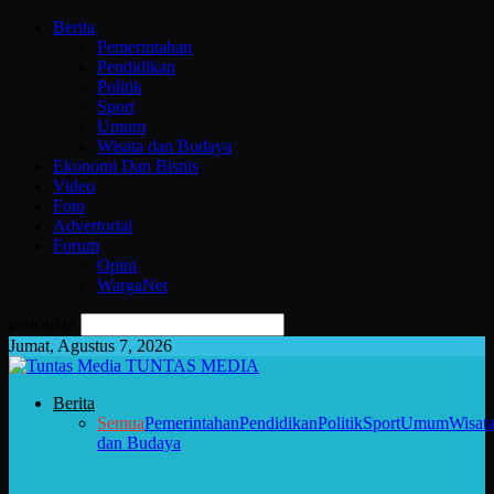
Berita
Pemerintahan
Pendidikan
Politik
Sport
Umum
Wisata dan Budaya
Ekonomi Dan Bisnis
Video
Foto
Advertorial
Forum
Opini
WargaNet
pencarian
Jumat, Agustus 7, 2026
TUNTAS MEDIA
Berita
Semua
Pemerintahan
Pendidikan
Politik
Sport
Umum
Wisat
dan Budaya