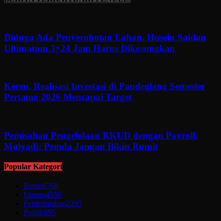
Diduga Ada Penyerobotan Lahan, Husein Saidan
Ultimatum 3×24 Jam Harus Dikosongkan
Keren, Realisasi Investasi di Pandeglang Semester
Pertama 2026 Mencapai Target
Pemisahan Pengelolaan RKUD dengan Payroll.
Mulyadi: Pemda Jangan Bikin Rumit
Popular Kategori
Berita
6768
Umum
4550
Pemerintahan
2295
Politik
895