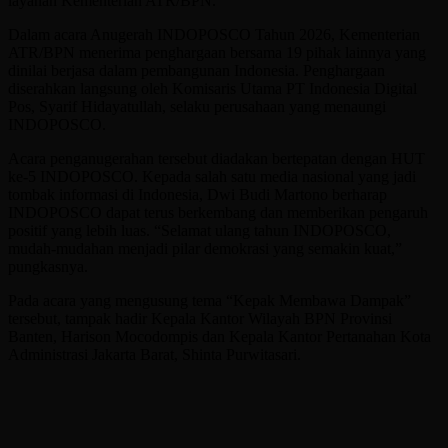
layanan Kementerian ATR/BPN.
Dalam acara Anugerah INDOPOSCO Tahun 2026, Kementerian
ATR/BPN menerima penghargaan bersama 19 pihak lainnya yang
dinilai berjasa dalam pembangunan Indonesia. Penghargaan
diserahkan langsung oleh Komisaris Utama PT Indonesia Digital
Pos, Syarif Hidayatullah, selaku perusahaan yang menaungi
INDOPOSCO.
Acara penganugerahan tersebut diadakan bertepatan dengan HUT
ke-5 INDOPOSCO. Kepada salah satu media nasional yang jadi
tombak informasi di Indonesia, Dwi Budi Martono berharap
INDOPOSCO dapat terus berkembang dan memberikan pengaruh
positif yang lebih luas. “Selamat ulang tahun INDOPOSCO,
mudah-mudahan menjadi pilar demokrasi yang semakin kuat,”
pungkasnya.
Pada acara yang mengusung tema “Kepak Membawa Dampak”
tersebut, tampak hadir Kepala Kantor Wilayah BPN Provinsi
Banten, Harison Mocodompis dan Kepala Kantor Pertanahan Kota
Administrasi Jakarta Barat, Shinta Purwitasari.