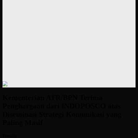
Kementerian ATR/BPN Terima
Penghargaan dari INDOPOSCO atas
Diseminasi Strategi Komunikasi yang
Paling Masif
Penulis