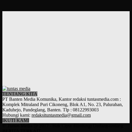
TENTANG KITA
PT Banten Media Komunika, Kantor redaksi tuntasmedia.com :
Komplek Mitraland Puri Cikoneng, Blok A1, No. 23, Palurahan,
Kaduhejo, Pandeglang, Banten. Tlp : 08122993003
Hubungi kami:
redaksituntasmedia@gmail.com
IKUTI KAMI
© Tuntas Media @ 2017 - Hak Cipta dilindungi Undang-undang
BERITA TERKAIT