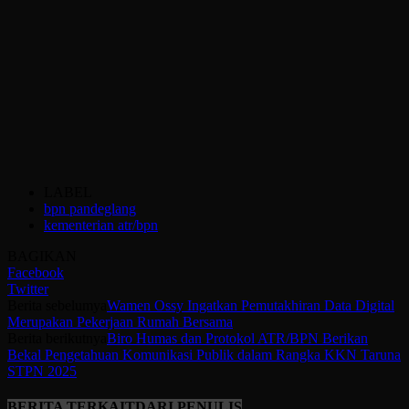
LABEL
bpn pandeglang
kementerian atr/bpn
BAGIKAN
Facebook
Twitter
Berita sebelumya
Wamen Ossy Ingatkan Pemutakhiran Data Digital
Merupakan Pekerjaan Rumah Bersama
Berita berikutnya
Biro Humas dan Protokol ATR/BPN Berikan
Bekal Pengetahuan Komunikasi Publik dalam Rangka KKN Taruna
STPN 2025
BERITA TERKAIT
DARI PENULIS