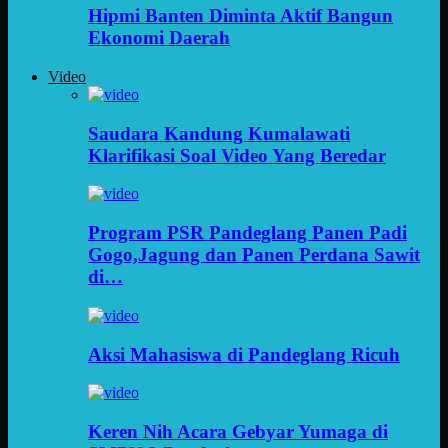
Hipmi Banten Diminta Aktif Bangun
Ekonomi Daerah
Video
Saudara Kandung Kumalawati
Klarifikasi Soal Video Yang Beredar
Program PSR Pandeglang Panen Padi
Gogo,Jagung dan Panen Perdana Sawit
di…
Aksi Mahasiswa di Pandeglang Ricuh
Keren Nih Acara Gebyar Yumaga di