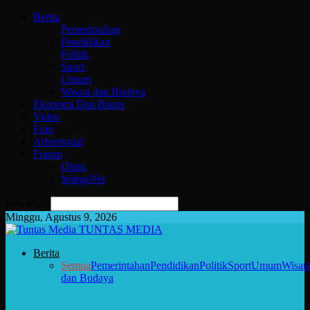
Berita
Pemerintahan
Pendidikan
Politik
Sport
Umum
Wisata dan Budaya
Ekonomi Dan Bisnis
Video
Foto
Advertorial
Forum
Opini
WargaNet
pencarian
Minggu, Agustus 9, 2026
TUNTAS MEDIA
Berita
Semua
Pemerintahan
Pendidikan
Politik
Sport
Umum
Wisat
dan Budaya