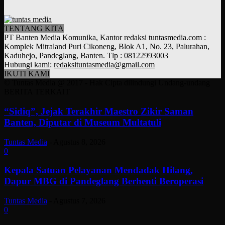
TENTANG KITA
PT Banten Media Komunika, Kantor redaksi tuntasmedia.com :
Komplek Mitraland Puri Cikoneng, Blok A1, No. 23, Palurahan,
Kaduhejo, Pandeglang, Banten. Tlp : 08122993003
Hubungi kami:
redaksituntasmedia@gmail.com
IKUTI KAMI
© Tuntas Media @ 2017 - Hak Cipta dilindungi Undang-undang
BERITA TERKAIT
“Sidiq”, Jejak Terakhir Maestro Zikir Saman
Banten, Diputar di Museum Multatuli
Tuntas Media
-
Agustus 8, 2026
0
Kepala Satuan Pelayanan Mendadak Hilang,
Dapur MBG di Pandeglang Berhenti Beroperasi
Tuntas Media
-
Agustus 7, 2026
0