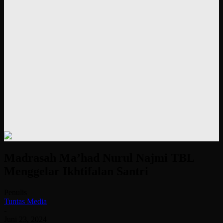
Madrasah Ma’had Nurul Najmi TBL
Menggelar Ikhtifalan Santri
Penulis
Tuntas Media
-
Juni 23, 2024