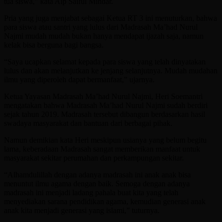
tua siswa,” kata Aip Saiful Mihdar.
Pria yang juga menjabat sebagai Ketua RT 3 ini menuturkan, bahwa
para siswa atau santri yang lulus dari Madrasah Ma’had Nurul
Najmi mudah mudah bukan hanya mendapat ijazah saja, namun
kelak bisa berguna bagi bangsa.
“Saya ucapkan selamat kepada para siswa yang telah dinyatakan
lulus dan akan melanjutkan ke jenjang selanjutnya. Mudah mudahan
ilmu yang diperoleh dapat bermanfaat,” ujarnya.
Ketua Yayasan Madrasah Ma’had Nurul Najmi, Heri Soemantri
mengatakan bahwa Madrasah Ma’had Nurul Najmi sudah berdiri
sejak tahun 2019. Madrasah tersebut dibangun berdasarkan hasil
swadaya masyarakat dan bantuan dari berbagai pihak.
Namun demikian kata Heri meskipun usianya yang belum begitu
lama, keberadaan Madrasah sangat memberikan manfaat untuk
masyarakat sekitar perumahan dan perkampungan sekitar.
“Alhamdulillah dengan adanya madrasah ini anak anak bisa
menuntut ilmu agama dengan baik. Semoga dengan adanya
madrasah ini menjadi ladang pahala buat kita yang telah
menyediakan sarana pendidikan agama, kemudian generasi anak
anak kita menjadi generasi yang islami,” tuturnya.