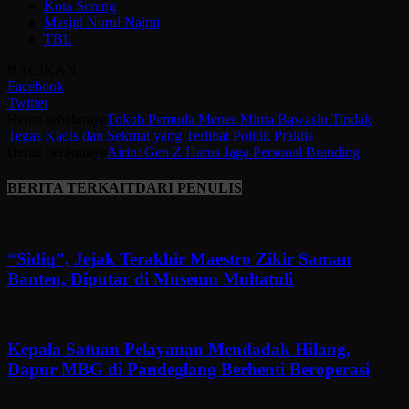
Kota Serang
Masjid Nurul Najmi
TBL
BAGIKAN
Facebook
Twitter
Berita sebelumya
Tokoh Pemuda Menes Minta Bawaslu Tindak
Tegas Kadis dan Sekmat yang Terlibat Politik Praktis
Berita berikutnya
Airin: Gen Z Harus Jaga Personal Branding
BERITA TERKAIT
DARI PENULIS
“Sidiq”, Jejak Terakhir Maestro Zikir Saman
Banten, Diputar di Museum Multatuli
Kepala Satuan Pelayanan Mendadak Hilang,
Dapur MBG di Pandeglang Berhenti Beroperasi