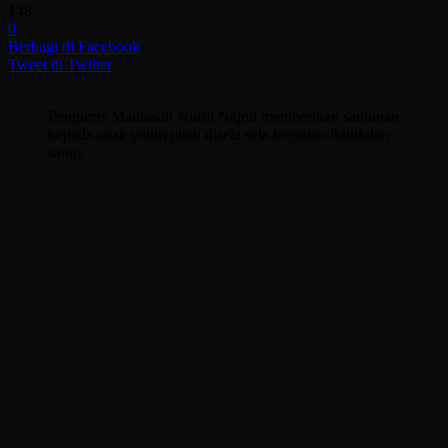
148
0
Berbagi di Facebook
Tweet di Twitter
Pengurus Madrasah Nurul Najmi memberikan santunan
kepada anak yatim piatu disela sela kegiatan ikhtifalan
santri.