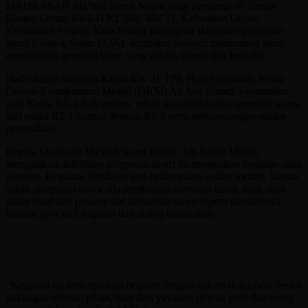
MADRASAH Ma’had Nurul Najmi yang beralamat di Taman
Banten Lestari Blok D RT 002/ RW 21, Kelurahan Unyur,
Kecamatan Serang, Kota Serang menggelar ikhtifalan pelepasan
santri Kelas 4, Sabtu (22/6). Ikhtifalan tersebut mengusung tema
membangun generasi islam yang cerdas kreatif dan Inovatif.
Hadir dalam kegiatan Ketua RW 21 TBL Heri Soemantri, Ketua
Dewan Kemakmuran Mesjid (DKM) An Nur Ustadz Syamsudin,
para Ketua RT, tokoh agama, tokoh masyarakat dan sejumlah warga
dari mulai RT 1 sampai dengan RT 6 serta perkampungan sekitar
perumahan.
Kepala Madrasah Ma’had Nurul Najmi, Aip Saiful Mihdar
mengatakan, ikhtifalan pelepasan santri ini merupakan kegiatan rutin
tahunan. Kegiatan ikhtifalan pun berlangsung cukup meriah, karena
selain pelepasan siswa ada pembagian santunan untuk anak anak
yatim piatu dan penampilan kreatifitas siswa seperti diantaranya
hafalan ayat suci Alquran dan dialog bahas arab.
“Kegiatan ini tentunya bisa berjalan dengan sukses dan lancar berkat
dukungan seluruh pihak, baik dari yayasan, dewan guru dan orang