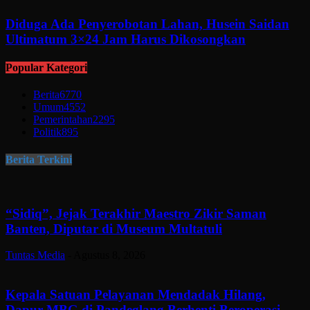
Diduga Ada Penyerobotan Lahan, Husein Saidan
Ultimatum 3×24 Jam Harus Dikosongkan
Popular Kategori
Berita
6770
Umum
4552
Pemerintahan
2295
Politik
895
Berita Terkini
“Sidiq”, Jejak Terakhir Maestro Zikir Saman
Banten, Diputar di Museum Multatuli
Tuntas Media
-
Agustus 8, 2026
Kepala Satuan Pelayanan Mendadak Hilang,
Dapur MBG di Pandeglang Berhenti Beroperasi