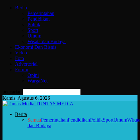
Berita
Pemerintahan
Pendidikan
Politik
Sport
Umum
Wisata dan Budaya
Ekonomi Dan Bisnis
Video
Foto
Advertorial
Forum
Opini
WargaNet
pencarian
Kamis, Agustus 6, 2026
TUNTAS MEDIA
Berita
Semua
Pemerintahan
Pendidikan
Politik
Sport
Umum
Wisat
dan Budaya