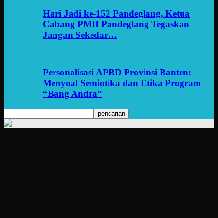
Hari Jadi ke-152 Pandeglang, Ketua
Cabang PMII Pandeglang Tegaskan
Jangan Sekedar…
Personalisasi APBD Provinsi Banten:
Menyoal Semiotika dan Etika Program
“Bang Andra”