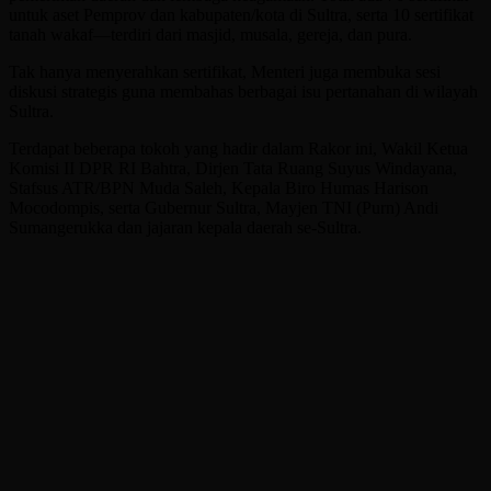
untuk aset Pemprov dan kabupaten/kota di Sultra, serta 10 sertifikat
tanah wakaf—terdiri dari masjid, musala, gereja, dan pura.
Tak hanya menyerahkan sertifikat, Menteri juga membuka sesi
diskusi strategis guna membahas berbagai isu pertanahan di wilayah
Sultra.
Terdapat beberapa tokoh yang hadir dalam Rakor ini, Wakil Ketua
Komisi II DPR RI Bahtra, Dirjen Tata Ruang Suyus Windayana,
Stafsus ATR/BPN Muda Saleh, Kepala Biro Humas Harison
Mocodompis, serta Gubernur Sultra, Mayjen TNI (Purn) Andi
Sumangerukka dan jajaran kepala daerah se-Sultra.