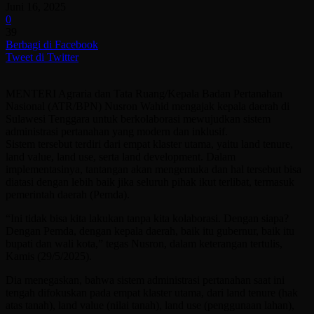
Juni 16, 2025
0
39
Berbagi di Facebook
Tweet di Twitter
MENTERI Agraria dan Tata Ruang/Kepala Badan Pertanahan
Nasional (ATR/BPN) Nusron Wahid mengajak kepala daerah di
Sulawesi Tenggara untuk berkolaborasi mewujudkan sistem
administrasi pertanahan yang modern dan inklusif.
Sistem tersebut terdiri dari empat klaster utama, yaitu land tenure,
land value, land use, serta land development. Dalam
implementasinya, tantangan akan mengemuka dan hal tersebut bisa
diatasi dengan lebih baik jika seluruh pihak ikut terlibat, termasuk
pemerintah daerah (Pemda).
“Ini tidak bisa kita lakukan tanpa kita kolaborasi. Dengan siapa?
Dengan Pemda, dengan kepala daerah, baik itu gubernur, baik itu
bupati dan wali kota,” tegas Nusron, dalam keterangan tertulis,
Kamis (29/5/2025).
Dia menegaskan, bahwa sistem administrasi pertanahan saat ini
tengah difokuskan pada empat klaster utama, dari land tenure (hak
atas tanah), land value (nilai tanah), land use (penggunaan lahan),