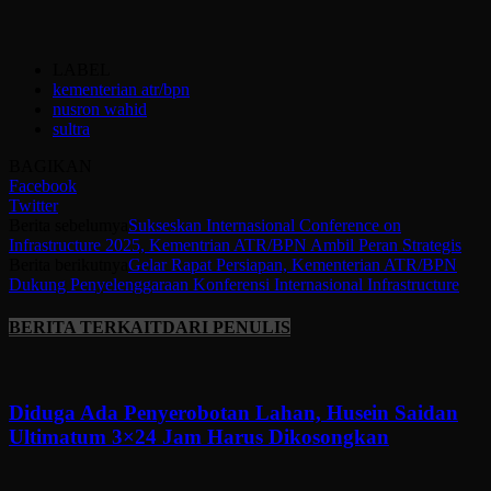
LABEL
kementerian atr/bpn
nusron wahid
sultra
BAGIKAN
Facebook
Twitter
Berita sebelumya
Sukseskan Internasional Conference on
Infrastructure 2025, Kementrian ATR/BPN Ambil Peran Strategis
Berita berikutnya
Gelar Rapat Persiapan, Kementerian ATR/BPN
Dukung Penyelenggaraan Konferensi Internasional Infrastructure
BERITA TERKAIT
DARI PENULIS
Diduga Ada Penyerobotan Lahan, Husein Saidan
Ultimatum 3×24 Jam Harus Dikosongkan