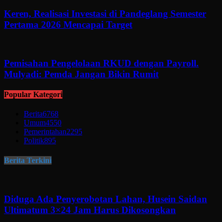
Keren, Realisasi Investasi di Pandeglang Semester
Pertama 2026 Mencapai Target
Pemisahan Pengelolaan RKUD dengan Payroll.
Mulyadi: Pemda Jangan Bikin Rumit
Popular Kategori
Berita
6768
Umum
4550
Pemerintahan
2295
Politik
895
Berita Terkini
Diduga Ada Penyerobotan Lahan, Husein Saidan
Ultimatum 3×24 Jam Harus Dikosongkan