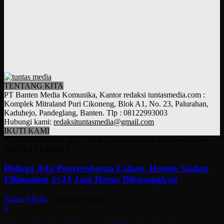
TENTANG KITA
PT Banten Media Komunika, Kantor redaksi tuntasmedia.com :
Komplek Mitraland Puri Cikoneng, Blok A1, No. 23, Palurahan,
Kaduhejo, Pandeglang, Banten. Tlp : 08122993003
Hubungi kami:
redaksituntasmedia@gmail.com
IKUTI KAMI
© Tuntas Media @ 2017 - Hak Cipta dilindungi Undang-undang
BERITA TERKAIT
Diduga Ada Penyerobotan Lahan, Husein Saidan
Ultimatum 3×24 Jam Harus Dikosongkan
Tuntas Media
-
Agustus 6, 2026
0