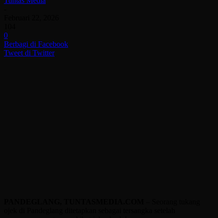
Tuntas Media
-
Februari 22, 2026
104
0
Berbagi di Facebook
Tweet di Twitter
PANDEGLANG, TUNTASMEDIA.COM
– Seorang tukang
ojek di Pandeglang ditetapkan sebagai tersangka setelah