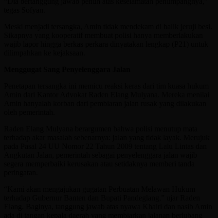
“Dia bertanggung jawab penuh atas keselamatan penumpangnya,”
tegas Sofyan.
Meski menjadi tersangka, Amin tidak mendekam di balik jeruji besi.
Sikapnya yang kooperatif membuat polisi hanya memberlakukan
wajib lapor hingga berkas perkara dinyatakan lengkap (P21) untuk
dilimpahkan ke kejaksaan.
Menggugat Sang Penyelenggara Jalan
Penetapan tersangka ini memicu reaksi keras dari tim kuasa hukum
Amin dari Kantor Advokat Raden Elang Mulyana. Mereka menilai
Amin hanyalah korban dari pembiaran jalan rusak yang dilakukan
oleh pemerintah.
Raden Elang Mulyana berargumen bahwa polisi menutup mata
terhadap akar masalah sebenarnya: jalan yang tidak layak. Merujuk
pada Pasal 24 UU Nomor 22 Tahun 2009 tentang Lalu Lintas dan
Angkutan Jalan, pemerintah sebagai penyelenggara jalan wajib
segera memperbaiki kerusakan atau setidaknya memberi tanda
peringatan.
“Kami akan mengajukan gugatan Perbuatan Melawan Hukum
terhadap Gubernur Banten dan Bupati Pandeglang,” ujar Raden
Elang. Baginya, tanggung jawab atas nyawa Khairi dan nasib Amin
ada di tangan kepala daerah yang membiarkan jalanan berlubang