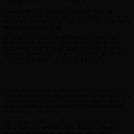
penumpangnya tewas akibat jalan berlubang.
Polisi menuding lalai, pengacara menggugat penguasa jalan;
Gubernur Banten Andra Soni, Kepala Dinas Pekerjaan Umum dan
Penataan Ruang (PUPR) Provinsi Banten, Arlan Marzan dan Bupati
Pandeglang Raden Dewi Setiani.
Saban pagi, Al Amin Maksum akrab dengan aspal Jalan Raya
Pandeglang–Labuan. Sebagai pengemudi ojek pangkalan, ia hafal
setiap kelokan, debu, hingga lubang yang menganga di jalur itu.
Namun, pada Selasa pagi, 27 Januari 2026, aspal yang ia akrabinya
justru berbalik menjadi jerat maut sekaligus jerat hukum.
Laju sepeda motor Amin terhenti mendadak di Kampung Gardu
Tanjak, Kelurahan Pandeglang. Ban depannya menghantam lubang
jalan yang mengintai di balik gelombang aspal. Motor limbung,
Amin dan penumpangnya, seorang pelajar bernama Khairi Rafi,
terpental ke kerasnya jalanan.
Nahas tak dapat ditolak. Dari arah belakang, sebuah ambulans
melaju. Ruang dan waktu menyempit; tubuh Khairi yang tak
berdaya terlindas roda kendaraan darurat tersebut. Khairi