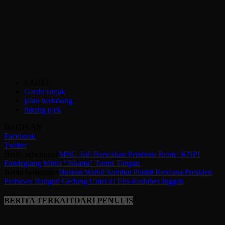
LABEL
Gardu tanjak
jalan berlubang
tukang ojek
BAGIKAN
Facebook
Twitter
Berita sebelumya
MBG Jadi Bancakan Pemburu Rente, KNPI
Pandeglang Minta “Jakarta” Turun Tangan
Berita berikutnya
Nusron Wahid Sambut Positif Rencana Presiden
Prabowo Bangun Gedung Umat di Eks-Kedubes Inggris
BERITA TERKAIT
DARI PENULIS