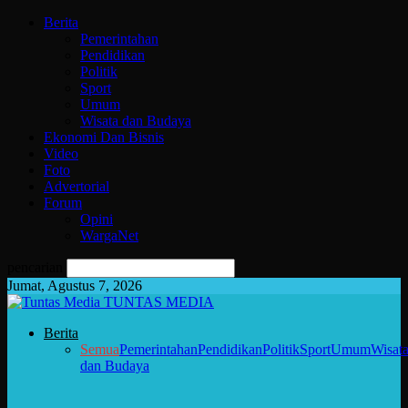
Berita
Pemerintahan
Pendidikan
Politik
Sport
Umum
Wisata dan Budaya
Ekonomi Dan Bisnis
Video
Foto
Advertorial
Forum
Opini
WargaNet
pencarian
Jumat, Agustus 7, 2026
TUNTAS MEDIA
Berita
Semua
Pemerintahan
Pendidikan
Politik
Sport
Umum
Wisat
dan Budaya