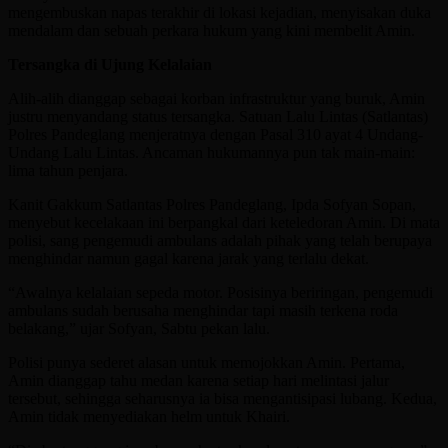
mengembuskan napas terakhir di lokasi kejadian, menyisakan duka
mendalam dan sebuah perkara hukum yang kini membelit Amin.
Tersangka di Ujung Kelalaian
Alih-alih dianggap sebagai korban infrastruktur yang buruk, Amin
justru menyandang status tersangka. Satuan Lalu Lintas (Satlantas)
Polres Pandeglang menjeratnya dengan Pasal 310 ayat 4 Undang-
Undang Lalu Lintas. Ancaman hukumannya pun tak main-main:
lima tahun penjara.
Kanit Gakkum Satlantas Polres Pandeglang, Ipda Sofyan Sopan,
menyebut kecelakaan ini berpangkal dari keteledoran Amin. Di mata
polisi, sang pengemudi ambulans adalah pihak yang telah berupaya
menghindar namun gagal karena jarak yang terlalu dekat.
“Awalnya kelalaian sepeda motor. Posisinya beriringan, pengemudi
ambulans sudah berusaha menghindar tapi masih terkena roda
belakang,” ujar Sofyan, Sabtu pekan lalu.
Polisi punya sederet alasan untuk memojokkan Amin. Pertama,
Amin dianggap tahu medan karena setiap hari melintasi jalur
tersebut, sehingga seharusnya ia bisa mengantisipasi lubang. Kedua,
Amin tidak menyediakan helm untuk Khairi.