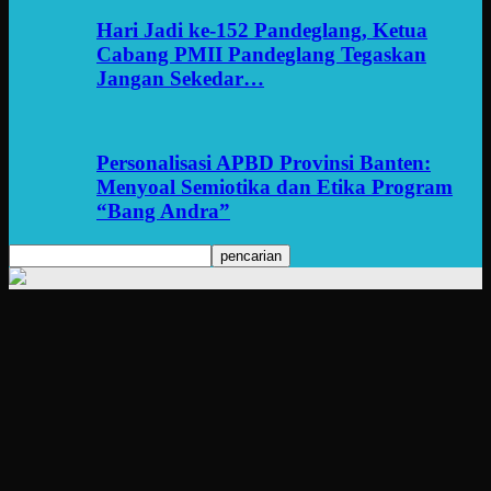
Hari Jadi ke-152 Pandeglang, Ketua
Cabang PMII Pandeglang Tegaskan
Jangan Sekedar…
Personalisasi APBD Provinsi Banten:
Menyoal Semiotika dan Etika Program
“Bang Andra”