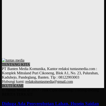
TENTANG KITA
PT Banten Media Komunika, Kantor redaksi tuntasmedia.com :
Komplek Mitraland Puri Cikoneng, Blok A1, No. 23, Palurahan,
Kaduhejo, Pandeglang, Banten. Tlp : 08122993003
Hubungi kami:
redaksituntasmedia@gmail.com
IKUTI KAMI
© Tuntas Media @ 2017 - Hak Cipta dilindungi Undang-undang
BERITA TERKAIT
Diduga Ada Penyerobotan Lahan, Husein Saidan