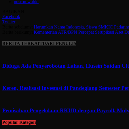
nusron wahid
BAGIKAN
Facebook
Twitter
Berita sebelumya
Harumkan Nama Indonesia, Siswa SMKIC Padarinca
Berita berikutnya
Kementerian ATR/BPN Percepat Sertipikasi Aset Dae
BERITA TERKAIT
DARI PENULIS
Diduga Ada Penyerobotan Lahan, Husein Saidan U
Keren, Realisasi Investasi di Pandeglang Semester P
Pemisahan Pengelolaan RKUD dengan Payroll. Muly
Popular Kategori