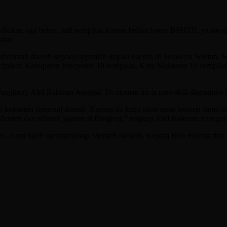
h diukur, tapi belum jadi sertipikat karena belum bayar BPHTB, ya saya
sron.
emerintah daerah kepada sejumlah kepala daerah di Sulawesi Selatan. 
rtipikat, Kabupaten Jeneponto 10 sertipikat, Kota Makassar 10 sertip
Pangkep), Abd Rahman Assegaf. Di momen ini ia mewakili daerahnya m
n kekuatan finansial daerah. Karena itu kami akan terus bekerja sama
enteri dan seluruh jajaran di Pangkep,” ungkap Abd Rahman Assegaf
we. Turut hadir mendampingi Menteri Nusron, Kepala Biro Humas dan