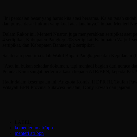
“Ini persoalan besar yang harus kita atasi bersama. Kalau tanah suda
dan punya dasar hukum yang kuat atas tanahnya,” imbau Menteri Nu
Dalam Rakor ini, Menteri Nusron juga menyerahkan sertipikat aset p
4 sertipikat, Kabupaten Pangkep 208 sertipikat, Kabupaten Wajo 1 se
sertipikat, dan Kabupaten Bantaeng 2 sertipikat.
Salah satu penerima ialah Wakil Bupati Pangkajene dan Kepulauan (
“Aset ini bukan sekadar dokumen, tapi menjadi bagian dari neraca da
Pemda. Kami sangat berterima kasih kepada ATR/BPN, kepada Pak M
Hadir dalam kesempatan ini, Anggota Komisi II DPR RI, Taufan Pa
Wilayah BPN Provinsi Sulawesi Selatan, Dony Erwan dan jajaran.
LABEL
kementerian atr/bpn
menteri atr bpn