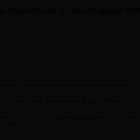
bau Kepala Daerah Se-Sulsel Ringankan B
(ATR/BPN), Nusron Wahid, mengimbau seluruh kepala daerah di Provin
ndaftaran tanah pertama kali melalui program Pendaftaran Tanah Sist
apak/Ibu Kepala Daerah buatkan peraturan tentang pembebasan BPHTB,
tanah rakyat, namun menjadi bentuk nyata amal sosial dan keadilan 
ndala biaya BPHTB.