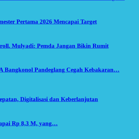
Semester Pertama 2026 Mencapai Target
oll. Mulyadi: Pemda Jangan Bikin Rumit
SA Bangkonol Pandeglang Cegah Kebakaran…
patan, Digitalisasi dan Keberlanjutan
apai Rp 8,3 M, yang…