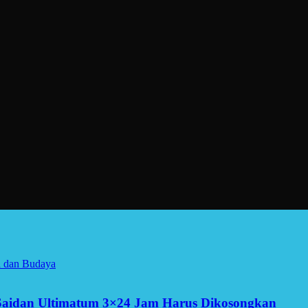
a dan Budaya
Saidan Ultimatum 3×24 Jam Harus Dikosongkan