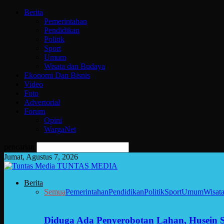
Berita
Pemerintahan
Pendidikan
Politik
Sport
Umum
Wisata dan Budaya
Ekonomi Dan Bisnis
Video
Foto
Advertorial
Forum
Opini
WargaNet
pencarian
Jumat, Agustus 7, 2026
TUNTAS MEDIA
Berita
Semua
Pemerintahan
Pendidikan
Politik
Sport
Umum
Wisat
Diduga Ada Penyerobotan Lahan, Husein 