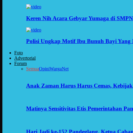
Keren Nih Acara Gebyar Yumaga di SMPN
Polisi Ungkap Motif Ibu Bunuh Bayi Yang 
Foto
Advertorial
Forum
Semua
Opini
WargaNet
Anak Zaman Harus Harus Cemas, Kebijak
Matinya Sensitivitas Etis Pemerintahan Pa
Hari Jadi ke-152 Pandeglang, Ketua Cab