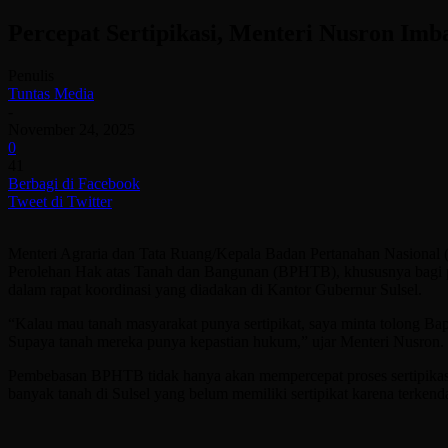
Percepat Sertipikasi, Menteri Nusron Im
Penulis
Tuntas Media
-
November 24, 2025
0
41
Berbagi di Facebook
Tweet di Twitter
Menteri Agraria dan Tata Ruang/Kepala Badan Pertanahan Nasional 
Perolehan Hak atas Tanah dan Bangunan (BPHTB), khususnya bagi pe
dalam rapat koordinasi yang diadakan di Kantor Gubernur Sulsel.
“Kalau mau tanah masyarakat punya sertipikat, saya minta tolong B
Supaya tanah mereka punya kepastian hukum,” ujar Menteri Nusron.
Pembebasan BPHTB tidak hanya akan mempercepat proses sertipikasi 
banyak tanah di Sulsel yang belum memiliki sertipikat karena terke