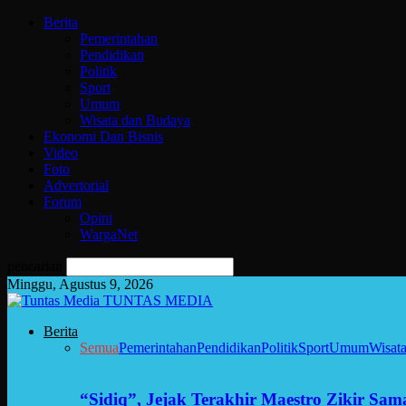
Berita
Pemerintahan
Pendidikan
Politik
Sport
Umum
Wisata dan Budaya
Ekonomi Dan Bisnis
Video
Foto
Advertorial
Forum
Opini
WargaNet
pencarian
Minggu, Agustus 9, 2026
TUNTAS MEDIA
Berita
Semua
Pemerintahan
Pendidikan
Politik
Sport
Umum
Wisat
“Sidiq”, Jejak Terakhir Maestro Zikir Sa