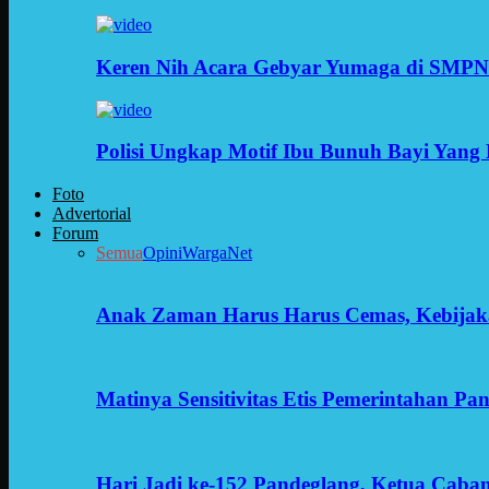
Keren Nih Acara Gebyar Yumaga di SMPN
Polisi Ungkap Motif Ibu Bunuh Bayi Yang 
Foto
Advertorial
Forum
Semua
Opini
WargaNet
Anak Zaman Harus Harus Cemas, Kebijak
Matinya Sensitivitas Etis Pemerintahan Pa
Hari Jadi ke-152 Pandeglang, Ketua Cab