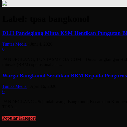
Label: tpsa bangkonol
DLH Pandeglang Minta KSM Hentikan Pungutan BB
Tuntas Media
-
Juni 4, 2026
0
PANDEGLANG, TUNTASMEDIA.COM – Dinas Lingkungan Hidup (DLH
minyak (BBM) operasional alat...
Warga Bangkonol Serahkan BBM Kepada Penguru
Tuntas Media
-
April 16, 2026
0
PANDEGLANG - Sejumlah warga Bangkonol, Kecamatan Koroncong, 
TPSA...
Popular Kategori