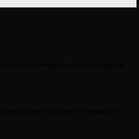
 (KSM) untuk menghentikan penarikan iuran bahan bakar
n Bahan Bakar Minyak (BBM) jenis solar ke pengurus UPTD