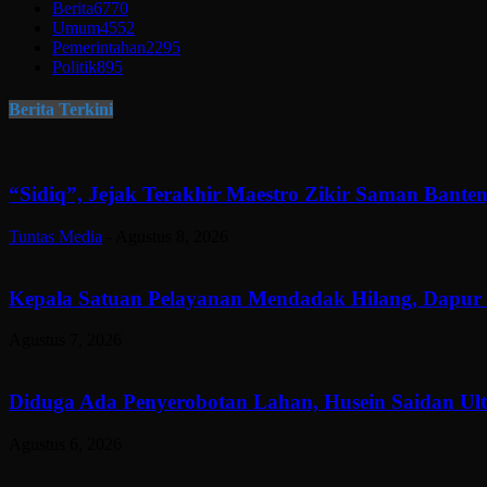
Berita
6770
Umum
4552
Pemerintahan
2295
Politik
895
Berita Terkini
“Sidiq”, Jejak Terakhir Maestro Zikir Saman Banten
Tuntas Media
-
Agustus 8, 2026
Kepala Satuan Pelayanan Mendadak Hilang, Dapur 
Agustus 7, 2026
Diduga Ada Penyerobotan Lahan, Husein Saidan U
Agustus 6, 2026