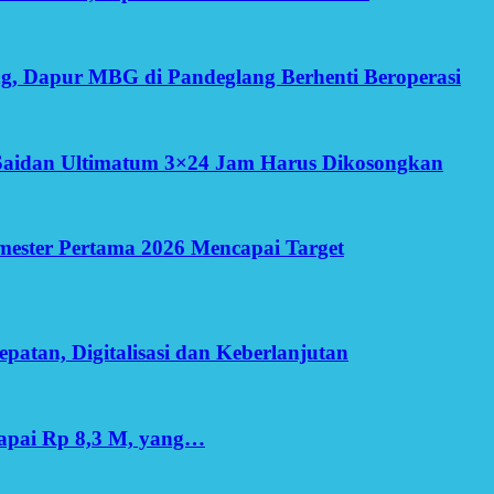
g, Dapur MBG di Pandeglang Berhenti Beroperasi
Saidan Ultimatum 3×24 Jam Harus Dikosongkan
Semester Pertama 2026 Mencapai Target
patan, Digitalisasi dan Keberlanjutan
apai Rp 8,3 M, yang…