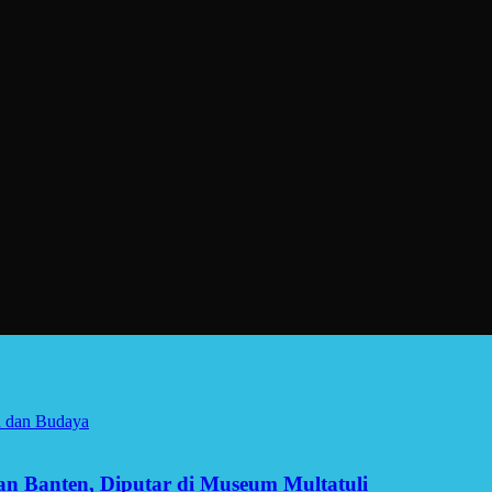
a dan Budaya
man Banten, Diputar di Museum Multatuli