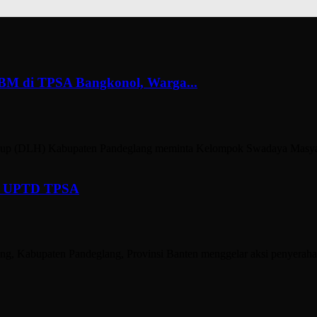
M di TPSA Bangkonol, Warga...
) Kabupaten Pandeglang meminta Kelompok Swadaya Masyarakat
s UPTD TPSA
Kabupaten Pandeglang, Provinsi Banten menggelar aksi penyeraha