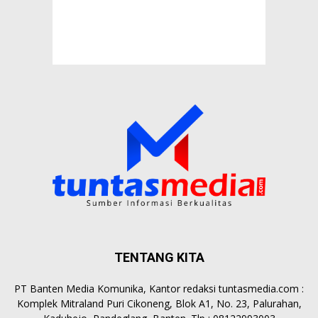
TENTANG KITA
PT Banten Media Komunika, Kantor redaksi tuntasmedia.com :
Komplek Mitraland Puri Cikoneng, Blok A1, No. 23, Palurahan,