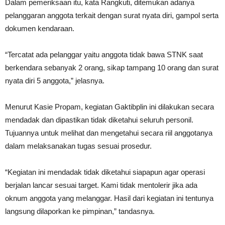
Dalam pemeriksaan itu, kata Rangkuti, ditemukan adanya
pelanggaran anggota terkait dengan surat nyata diri, gampol serta
dokumen kendaraan.
“Tercatat ada pelanggar yaitu anggota tidak bawa STNK saat
berkendara sebanyak 2 orang, sikap tampang 10 orang dan surat
nyata diri 5 anggota,” jelasnya.
Menurut Kasie Propam, kegiatan Gaktibplin ini dilakukan secara
mendadak dan dipastikan tidak diketahui seluruh personil.
Tujuannya untuk melihat dan mengetahui secara riil anggotanya
dalam melaksanakan tugas sesuai prosedur.
“Kegiatan ini mendadak tidak diketahui siapapun agar operasi
berjalan lancar sesuai target. Kami tidak mentolerir jika ada
oknum anggota yang melanggar. Hasil dari kegiatan ini tentunya
langsung dilaporkan ke pimpinan,” tandasnya.