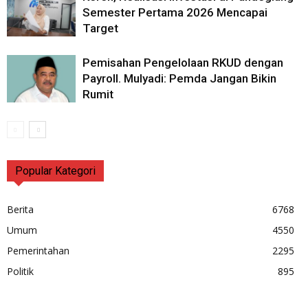
Semester Pertama 2026 Mencapai
Target
Pemisahan Pengelolaan RKUD dengan
Payroll. Mulyadi: Pemda Jangan Bikin
Rumit
Popular Kategori
Berita
6768
Umum
4550
Pemerintahan
2295
Politik
895