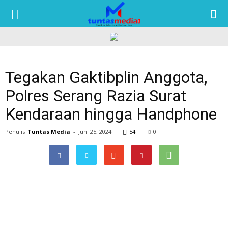
TUNTAS
MEDIA
Tegakan Gaktibplin Anggota,
Polres Serang Razia Surat
Kendaraan hingga Handphone
Penulis
Tuntas Media
-
Juni 25, 2024
54
0