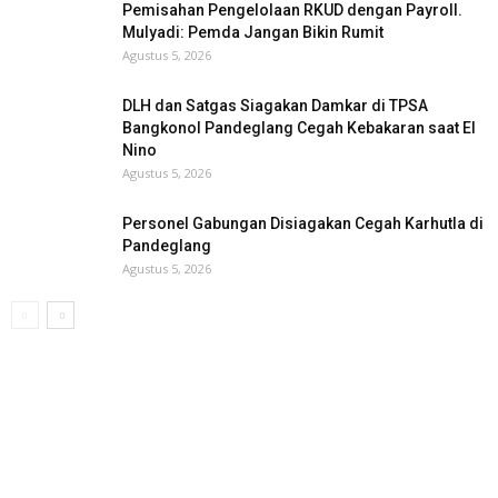
Pemisahan Pengelolaan RKUD dengan Payroll.
Mulyadi: Pemda Jangan Bikin Rumit
Agustus 5, 2026
DLH dan Satgas Siagakan Damkar di TPSA
Bangkonol Pandeglang Cegah Kebakaran saat El
Nino
Agustus 5, 2026
Personel Gabungan Disiagakan Cegah Karhutla di
Pandeglang
Agustus 5, 2026