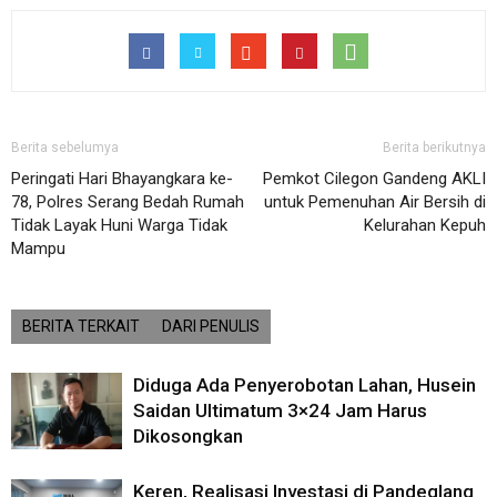
Berita sebelumya
Berita berikutnya
Peringati Hari Bhayangkara ke-
Pemkot Cilegon Gandeng AKLI
78, Polres Serang Bedah Rumah
untuk Pemenuhan Air Bersih di
Tidak Layak Huni Warga Tidak
Kelurahan Kepuh
Mampu
BERITA TERKAIT
DARI PENULIS
Diduga Ada Penyerobotan Lahan, Husein
Saidan Ultimatum 3×24 Jam Harus
Dikosongkan
Keren, Realisasi Investasi di Pandeglang