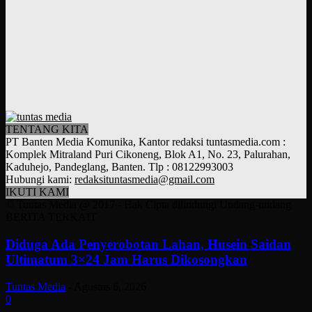
TENTANG KITA
PT Banten Media Komunika, Kantor redaksi tuntasmedia.com :
Komplek Mitraland Puri Cikoneng, Blok A1, No. 23, Palurahan,
Kaduhejo, Pandeglang, Banten. Tlp : 08122993003
Hubungi kami:
redaksituntasmedia@gmail.com
IKUTI KAMI
© Tuntas Media @ 2017 - Hak Cipta dilindungi Undang-undang
BERITA TERKAIT
Diduga Ada Penyerobotan Lahan, Husein Saidan
Ultimatum 3×24 Jam Harus Dikosongkan
Tuntas Media
-
Agustus 6, 2026
0