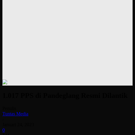
1.017 PPS di Pandeglang Resmi Dilantik
Penulis
Tuntas Media
-
Januari 24, 2023
0