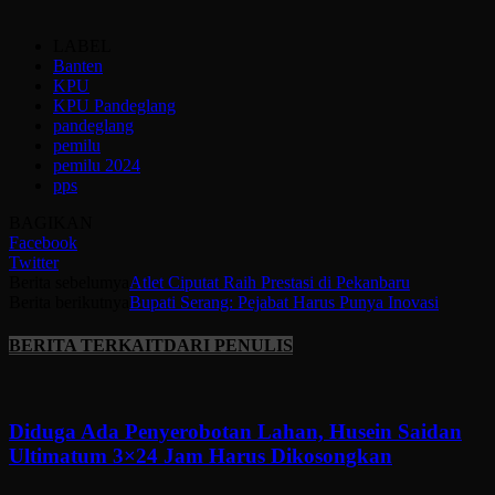
LABEL
Banten
KPU
KPU Pandeglang
pandeglang
pemilu
pemilu 2024
pps
BAGIKAN
Facebook
Twitter
Berita sebelumya
Atlet Ciputat Raih Prestasi di Pekanbaru
Berita berikutnya
Bupati Serang: Pejabat Harus Punya Inovasi
BERITA TERKAIT
DARI PENULIS
Diduga Ada Penyerobotan Lahan, Husein Saidan
Ultimatum 3×24 Jam Harus Dikosongkan