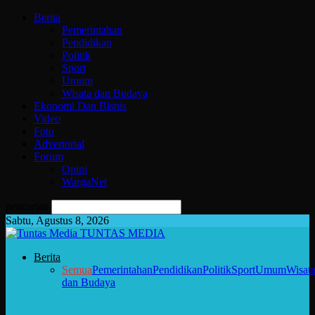
Berita
Pemerintahan
Pendidikan
Politik
Sport
Umum
Wisata dan Budaya
Ekonomi Dan Bisnis
Video
Foto
Advertorial
Forum
Opini
WargaNet
pencarian
Sabtu, Agustus 8, 2026
TUNTAS MEDIA
Berita
Semua
Pemerintahan
Pendidikan
Politik
Sport
Umum
Wisat
dan Budaya