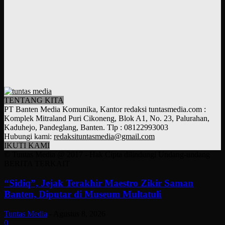
TENTANG KITA
PT Banten Media Komunika, Kantor redaksi tuntasmedia.com :
Komplek Mitraland Puri Cikoneng, Blok A1, No. 23, Palurahan,
Kaduhejo, Pandeglang, Banten. Tlp : 08122993003
Hubungi kami:
redaksituntasmedia@gmail.com
IKUTI KAMI
© Tuntas Media @ 2017 - Hak Cipta dilindungi Undang-undang
BERITA TERKAIT
“Sidiq”, Jejak Terakhir Maestro Zikir Saman
Banten, Diputar di Museum Multatuli
Tuntas Media
-
Agustus 8, 2026
0