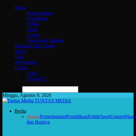
Berita
Pemerintahan
Pendidikan
Politik
Sport
Umum
Wisata dan Budaya
Ekonomi Dan Bisnis
Video
Foto
Advertorial
Forum
Opini
WargaNet
pencarian
Minggu, Agustus 9, 2026
TUNTAS MEDIA
Berita
Semua
Pemerintahan
Pendidikan
Politik
Sport
Umum
Wisat
dan Budaya