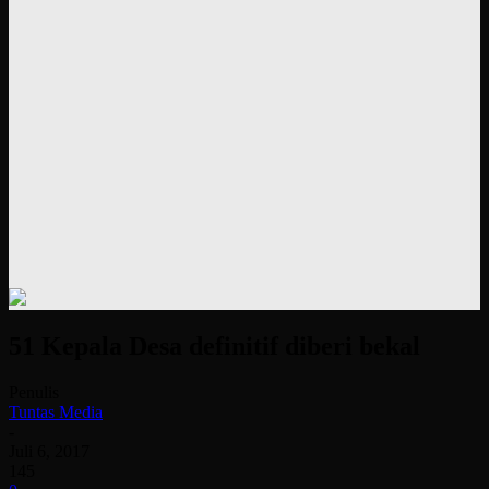
51 Kepala Desa definitif diberi bekal
Penulis
Tuntas Media
-
Juli 6, 2017
145