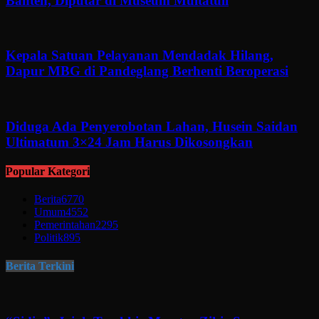
Banten, Diputar di Museum Multatuli
Kepala Satuan Pelayanan Mendadak Hilang,
Dapur MBG di Pandeglang Berhenti Beroperasi
Diduga Ada Penyerobotan Lahan, Husein Saidan
Ultimatum 3×24 Jam Harus Dikosongkan
Popular Kategori
Berita
6770
Umum
4552
Pemerintahan
2295
Politik
895
Berita Terkini