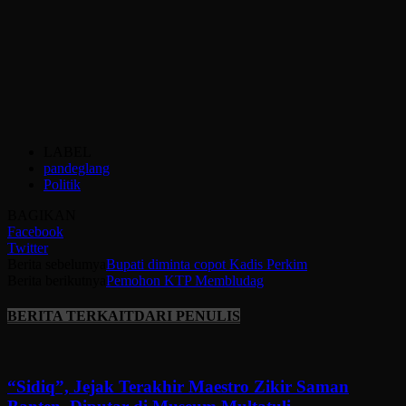
LABEL
pandeglang
Politik
BAGIKAN
Facebook
Twitter
Berita sebelumya
Bupati diminta copot Kadis Perkim
Berita berikutnya
Pemohon KTP Membludag
BERITA TERKAIT
DARI PENULIS
“Sidiq”, Jejak Terakhir Maestro Zikir Saman