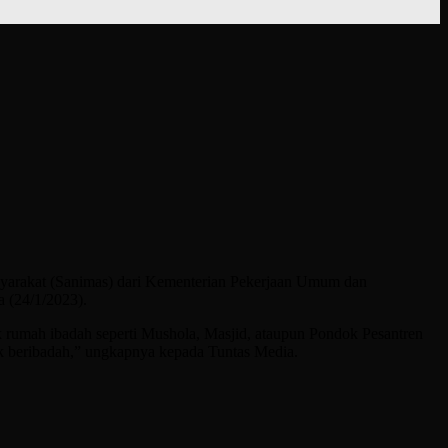
rakat (Sanimas) dari Kementerian Pekerjaan Umum dan
a (24/1/2023).
rumah ibadah seperti Mushola, Masjid, ataupun Pondok Pesantren
uk beribadah,” ungkapnya kepada Tuntas Media.