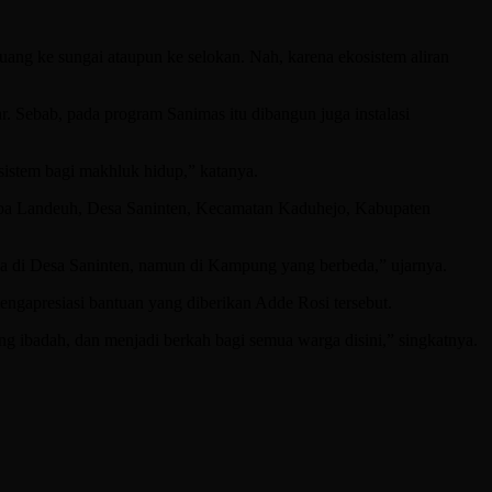
g ke sungai ataupun ke selokan. Nah, karena ekosistem aliran
. Sebab, pada program Sanimas itu dibangun juga instalasi
sistem bagi makhluk hidup,” katanya.
upa Landeuh, Desa Saninten, Kecamatan Kaduhejo, Kabupaten
da di Desa Saninten, namun di Kampung yang berbeda,” ujarnya.
gapresiasi bantuan yang diberikan Adde Rosi tersebut.
ng ibadah, dan menjadi berkah bagi semua warga disini,” singkatnya.