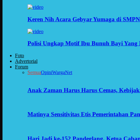
Keren Nih Acara Gebyar Yumaga di SMPN
Polisi Ungkap Motif Ibu Bunuh Bayi Yang 
Foto
Advertorial
Forum
Semua
Opini
WargaNet
Anak Zaman Harus Harus Cemas, Kebijak
Matinya Sensitivitas Etis Pemerintahan Pa
Hari Jadi ke-152 Pandeglang, Ketua Cab