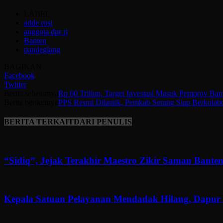
LABEL
adde rosi
anggota dpr ri
Banten
pandeglang
BAGIKAN
Facebook
Twitter
Berita sebelumya
Rp 60 Triliun, Target Investasi Masuk Pemprov Ba
Berita berikutnya
PPS Resmi Dilantik, Pemkab Serang Siap Berkolab
BERITA TERKAIT
DARI PENULIS
“Sidiq”, Jejak Terakhir Maestro Zikir Saman Banten
Kepala Satuan Pelayanan Mendadak Hilang, Dapur 