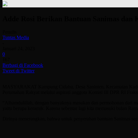
Adde Rosi Berikan Bantuan Sanimas dan
Penulis
Tuntas Media
-
Januari 24, 2023
0
167
Berbagi di Facebook
Tweet di Twitter
MASYARAKAT Kampung Cidahu, Desa Saninten, Kecamatan Kaduhejo,
Perumahan Rakyat melalui aspirasi anggota Komisi III DPR RI Fraks
“Alhamdulillah, dengan banyaknya masukan dan permohonan dari mas
yaitu berupa keramik. Karena sebentar lagi kita memasuki bulan Ram
Dirinya menerangkan, bahwa untuk penyerahan bantuan Sanimas seca