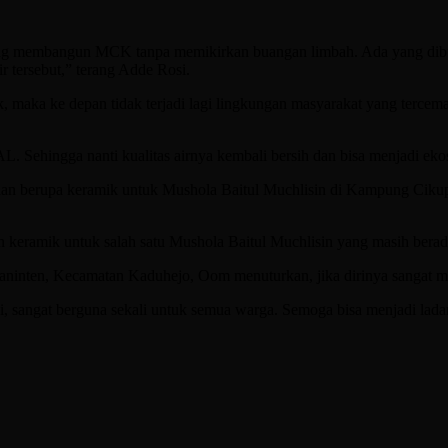
ang membangun MCK tanpa memikirkan buangan limbah. Ada yang dibuan
ir tersebut,” terang Adde Rosi.
 maka ke depan tidak terjadi lagi lingkungan masyarakat yang tercemar
. Sehingga nanti kualitas airnya kembali bersih dan bisa menjadi eko
uan berupa keramik untuk Mushola Baitul Muchlisin di Kampung Cik
an keramik untuk salah satu Mushola Baitul Muchlisin yang masih bera
inten, Kecamatan Kaduhejo, Oom menuturkan, jika dirinya sangat men
i, sangat berguna sekali untuk semua warga. Semoga bisa menjadi lada