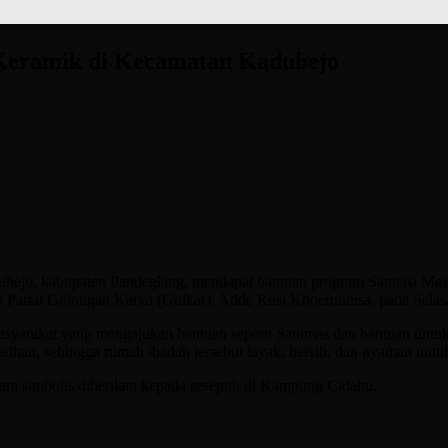
 Keramik di Kecamatan Kaduhejo
 kabupaten Pandeglang, mendapat bantuan program Sanitasi Masya
i Partai Golongan Karya (Golkar), Adde Rosi Khoerunnisa, pada Selas
yarakat yang mengajukan bantuan seperti Sanimas dan bantuan untuk 
adhan, sehingga rumah ibadah tersebut layak, bersih, dan nyaman unt
ra simbolis diberikan kepada sesepuh di Kampung Cidahu.