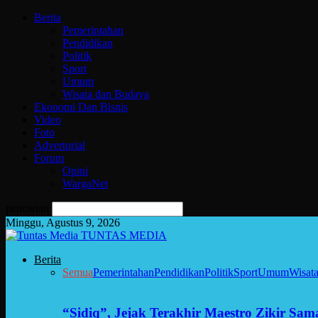
Berita
Pemerintahan
Pendidikan
Politik
Sport
Umum
Wisata dan Budaya
Ekonomi Dan Bisnis
Video
Foto
Advertorial
Forum
Opini
WargaNet
pencarian
Minggu, Agustus 9, 2026
TUNTAS MEDIA
Berita
Semua
Pemerintahan
Pendidikan
Politik
Sport
Umum
Wisat
“Sidiq”, Jejak Terakhir Maestro Zikir Sa