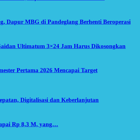
g, Dapur MBG di Pandeglang Berhenti Beroperasi
Saidan Ultimatum 3×24 Jam Harus Dikosongkan
Semester Pertama 2026 Mencapai Target
patan, Digitalisasi dan Keberlanjutan
apai Rp 8,3 M, yang…