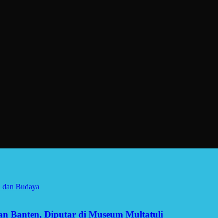
a dan Budaya
man Banten, Diputar di Museum Multatuli