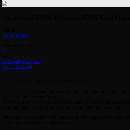
Akademisi UNMA Dorong KPK Usut Duga
Penulis
Tuntas Media
-
Oktober 10, 2019
0
296
Berbagi di Facebook
Tweet di Twitter
Eko Supriatno (DOKUMEN PRIBADI)
DANA Desa (DD) yang digunakan untuk studi banding ke Bali diper
Komisi Pemberantasan Korupsi
(KPK). Dosen tetap Prodi Ilmu Pemerintahan Fakultas Hukum dan S
yang digunakan untuk studi banding ke Bali, beberapa waktu lalu.
Dikatakan Eko, kegiatan studi banding di Pandeglang sudah sering 
dan tahun ini ke Bali selama tiga hari.