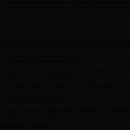
“Saya berharap KPK tidak masuk angin. Serius menelusuri pihak-piha
studi banding Danna Desa adalah koruptif,” kata Eko melalui keteran
Menurutnya, DD untuk studi banding perlu diawasi. Penyaluran da
potensi penyelewengan. Ia juga meminta kepada seluruh aparat desa
“Penggunaan dana untuk studi banding sangat rawan disalahgunakan. 
program yang lebih tepat sasaran,” jelasnya.
Menurut info yang Eko dapatkan, dana setiap desa di Pandeglang dip
banding tersebut perlu pertanggungjawaban.
“Kami minta Inspektorat dan kejaksaan harus menelusuri penggunaan u
Lanjut Eko, dalam studi banding ini ada segelintir pihak yang diuntu
berharap hal ini dapat diusut tuntas .
“Korupsi studi banding sungguh sangat mencederai proses demokrasi,
akhirnya jadi begini,” tuturnya.
Redaktur : A Supriadi