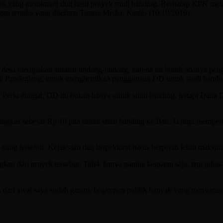
k yang menikmati duit hasil proyek studi banding. Berharap KPK mela
gan tertulis yang diterima Tuntas Media, Kamis (10/10/2019).
na desa merupakan amanat undang-undang, karena itu butuh adanya p
 di Pandeglang, untuk menghentikan penggunaan DD untuk studi bandi
Perlu diingat, DD itu bukan hanya untuk studi banding, tertapi Dana
angkas sebesar Rp 10 juta untuk studi banding ke Bali. Ia juga memper
ang tersebut. Kejaksaan dan inspektorat harus berperan lebih maksima
ngkan dari proyek tersebut. Tidak hanya panitia kegiatan saja, tapi pi
 dari awal saya sudah geram, begitupun publik banyak yang menyaranka