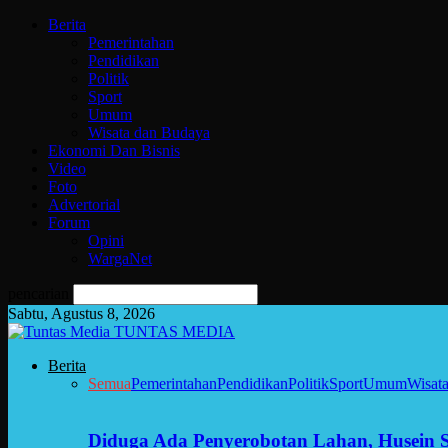
Berita
Pemerintahan
Pendidikan
Politik
Sport
Umum
Wisata dan Budaya
Ekonomi Dan Bisnis
Video
Foto
Advertorial
Forum
Opini
WargaNet
pencarian
Sabtu, Agustus 8, 2026
TUNTAS MEDIA
Berita
Semua
Pemerintahan
Pendidikan
Politik
Sport
Umum
Wisat
Diduga Ada Penyerobotan Lahan, Husein 