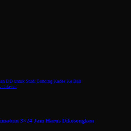
n DD untuk Studi Banding Kades Ke Bali
k Dikenal
ltimatum 3×24 Jam Harus Dikosongkan