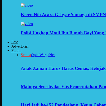
Keren Nih Acara Gebyar Yumaga di SMPN
Polisi Ungkap Motif Ibu Bunuh Bayi Yang 
Foto
Advertorial
Forum
Semua
Opini
WargaNet
Anak Zaman Harus Harus Cemas, Kebijak
Matinya Sensitivitas Etis Pemerintahan Pa
Hari Jadi ke-152 Pandeglang, Ketua Cab