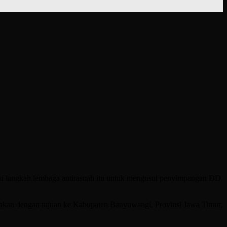
i langkah lembaga antirasuah itu untuk mengusut penyimpangan DD
anakan dengan tujuan ke Kabupaten Banyuwangi, Provinsi Jawa Timur,