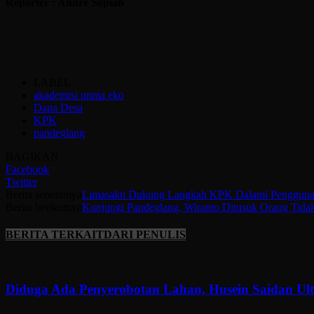
Reporter : Andre Sopian
LABEL
akademisi unma eko
Dana Desa
KPK
pandeglang
BAGIKAN
Facebook
Twitter
Berita sebelumya
Limasakti Dukung Langkah KPK Dalami Penggunaa
Berita berikutnya
Kunjungi Pandeglang, Wiranto Ditusuk Orang Tida
BERITA TERKAIT
DARI PENULIS
Diduga Ada Penyerobotan Lahan, Husein Saidan U