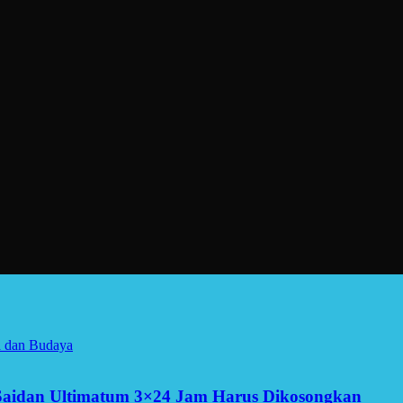
a dan Budaya
Saidan Ultimatum 3×24 Jam Harus Dikosongkan