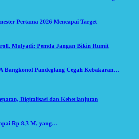
Semester Pertama 2026 Mencapai Target
oll. Mulyadi: Pemda Jangan Bikin Rumit
SA Bangkonol Pandeglang Cegah Kebakaran…
patan, Digitalisasi dan Keberlanjutan
apai Rp 8,3 M, yang…