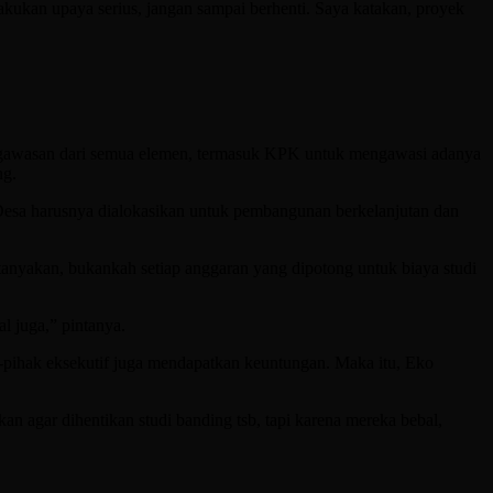
kukan upaya serius, jangan sampai berhenti. Saya katakan, proyek
engawasan dari semua elemen, termasuk KPK untuk mengawasi adanya
ng.
 Desa harusnya dialokasikan untuk pembangunan berkelanjutan dan
tanyakan, bukankah setiap anggaran yang dipotong untuk biaya studi
l juga,” pintanya.
hak-pihak eksekutif juga mendapatkan keuntungan. Maka itu, Eko
n agar dihentikan studi banding tsb, tapi karena mereka bebal,