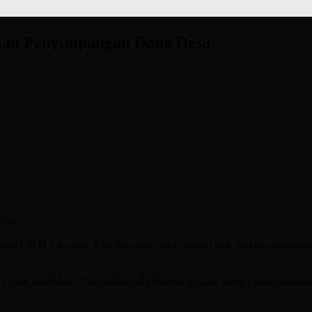
an Penyimpangan Dana Desa
iksa
osial UNMA Banten, Eko Supriatno menyambut baik dan mengapresias
dan rutin dilakukan. Pada tahun sebelumnya agenda serupa juga dilaks