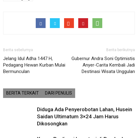
Berita sebelumya
Berita berikutnya
Jelang Idul Adha 1447 H,
Gubernur Andra Soni Optimistis
Pedagang Hewan Kurban Mulai
Anyer-Carita Kembali Jadi
Bermunculan
Destinasi Wisata Unggulan
BERITA TERKAIT
DARI PENULIS
Diduga Ada Penyerobotan Lahan, Husein
Saidan Ultimatum 3×24 Jam Harus
Dikosongkan