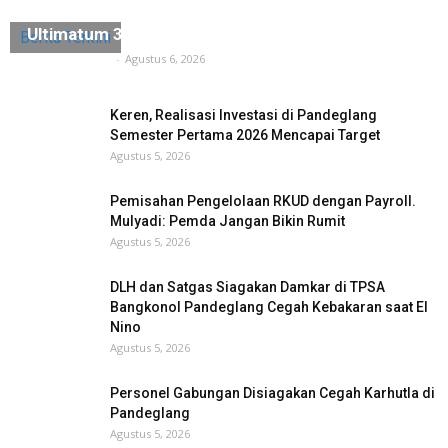
Diduga Ada Penyerobotan Lahan, Husein Saidan
Ultimatum 3×24 Jam Harus Dikosongkan
Berita Terkini
Tuntas Media
-
Agustus 6, 2026
Keren, Realisasi Investasi di Pandeglang
Semester Pertama 2026 Mencapai Target
Agustus 5, 2026
Pemisahan Pengelolaan RKUD dengan Payroll.
Mulyadi: Pemda Jangan Bikin Rumit
Agustus 5, 2026
DLH dan Satgas Siagakan Damkar di TPSA
Bangkonol Pandeglang Cegah Kebakaran saat El
Nino
Agustus 5, 2026
Personel Gabungan Disiagakan Cegah Karhutla di
Pandeglang
Agustus 5, 2026