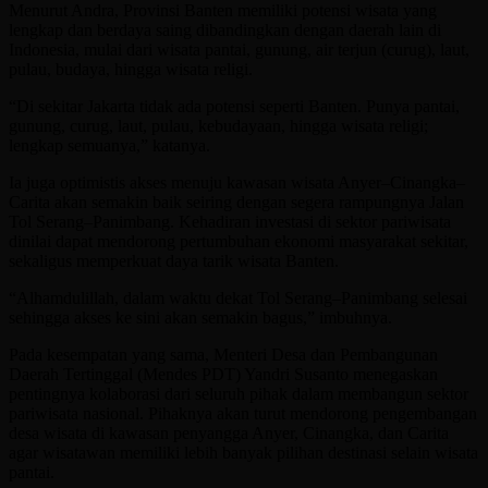
Menurut Andra, Provinsi Banten memiliki potensi wisata yang
lengkap dan berdaya saing dibandingkan dengan daerah lain di
Indonesia, mulai dari wisata pantai, gunung, air terjun (curug), laut,
pulau, budaya, hingga wisata religi.
“Di sekitar Jakarta tidak ada potensi seperti Banten. Punya pantai,
gunung, curug, laut, pulau, kebudayaan, hingga wisata religi;
lengkap semuanya,” katanya.
Ia juga optimistis akses menuju kawasan wisata Anyer–Cinangka–
Carita akan semakin baik seiring dengan segera rampungnya Jalan
Tol Serang–Panimbang. Kehadiran investasi di sektor pariwisata
dinilai dapat mendorong pertumbuhan ekonomi masyarakat sekitar,
sekaligus memperkuat daya tarik wisata Banten.
“Alhamdulillah, dalam waktu dekat Tol Serang–Panimbang selesai
sehingga akses ke sini akan semakin bagus,” imbuhnya.
Pada kesempatan yang sama, Menteri Desa dan Pembangunan
Daerah Tertinggal (Mendes PDT) Yandri Susanto menegaskan
pentingnya kolaborasi dari seluruh pihak dalam membangun sektor
pariwisata nasional. Pihaknya akan turut mendorong pengembangan
desa wisata di kawasan penyangga Anyer, Cinangka, dan Carita
agar wisatawan memiliki lebih banyak pilihan destinasi selain wisata
pantai.