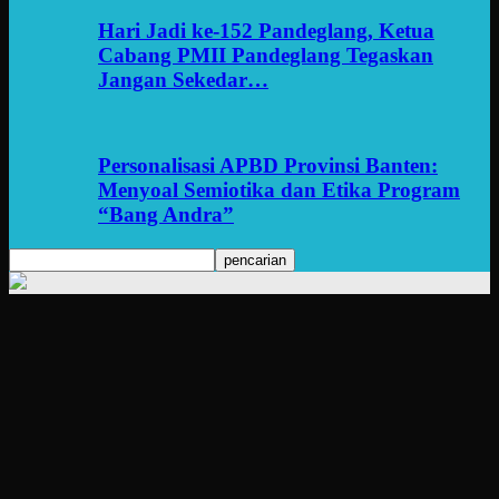
Hari Jadi ke-152 Pandeglang, Ketua
Cabang PMII Pandeglang Tegaskan
Jangan Sekedar…
Personalisasi APBD Provinsi Banten:
Menyoal Semiotika dan Etika Program
“Bang Andra”