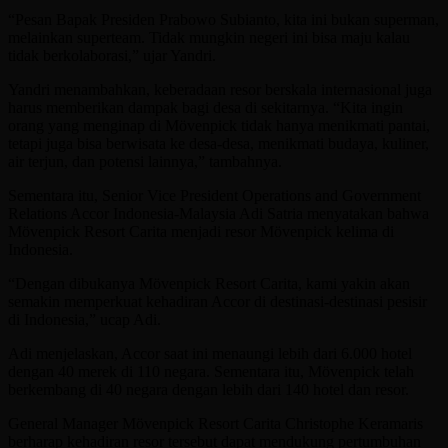
“Pesan Bapak Presiden Prabowo Subianto, kita ini bukan superman,
melainkan superteam. Tidak mungkin negeri ini bisa maju kalau
tidak berkolaborasi,” ujar Yandri.
Yandri menambahkan, keberadaan resor berskala internasional juga
harus memberikan dampak bagi desa di sekitarnya. “Kita ingin
orang yang menginap di Mövenpick tidak hanya menikmati pantai,
tetapi juga bisa berwisata ke desa-desa, menikmati budaya, kuliner,
air terjun, dan potensi lainnya,” tambahnya.
Sementara itu, Senior Vice President Operations and Government
Relations Accor Indonesia-Malaysia Adi Satria menyatakan bahwa
Mövenpick Resort Carita menjadi resor Mövenpick kelima di
Indonesia.
“Dengan dibukanya Mövenpick Resort Carita, kami yakin akan
semakin memperkuat kehadiran Accor di destinasi-destinasi pesisir
di Indonesia,” ucap Adi.
Adi menjelaskan, Accor saat ini menaungi lebih dari 6.000 hotel
dengan 40 merek di 110 negara. Sementara itu, Mövenpick telah
berkembang di 40 negara dengan lebih dari 140 hotel dan resor.
General Manager Mövenpick Resort Carita Christophe Keramaris
berharap kehadiran resor tersebut dapat mendukung pertumbuhan