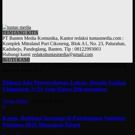
TENTANG KITA
PT Banten Media Komunika, Kantor redaksi tuntasmedia.com :
Komplek Mitraland Puri Cikoneng, Blok A1, No. 23, Palurahan,
Kaduhejo, Pandeglang, Banten. Tlp : 08122993003
Hubungi kami:
redaksituntasmedia@gmail.com
IKUTI KAMI
© Tuntas Media @ 2017 - Hak Cipta dilindungi Undang-undang
BERITA TERKAIT
Diduga Ada Penyerobotan Lahan, Husein Saidan
Ultimatum 3×24 Jam Harus Dikosongkan
Tuntas Media
-
Agustus 6, 2026
0
Keren, Realisasi Investasi di Pandeglang Semester
Pertama 2026 Mencapai Target