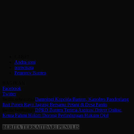
LABEL
Andra soni
pariwisata
Pemprov Banten
BAGIKAN
Facebook
Twitter
Berita sebelumya
Dampingi Kapolda Banten, Kapolres Pandeglang
Ikut Panen Raya Jagung Bersama Petani di Desa Paniis
Berita berikutnya
DPRD Banten Terima Aspirasi Driver Online,
Ketua Fahmi Hakim Dorong Perlindungan Hukum Ojol
BERITA TERKAIT
DARI PENULIS