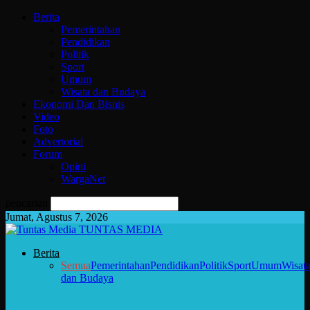
Berita
Pemerintahan
Pendidikan
Politik
Sport
Umum
Wisata dan Budaya
Ekonomi Dan Bisnis
Video
Foto
Advertorial
Forum
Opini
WargaNet
pencarian
Jumat, Agustus 7, 2026
TUNTAS MEDIA
Berita
Semua
Pemerintahan
Pendidikan
Politik
Sport
Umum
Wisat
dan Budaya