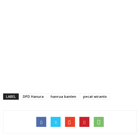
LABEL
DPD Hanura
hanrua banten
pecat wiranto