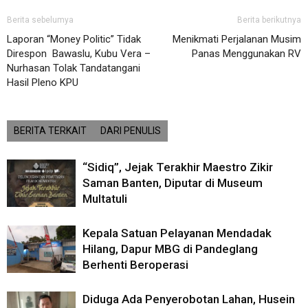
Berita sebelumya
Berita berikutnya
Laporan “Money Politic” Tidak
Menikmati Perjalanan Musim
Direspon Bawaslu, Kubu Vera –
Panas Menggunakan RV
Nurhasan Tolak Tandatangani
Hasil Pleno KPU
BERITA TERKAIT
DARI PENULIS
“Sidiq”, Jejak Terakhir Maestro Zikir
Saman Banten, Diputar di Museum
Multatuli
Kepala Satuan Pelayanan Mendadak
Hilang, Dapur MBG di Pandeglang
Berhenti Beroperasi
Diduga Ada Penyerobotan Lahan, Husein