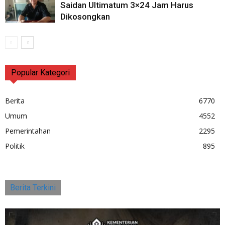
Saidan Ultimatum 3×24 Jam Harus
Dikosongkan
Popular Kategori
Berita
6770
Umum
4552
Pemerintahan
2295
Politik
895
Berita Terkini