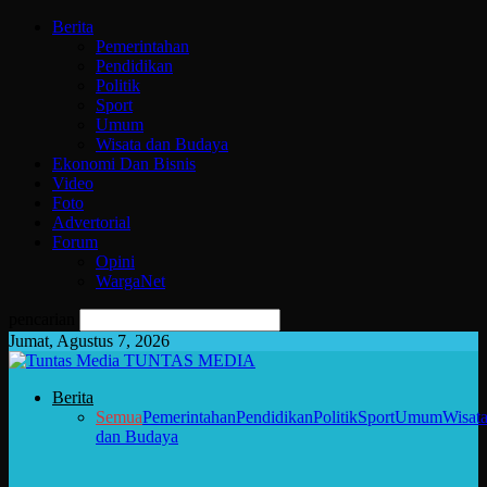
Berita
Pemerintahan
Pendidikan
Politik
Sport
Umum
Wisata dan Budaya
Ekonomi Dan Bisnis
Video
Foto
Advertorial
Forum
Opini
WargaNet
pencarian
Jumat, Agustus 7, 2026
TUNTAS MEDIA
Berita
Semua
Pemerintahan
Pendidikan
Politik
Sport
Umum
Wisat
dan Budaya