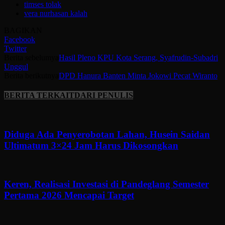
timses tolak
vera nurhasan kalah
BAGIKAN
Facebook
Twitter
Berita sebelumya
Hasil Pleno KPU Kota Serang, Syafrudin-Subadri
Unggul
Berita berikutnya
DPD Hanura Banten Minta Jokowi Pecat Wiranto
BERITA TERKAIT
DARI PENULIS
Diduga Ada Penyerobotan Lahan, Husein Saidan
Ultimatum 3×24 Jam Harus Dikosongkan
Keren, Realisasi Investasi di Pandeglang Semester
Pertama 2026 Mencapai Target