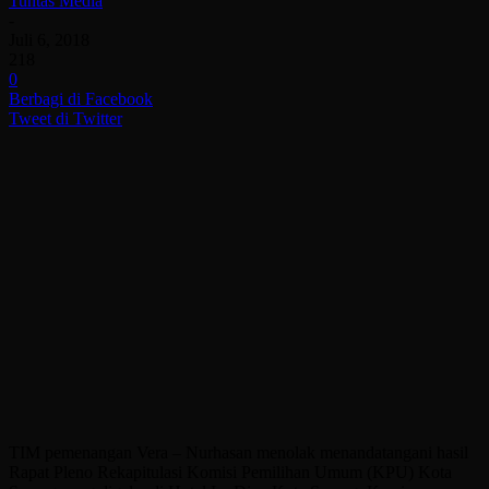
Tuntas Media
-
Juli 6, 2018
218
0
Berbagi di Facebook
Tweet di Twitter
TIM pemenangan Vera – Nurhasan menolak menandatangani hasil
Rapat Pleno Rekapitulasi Komisi Pemilihan Umum (KPU) Kota