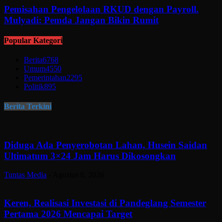
Pemisahan Pengelolaan RKUD dengan Payroll.
Mulyadi: Pemda Jangan Bikin Rumit
Popular Kategori
Berita
6768
Umum
4550
Pemerintahan
2295
Politik
895
Berita Terkini
Diduga Ada Penyerobotan Lahan, Husein Saidan
Ultimatum 3×24 Jam Harus Dikosongkan
Tuntas Media
-
Agustus 6, 2026
Keren, Realisasi Investasi di Pandeglang Semester
Pertama 2026 Mencapai Target