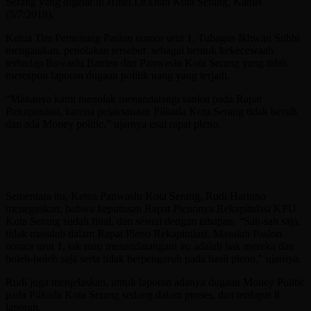
Serang yang digelar di Hotel Le Dian Kota Serang, Kamis
(5/7/2018).
Ketua Tim Pemenang Paslon nomor urut 1, Tubagus Ikhwan Subhi
mengatakan, penolakan tersebut sebagai bentuk kekecewaab
terhadap Bawaslu Banten dan Panwaslu Kota Serang yang tidak
merespon laporan dugaan politik uang yang terjadi.
“Makanya kami menolak menandatangi sanksi pada Rapat
Rekapitulasi, karena pelaksanaan Pilkada Kota Serang tidak bersih
dan ada Money politic,” ujarnya usai rapat pleno.
Sementara itu, Ketua Panwaslu Kota Serang, Rudi Hartono
menegaskan, bahwa keputusan Rapat Plenonya Rekapitulasi KPU
Kota Serang sudah final, dan sesuai dengan tahapan. “Sah-sah saja,
tidak masalah dalam Rapat Pleno Rekapitulasi. Masalah Paslon
nomor urut 1, tak mau menandatangani itu adalah hak mereka dan
boleh-boleh saja serta tidak berpengaruh pada hasil pleno,” ujarnya.
Rudi juga menjelaskan, untuk laporan adanya dugaan Money Politic
pada Pilkada Kota Serang sedang dalam proses, dan terdapat 8
laporan.