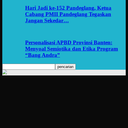
Hari Jadi ke-152 Pandeglang, Ketua
Cabang PMII Pandeglang Tegaskan
Jangan Sekedar…
Personalisasi APBD Provinsi Banten:
Menyoal Semiotika dan Etika Program
“Bang Andra”