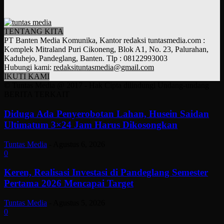
TENTANG KITA
PT Banten Media Komunika, Kantor redaksi tuntasmedia.com :
Komplek Mitraland Puri Cikoneng, Blok A1, No. 23, Palurahan,
Kaduhejo, Pandeglang, Banten. Tlp : 08122993003
Hubungi kami:
redaksituntasmedia@gmail.com
IKUTI KAMI
© Tuntas Media @ 2017 - Hak Cipta dilindungi Undang-undang
BERITA TERKAIT
Diduga Ada Penyerobotan Lahan, Husein Saidan
Ultimatum 3×24 Jam Harus Dikosongkan
Tuntas Media
-
Agustus 6, 2026
0
Keren, Realisasi Investasi di Pandeglang Semester
Pertama 2026 Mencapai Target
Tuntas Media
-
Agustus 5, 2026
0