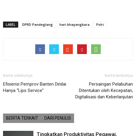
LABEL
DPRD Pandeglang
hari bhayangkara
Polri
Berita sebelumya
Berita berikutnya
Efisiensi Pemprov Banten Dinilai
Persaingan Pelabuhan
Hanya “Lips Service”
Ditentukan oleh Kecepatan,
Digitalisasi dan Keberlanjutan
BERITA TERKAIT
DARI PENULIS
Tingkatkan Produktivitas Pegawai,