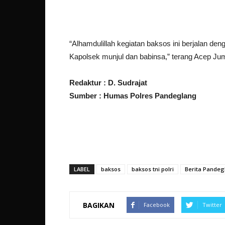
“Alhamdulillah kegiatan baksos ini berjalan d
Kapolsek munjul dan babinsa,” terang Acep Ju
Redaktur : D. Sudrajat
Sumber : Humas Polres Pandeglang
LABEL
baksos
baksos tni polri
Berita Pandeg
BAGIKAN
Facebook
Twitter