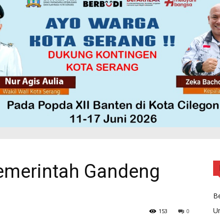
emerintah Gandeng
Be
U
153
0