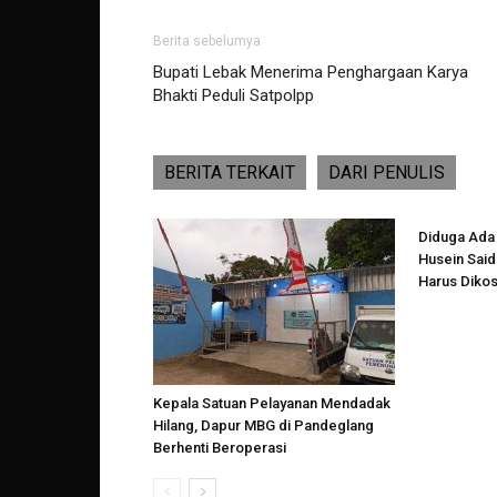
Berita sebelumya
Bupati Lebak Menerima Penghargaan Karya
Bhakti Peduli Satpolpp
BERITA TERKAIT
DARI PENULIS
Diduga Ada
Husein Said
Harus Diko
Kepala Satuan Pelayanan Mendadak
Hilang, Dapur MBG di Pandeglang
Berhenti Beroperasi