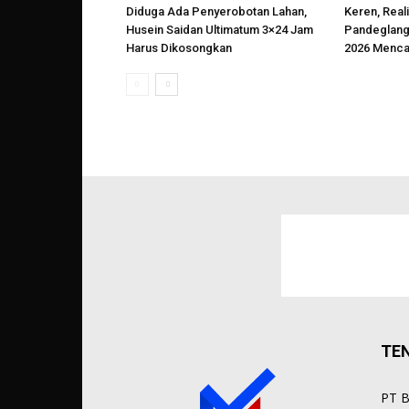
Diduga Ada Penyerobotan Lahan,
Keren, Reali
Husein Saidan Ultimatum 3×24 Jam
Pandeglang
Harus Dikosongkan
2026 Menca
TE
PT B