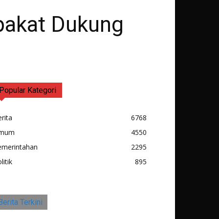
epakat Dukung
Popular Kategori
rita
6768
mum
4550
emerintahan
2295
litik
895
Berita Terkini