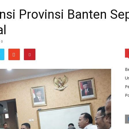
nsi Provinsi Banten S
l
0
r
Be
U
P
Po