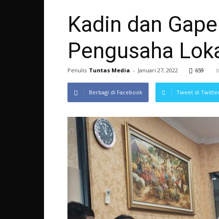
Kadin dan Gape
Pengusaha Loka
Penulis
Tuntas Media
-
Januari 27, 2022
659
Berbagi di Facebook
Tweet di Twitte