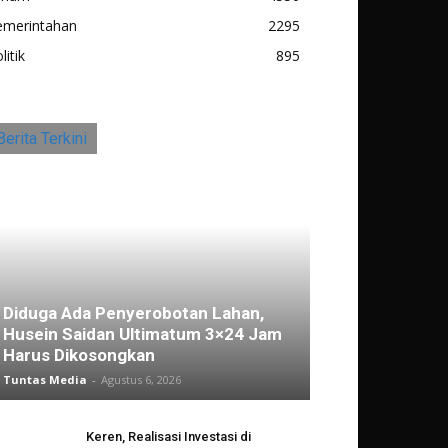
emerintahan
2295
litik
895
Berita Terkini
Diduga Ada Penyerobotan Lahan,
Husein Saidan Ultimatum 3×24 Jam
Harus Dikosongkan
Tuntas Media
-
Agustus 6, 2026
Keren, Realisasi Investasi di