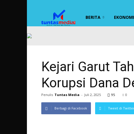
TUNTAS
BERITA
EKONOMI 
MEDIA
Kejari Garut T
Korupsi Dana D
Penulis
Tuntas Media
-
Juli 2, 2025
95
0
Berbagi di Facebook
Tweet di Twitte