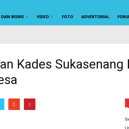
DAN BISNIS
VIDEO
FOTO
ADVERTORIAL
FORU
ahan Kades Sukasenang
esa
r
Be
U