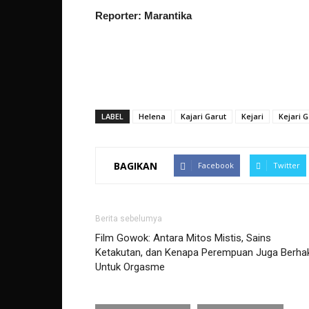
Reporter: Marantika
LABEL
Helena
Kajari Garut
Kejari
Kejari G
BAGIKAN
Facebook
Twitter
Berita sebelumya
Film Gowok: Antara Mitos Mistis, Sains
Ketakutan, dan Kenapa Perempuan Juga Berha
Untuk Orgasme