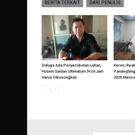
BERITA TERKAIT
DARI PENULIS
Diduga Ada Penyerobotan Lahan,
Keren, Reali
Husein Saidan Ultimatum 3×24 Jam
Pandeglang
Harus Dikosongkan
2026 Menca