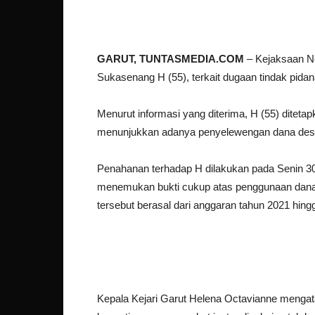
GARUT, TUNTASMEDIA.COM
– Kejaksaan Ne
Sukasenang H (55), terkait dugaan tindak pida­
Menurut informasi yang diterima, H (55) diteta
menunjukkan adanya penyelewengan dana desa y
Penahanan terhadap H dila­kukan pada Senin 30 
menemukan bukti cukup atas penggunaan dana 
tersebut ber­asal dari anggaran tahun 2021 hing
Kepala Kejari Garut Helena Octavianne menga