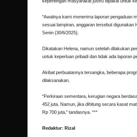
kepentingan masyarakat justru dipakai untuk keb
“Awalnya kami menerima laporan pengaduan ma
se­suai lampiran, anggaran tersebut digunakan
Senin (30/6/2025).
Dikatakan Helena, namun setelah dilakukan pen
untuk keperluan pribadi dan tidak ada laporan 
Akibat perbuatannya tersangka, beberapa pro
dilaksanakan.
“Perkiraan sementara, kerugian negara berdasa
452 juta. Namun, jika dihitung secara kasat m
Rp 700 juta,” tandasnya. ***
Redaktur: Rizal