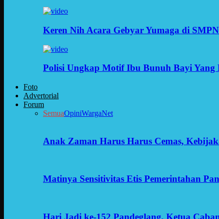
Keren Nih Acara Gebyar Yumaga di SMPN
Polisi Ungkap Motif Ibu Bunuh Bayi Yang 
Foto
Advertorial
Forum
Semua
Opini
WargaNet
Anak Zaman Harus Harus Cemas, Kebijak
Matinya Sensitivitas Etis Pemerintahan Pa
Hari Jadi ke-152 Pandeglang, Ketua Cab