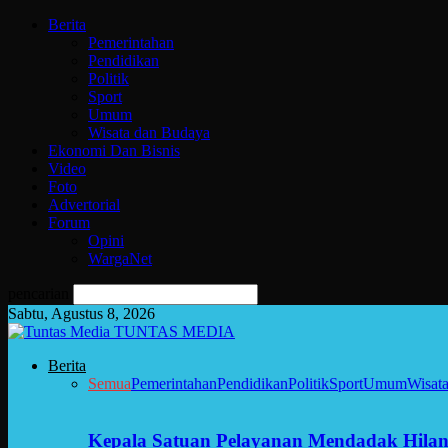
Berita
Pemerintahan
Pendidikan
Politik
Sport
Umum
Wisata dan Budaya
Ekonomi Dan Bisnis
Video
Foto
Advertorial
Forum
Opini
WargaNet
pencarian
Sabtu, Agustus 8, 2026
TUNTAS MEDIA
Berita
Semua
Pemerintahan
Pendidikan
Politik
Sport
Umum
Wisat
Kepala Satuan Pelayanan Mendadak Hilan