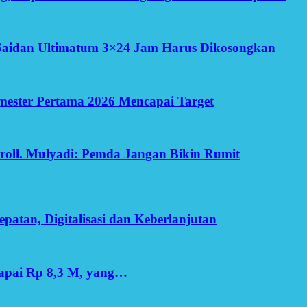
Saidan Ultimatum 3×24 Jam Harus Dikosongkan
Semester Pertama 2026 Mencapai Target
oll. Mulyadi: Pemda Jangan Bikin Rumit
patan, Digitalisasi dan Keberlanjutan
apai Rp 8,3 M, yang…