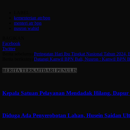
LABEL
kementerian atr/bpn
menteri atr bpn
nusron wahid
BAGIKAN
Facebook
Twitter
Berita sebelumya
Peringatan Hari Ibu Tingkat Nasional Tahun 2024,
Berita berikutnya
Datangi Kanwil BPN Bali, Nusron : Kanwil BPN Ba
BERITA TERKAIT
DARI PENULIS
Kepala Satuan Pelayanan Mendadak Hilang, Dapur 
Diduga Ada Penyerobotan Lahan, Husein Saidan U