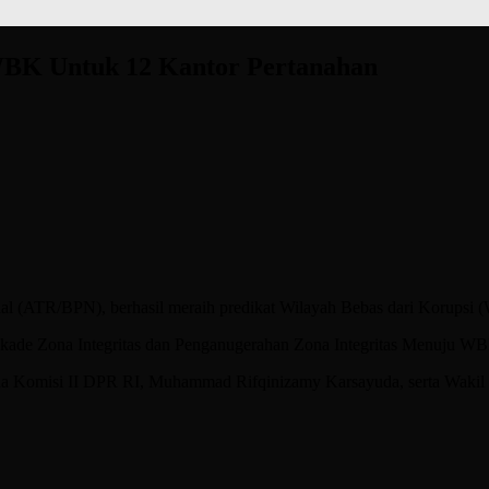
WBK Untuk 12 Kantor Pertanahan
ATR/BPN), berhasil meraih predikat Wilayah Bebas dari Korupsi (
Dekade Zona Integritas dan Penganugerahan Zona Integritas Menuju 
ua Komisi II DPR RI, Muhammad Rifqinizamy Karsayuda, serta Wakil 