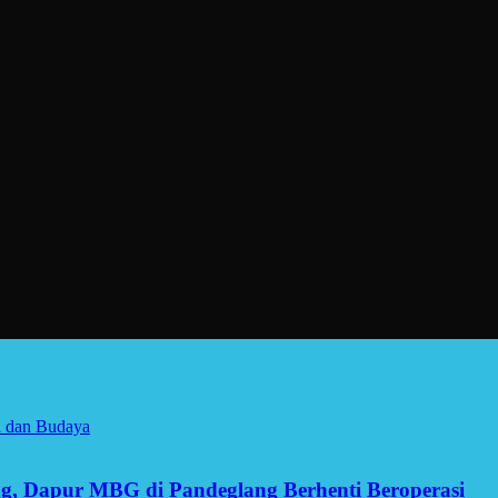
a dan Budaya
g, Dapur MBG di Pandeglang Berhenti Beroperasi