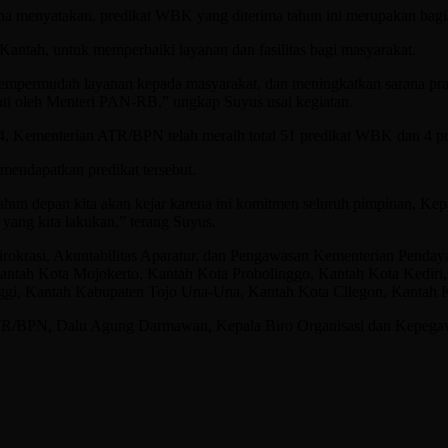
 menyatakan, predikat WBK yang diterima tahun ini merupakan bagian
Kantah, untuk memperbaiki layanan dan fasilitas bagi masyarakat.
mpermudah layanan kepada masyarakat, dan meningkatkan sarana prasa
akati oleh Menteri PAN-RB,” ungkap Suyus usai kegiatan.
024, Kementerian ATR/BPN telah meraih total 51 predikat WBK dan 4 
mendapatkan predikat tersebut.
. Tahun depan kita akan kejar karena ini komitmen seluruh pimpinan, Ke
yang kita lakukan,” terang Suyus.
irokrasi, Akuntabilitas Aparatur, dan Pengawasan Kementerian Penda
Kantah Kota Mojokerto, Kantah Kota Probolinggo, Kantah Kota Kedir
ggi, Kantah Kabupaten Tojo Una-Una, Kantah Kota Cilegon, Kantah 
ATR/BPN, Dalu Agung Darmawan, Kepala Biro Organisasi dan Kepegawaian