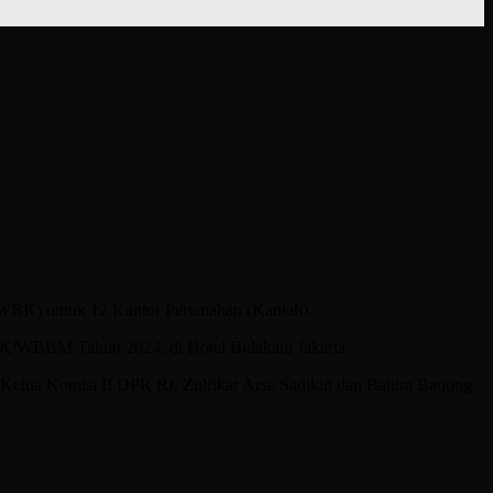
WBK) untuk 12 Kantor Pertanahan (Kantah).
WBK/WBBM Tahun 2024, di Hotel Bidakara Jakarta.
Ketua Komisi II DPR RI, Zulfikar Arse Sadikin dan Bahtra Banong.