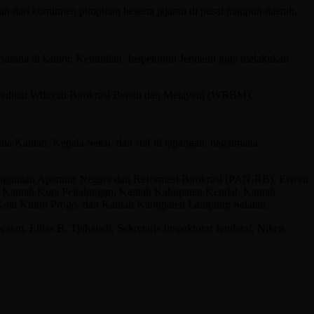
 dari komitmen pimpinan beserta jajaran di pusat maupun daerah.
rana di kantor. Kemudian, Inspektorat Jenderal juga melakukan
predikat Wilayah Birokrasi Bersih dan Melayani (WBBM).
pala Kantah, Kepala Seksi, dan staf di lapangan, bagaimana
yagunaan Aparatur Negara dan Reformasi Birokrasi (PAN-RB), Erwan
i, Kantah Kota Pekalongan, Kantah Kabupaten Kendal, Kantah
Kota Kulon Progo, dan Kantah Kabupaten Lampung Selatan.
, Elijas B. Tjahajadi, Sekretaris Inspektorat Jenderal, Niken