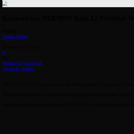
Kementrian ATR/BPN Raih 12 Predikat 
Penulis
Tuntas Media
-
Desember 16, 2024
0
115
Berbagi di Facebook
Tweet di Twitter
KEMENTERIAN Agraria dan Tata Ruang/Badan Pertanahan Nasional (
Penganugerahan atas capaian ini berlangsung dalam kegiatan Satu 
Kegiatan ini dibuka oleh Menteri PAN-RB, Rini Widyantini dan Ket