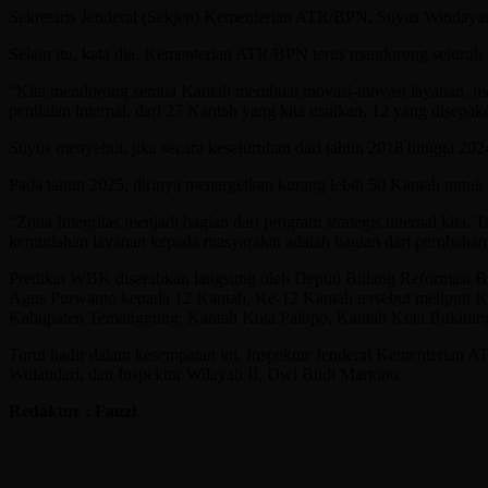
Sekretaris Jenderal (Sekjen) Kementerian ATR/BPN, Suyus Windayana
Selain itu, kata dia, Kementerian ATR/BPN terus mendorong seluruh 
“Kita mendorong semua Kantah membuat inovasi-inovasi layanan, me
penilaian internal, dari 27 Kantah yang kita usulkan, 12 yang disep
Suyus menyebut, jika secara keseluruhan dari tahun 2018 hingga 2
Pada tahun 2025, dirinya menargetkan kurang lebih 50 Kantah untuk 
“Zona Integritas menjadi bagian dari program strategis internal kita
kemudahan layanan kepada masyarakat adalah bagian dari perubahan 
Predikat WBK diserahkan langsung oleh Deputi Bidang Reformasi B
Agus Purwanto kepada 12 Kantah. Ke-12 Kantah tersebut meliputi 
Kabupaten Temanggung, Kantah Kota Palopo, Kantah Kota Bukittin
Turut hadir dalam kesempatan ini, Inspektur Jenderal Kementerian 
Wulandari, dan Inspektur Wilayah II, Dwi Budi Martono.
Redaktur : Fauzi