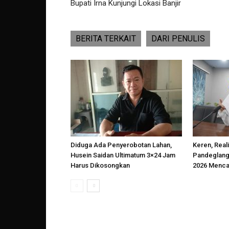
Bupati Irna Kunjungi Lokasi Banjir
BERITA TERKAIT
DARI PENULIS
Diduga Ada Penyerobotan Lahan,
Keren, Reali
Husein Saidan Ultimatum 3×24 Jam
Pandeglang
Harus Dikosongkan
2026 Menca