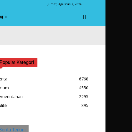
Jumat, Agustus 7, 2026
M
Popular Kategori
rita
6768
mum
4550
emerintahan
2295
litik
895
Berita Terkini