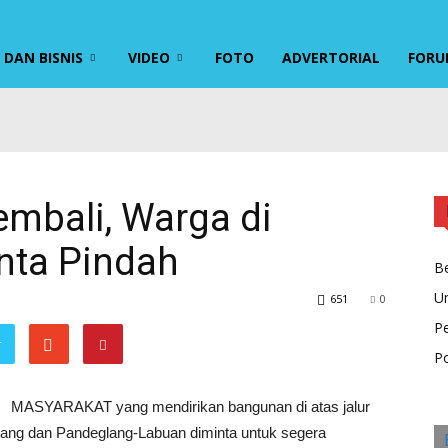
DAN BISNIS
VIDEO
FOTO
ADVERTORIAL
FORU
embali, Warga di
nta Pindah
Be
U
651
0
P
r
Po
MASYARAKAT yang mendirikan bangunan di atas jalur
lang dan Pandeglang-Labuan diminta untuk segera