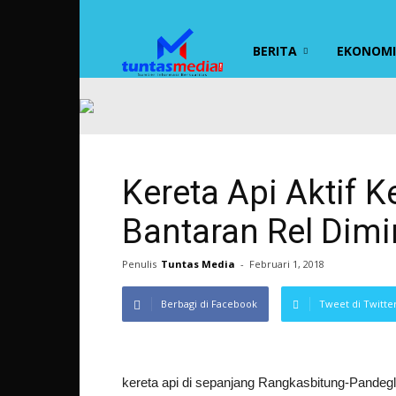
TUNTAS
BERITA
EKONOMI 
MEDIA
Kereta Api Aktif K
Bantaran Rel Dimi
Penulis
Tuntas Media
-
Februari 1, 2018
Berbagi di Facebook
Tweet di Twitte
kereta api di sepanjang Rangkasbitung-Pandeg