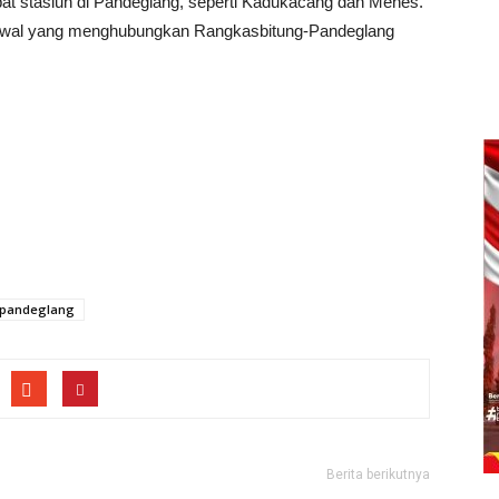
empat stasiun di Pandeglang, seperti Kadukacang dan Menes.
p awal yang menghubungkan Rangkasbitung-Pandeglang
pandeglang
Berita berikutnya