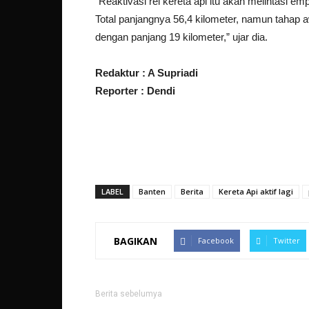
“Reaktivasi rel kereta api itu akan melintasi 
Total panjangnya 56,4 kilometer, namun taha
dengan panjang 19 kilometer,” ujar dia.
Redaktur : A Supriadi
Reporter : Dendi
LABEL
Banten
Berita
Kereta Api aktif lagi
BAGIKAN
Facebook
Twitter
Berita sebelumya