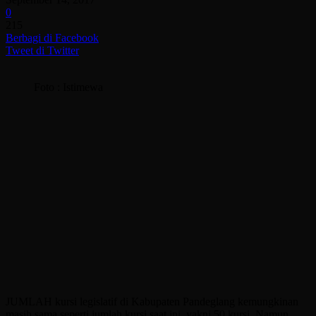
0
215
Berbagi di Facebook
Tweet di Twitter
Foto : Istimewa
JUMLAH kursi legislatif di Kabupaten Pandeglang kemungkinan
masih sama seperti jumlah kursi saat ini, yakni 50 kursi. Namun,