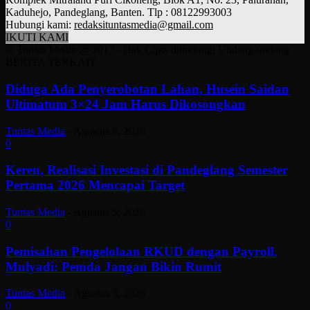
Kaduhejo, Pandeglang, Banten. Tlp : 08122993003
Hubungi kami:
redaksituntasmedia@gmail.com
IKUTI KAMI
© Tuntas Media @ 2017 - Hak Cipta dilindungi Undang-undang
BERITA TERKAIT
Diduga Ada Penyerobotan Lahan, Husein Saidan
Ultimatum 3×24 Jam Harus Dikosongkan
Tuntas Media
-
Agustus 6, 2026
0
Keren, Realisasi Investasi di Pandeglang Semester
Pertama 2026 Mencapai Target
Tuntas Media
-
Agustus 5, 2026
0
Pemisahan Pengelolaan RKUD dengan Payroll.
Mulyadi: Pemda Jangan Bikin Rumit
Tuntas Media
-
Agustus 5, 2026
0