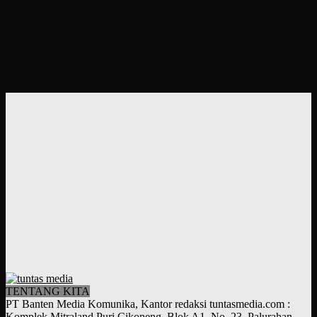
TENTANG KITA
PT Banten Media Komunika, Kantor redaksi tuntasmedia.com :
Komplek Mitraland Puri Cikoneng, Blok A1, No. 23, Palurahan,