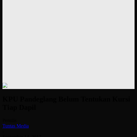
KPU Pandeglang Belum Tentukan Kursi
Tiap Dapil
Penulis
Tuntas Media
-
September 14, 2017