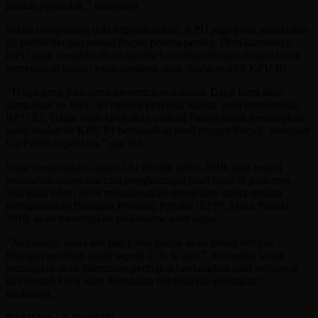
jumlah penduduk,” terangnya.
Selain menghitung data kependudukan, KPU juga perlu melakukan
uji publik dengan semua Parpol peserta pemilu. Oleh karenanya,
KPU akan menjadwalkan agenda koordinasi dengan Parpol untuk
menetapkan usulan yang nantinya akan disahkan oleh KPU RI.
“Tetapi yang jelas nanti menentukan masalah Dapil kami akan
sampaikan ke KPU RI melalui provinsi, karena yang menentukan
KPU RI. Tetapi nanti kami akan undang Parpol untuk menetapkan
suatu usulan ke KPU RI berdasarkan hasil dengan Parpol, semacam
Uji Publik seperti itu,” ujar dia.
Sujai menjelaskan, dalam UU Pemilu tahun 2019, juga terjadi
perubahan dalam tata cara penghitungan jatah kursi di parlemen.
Jika pada tahun 2014 menggunakan sistem hare quota dengan
mengandalkan Bilangan Pembagi Pemilih (BPP). Maka Pemilu
2019, akan menerapkan mekanisme saint lague.
“Aturannya, suara sah tiap partai politik akan dibagi dengan
bilangan pembagi ganjil seperti 1, 3, 5, dan 7, kemudian setiap
pembagian akan ditentukan peringkat berdasarkan nilai terbanyak
dan jumlah kursi akan ditentukan berdasarkan peringkat,”
tandasnya.
Redaktur : A Supriadi