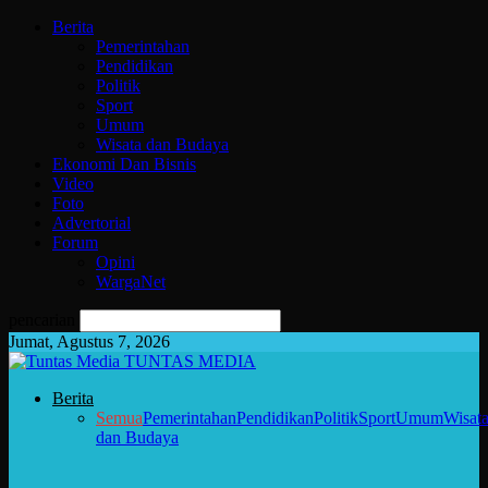
Berita
Pemerintahan
Pendidikan
Politik
Sport
Umum
Wisata dan Budaya
Ekonomi Dan Bisnis
Video
Foto
Advertorial
Forum
Opini
WargaNet
pencarian
Jumat, Agustus 7, 2026
TUNTAS MEDIA
Berita
Semua
Pemerintahan
Pendidikan
Politik
Sport
Umum
Wisat
dan Budaya