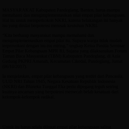
MASYARAKAT Kabupaten Pandeglang, Banten, harus mampu
memahami dan mengimplementasikan nilai empat pilar kebangsaan.
Hal itu untuk memperkokoh NKRI, karena belakangan ini banyak
isu yang dinilai berpotensi merusak keutuhan NKRI.
“Kita berharap masyarakat mampu memahami dan
mengimplementasikan empat pilar itu. Supaya warga tidak mudah
terprovokasi dengan isu-isu miring,” ungkap Ketua Panitia Seminar
Empat Pilar Kebangsaan MPR RI, Sujana yang dilaksanakan Forum
Taman Baca Masyarakat (TBM) Kabupaten Pandeglang, di Aula
Gedung PKPRI Amanah, Kecamatan Cikedal, Pandeglang, Jumat
(06/10/2017).
Ia menjelaskan, empat pilar kebangsaan yang terdiri dari Pancasila,
UUD NRI Tahun 1945, Negara Kesatuan Republik Indonesia
(NKRI) dan Bhineka Tunggal Eka perlu dipegang teguh seiring
kuatnya ancaman yang berpotensi memecah belah kesatuan dari
kelompok-kelompok radikal.
Untuk itu harus selalu diingat empat pilar kebangsaan saling