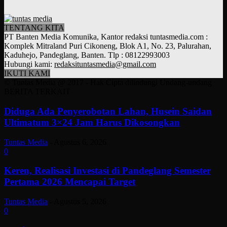
TENTANG KITA
PT Banten Media Komunika, Kantor redaksi tuntasmedia.com :
Komplek Mitraland Puri Cikoneng, Blok A1, No. 23, Palurahan,
Kaduhejo, Pandeglang, Banten. Tlp : 08122993003
Hubungi kami:
redaksituntasmedia@gmail.com
IKUTI KAMI
© Tuntas Media @ 2017 - Hak Cipta dilindungi Undang-undang
BERITA TERKAIT
Diduga Ada Penyerobotan Lahan, Husein Saidan
Ultimatum 3×24 Jam Harus Dikosongkan
Tuntas Media
-
Agustus 6, 2026
0
Keren, Realisasi Investasi di Pandeglang Semester
Pertama 2026 Mencapai Target
Tuntas Media
-
Agustus 5, 2026
0