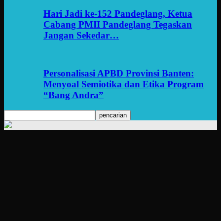
Hari Jadi ke-152 Pandeglang, Ketua
Cabang PMII Pandeglang Tegaskan
Jangan Sekedar…
Personalisasi APBD Provinsi Banten:
Menyoal Semiotika dan Etika Program
“Bang Andra”