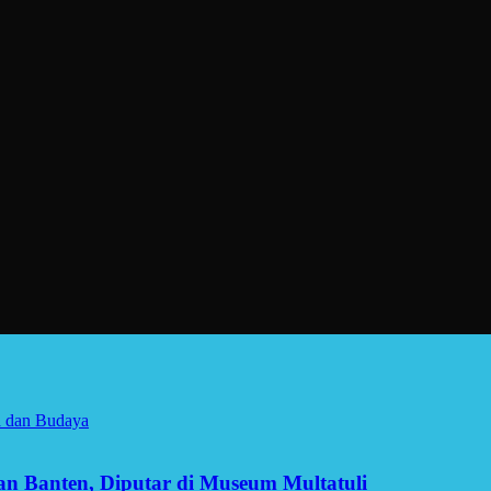
a dan Budaya
man Banten, Diputar di Museum Multatuli