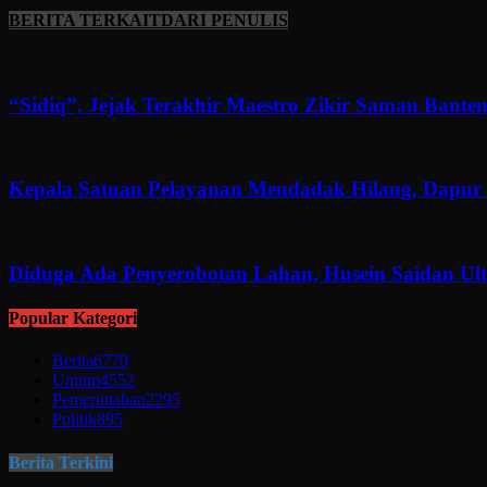
BERITA TERKAIT
DARI PENULIS
“Sidiq”, Jejak Terakhir Maestro Zikir Saman Banten
Kepala Satuan Pelayanan Mendadak Hilang, Dapur 
Diduga Ada Penyerobotan Lahan, Husein Saidan U
Popular Kategori
Berita
6770
Umum
4552
Pemerintahan
2295
Politik
895
Berita Terkini