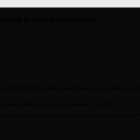
eluruh Kakanwil se-Indonesia
al (ATR/BPN), Nusron Wahid mengadakan pertemuan dengan seluruh 
 perbaikan kualitas dan kinerja Kementerian ATR/BPN.
ayanan dan imbauan untuk memetakan potensi masalah yang perlu segera