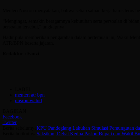
Menteri Nusron menyatakan, bahwa setiap satuan kerja harus terus b
“Mengingat, semakin beragamnya kebutuhan serta persoalan di bidang 
persoalan tersebut,” ungkapnya.
Hadir pula memberikan pengarahan dalam pertemuan ini, Wakil Ment
ATR/BPN beserta jajaran.
Redaktur : Fauzi
LABEL
menteri atr bpn
nusron wahid
BAGIKAN
Facebook
Twitter
Berita sebelumya
KPU Pandeglang Lakukan Simulasi Pemungutan da
Berita berikutnya
Saksikan, Debat Kedua Paslon Bupati dan Wakil Bu