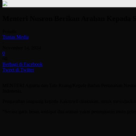
Menteri Nusron Berikan Arahan Kepada S
Penulis
Tuntas Media
-
November 14, 2024
0
60
Berbagi di Facebook
Tweet di Twitter
MENTERI Agraria dan Tata Ruang/Kepala Badan Pertanahan Nasion
Indonesia.
Pengarahan langsung kepada Kakanwil dilakukan, untuk mewujudkan
“Secara garis besar, terdapat dua arahan yakni peningkatan mutu pel