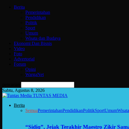
Berita
Pemerintahan
Pendidikan
Politik
Sport
Umum
Wisata dan Budaya
Ekonomi Dan Bisnis
Video
Foto
Advertorial
Forum
Opini
WargaNet
pencarian
Sabtu, Agustus 8, 2026
TUNTAS MEDIA
Berita
Semua
Pemerintahan
Pendidikan
Politik
Sport
Umum
Wisat
“Sidiq”, Jejak Terakhir Maestro Zikir Sa