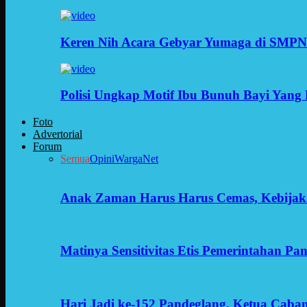
Keren Nih Acara Gebyar Yumaga di SMPN
Polisi Ungkap Motif Ibu Bunuh Bayi Yang 
Foto
Advertorial
Forum
Semua
Opini
WargaNet
Anak Zaman Harus Harus Cemas, Kebijak
Matinya Sensitivitas Etis Pemerintahan Pa
Hari Jadi ke-152 Pandeglang, Ketua Cab