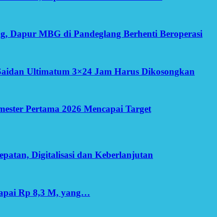
g, Dapur MBG di Pandeglang Berhenti Beroperasi
Saidan Ultimatum 3×24 Jam Harus Dikosongkan
Semester Pertama 2026 Mencapai Target
patan, Digitalisasi dan Keberlanjutan
apai Rp 8,3 M, yang…