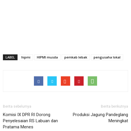
LABEL
hipmi
HIPMI musda
pemkab lebak
pengusaha lokal
Berita sebelumya
Berita berikutnya
Komisi IX DPR RI Dorong
Produksi Jagung Pandeglang
Penyelesaian RS Labuan dan
Meningkat
Pratama Menes