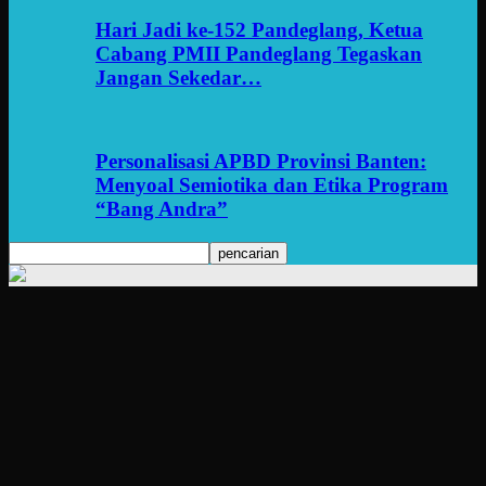
Hari Jadi ke-152 Pandeglang, Ketua
Cabang PMII Pandeglang Tegaskan
Jangan Sekedar…
Personalisasi APBD Provinsi Banten:
Menyoal Semiotika dan Etika Program
“Bang Andra”