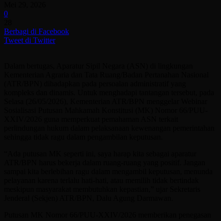
Mei 29, 2026
0
28
Berbagi di Facebook
Tweet di Twitter
Dalam bertugas, Aparatur Sipil Negara (ASN) di lingkungan
Kementerian Agraria dan Tata Ruang/Badan Pertanahan Nasional
(ATR/BPN) dihadapkan pada persoalan administratif yang
kompleks dan dinamis. Untuk menghadapi tantangan tersebut, pada
Selasa (26/05/2026), Kementerian ATR/BPN menggelar Webinar
Sosialisasi Putusan Mahkamah Konstitusi (MK) Nomor 66/PUU-
XXIV/2026 guna memperkuat pemahaman ASN terkait
perlindungan hukum dalam pelaksanaan kewenangan pemerintahan
sehingga tidak ragu dalam pengambilan keputusan.
“Ada putusan MK seperti ini, saya harap kita sebagai aparatur
ATR/BPN harus bekerja dalam ruang-ruang yang positif. Jangan
sampai kita berlebihan ragu dalam mengambil keputusan, menunda
pelayanan karena terlalu hati-hati, atau memilih tidak bertindak
meskipun masyarakat membutuhkan kepastian,” ujar Sekretaris
Jenderal (Sekjen) ATR/BPN, Dalu Agung Darmawan.
Putusan MK Nomor 66/PUU-XXIV/2026 memberikan penegasan