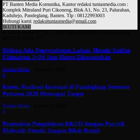
PT Banten Media Komunika, Kantor redaksi tuntasmedia.com :
Komplek Mitraland Puri Cikoneng, Blok A1, No. 23, Palurahan,
Kaduhejo, Pandeglang, Banten. Tlp : 08122993003
Hubungi kami:
redaksituntasmedia@gmail.com
IKUTI KAMI
© Tuntas Media @ 2017 - Hak Cipta dilindungi Undang-undang
BERITA TERKAIT
Diduga Ada Penyerobotan Lahan, Husein Saidan
Ultimatum 3×24 Jam Harus Dikosongkan
Tuntas Media
-
Agustus 6, 2026
0
Keren, Realisasi Investasi di Pandeglang Semester
Pertama 2026 Mencapai Target
Tuntas Media
-
Agustus 5, 2026
0
Pemisahan Pengelolaan RKUD dengan Payroll.
Mulyadi: Pemda Jangan Bikin Rumit