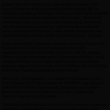
Kepada lebih dari 700 pegawai yang mengikuti webinar, Dalu
Agung Darmawan tetap mengingatkan bahwa putusan MK ini
bukanlah instrumen perlindungan hukum kekebalan untuk bertindak
sembrono ataupun menyalahgunakan kewenangan. “Putusan ini
memberikan ruang-ruang yang positif, bukan ruang pembenaran
bagi penyalahgunaan wewenang. Tidak boleh ada pemahaman
bahwa ini menjadi perlindungan mafia, tameng pelanggaran, atau
legitimasi terhadap praktik-praktik yang menyimpang,” tegasnya.
Untuk memberikan pemahaman mendalam mengenai Putusan MK
Nomor 66/PUU-XXIV/2026, Kementerian ATR/BPN
menghadirkan Panitera Konstitusi Ahli Madya MK RI, Mardian
Wibowo sebagai narasumber teknis. Narasumber berikutnya yang
menjadi pembicara kali ini adalah akademisi dan pakar hukum
keuangan negara, Yuli Indrawati; serta Staf Khusus Menteri Bidang
Hukum dan Perundang-undangan, Rudy Alfonso.
Webinar ini diselenggarakan oleh Badan Pengembangan Sumber
Daya Manusia (BPSDM) Kementerian ATR/BPN yang dikepalai
oleh Kepala BPSDM, Agustyarsyah. Rangkaian acara webinar
dimoderatori oleh Kepala Bagian Tata Usaha Pimpinan dan
Protokol, Samudra Ivan Supratikno.
“Sekali lagi mudah-mudahan (webinar) ini bisa menjadi momentum
yang baik. Ayo kita bekerja melayani masyarakat dengan baik,