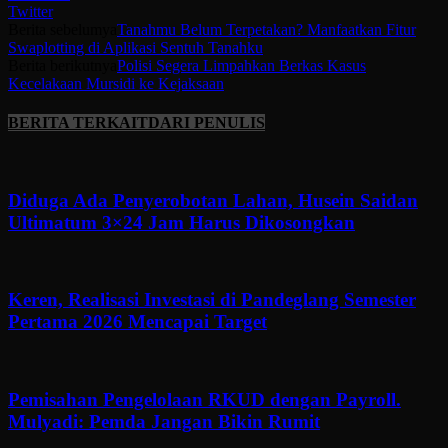
Twitter
Berita sebelumya
Tanahmu Belum Terpetakan? Manfaatkan Fitur
Swaplotting di Aplikasi Sentuh Tanahku
Berita berikutnya
Polisi Segera Limpahkan Berkas Kasus
Kecelakaan Mursidi ke Kejaksaan
BERITA TERKAIT
DARI PENULIS
Diduga Ada Penyerobotan Lahan, Husein Saidan
Ultimatum 3×24 Jam Harus Dikosongkan
Keren, Realisasi Investasi di Pandeglang Semester
Pertama 2026 Mencapai Target
Pemisahan Pengelolaan RKUD dengan Payroll.
Mulyadi: Pemda Jangan Bikin Rumit