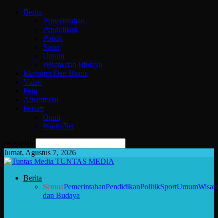
Berita
Pemerintahan
Pendidikan
Politik
Sport
Umum
Wisata dan Budaya
Ekonomi Dan Bisnis
Video
Foto
Advertorial
Forum
Opini
WargaNet
pencarian
Jumat, Agustus 7, 2026
TUNTAS MEDIA
Berita
Semua
Pemerintahan
Pendidikan
Politik
Sport
Umum
Wisat
dan Budaya