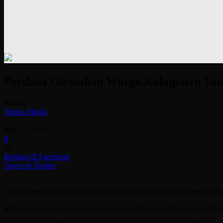
Perdana Dirasakan Warga Kabupaten Tang
Penulis
Tuntas Media
-
Mei 25, 2026
0
25
Berbagi di Facebook
Tweet di Twitter
Sebagai bentuk inovasi dalam peningkatan kualitas layanan pertan
Melalui inovasi ini, layanan roya atau penghapusan hak tanggungan y