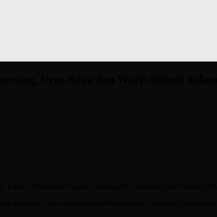
erang, Urus Roya dan Waris Selesai dala
ahan, Kantor Pertanahan (Kantah) Kabupaten Tangerang resmi melunc
ang umumnya baru selesai dalam hitungan hari, kini dapat diselesaikan