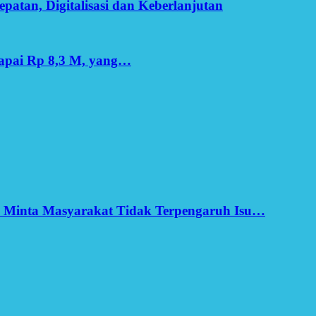
patan, Digitalisasi dan Keberlanjutan
apai Rp 8,3 M, yang…
h Minta Masyarakat Tidak Terpengaruh Isu…