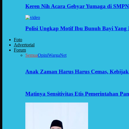
Keren Nih Acara Gebyar Yumaga di SMPN
Polisi Ungkap Motif Ibu Bunuh Bayi Yang 
Foto
Advertorial
Forum
Semua
Opini
WargaNet
Anak Zaman Harus Harus Cemas, Kebijak
Matinya Sensitivitas Etis Pemerintahan Pa