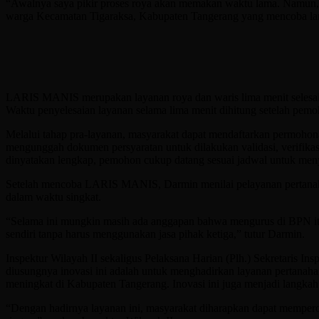
“Awalnya saya pikir proses roya akan memakan waktu lama. Namun, 
warga Kecamatan Tigaraksa, Kabupaten Tangerang yang mencoba la
LARIS MANIS merupakan layanan roya dan waris lima menit selesai ya
Waktu penyelesaian layanan selama lima menit dihitung setelah pem
Melalui tahap pra-layanan, masyarakat dapat mendaftarkan permohonan
mengunggah dokumen persyaratan untuk dilakukan validasi, verifikas
dinyatakan lengkap, pemohon cukup datang sesuai jadwal untuk me
Setelah mencoba LARIS MANIS, Darmin menilai pelayanan pertanahan 
dalam waktu singkat.
“Selama ini mungkin masih ada anggapan bahwa mengurus di BPN itu r
sendiri tanpa harus menggunakan jasa pihak ketiga,” tutur Darmin.
Inspektur Wilayah II sekaligus Pelaksana Harian (Plh.) Sekretaris
diusungnya inovasi ini adalah untuk menghadirkan layanan pertanaha
meningkat di Kabupaten Tangerang. Inovasi ini juga menjadi langka
“Dengan hadirnya layanan ini, masyarakat diharapkan dapat memperol