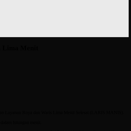
m Lima Menit
urkan Layanan Roya dan Waris Lima Menit Selesai (LARIS MANIS).
 dalam hitungan menit.