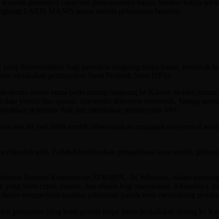
ternyata prosesnya cepat dan pelayanannya bagus, bahkan hanya seki
ngsung LARIS MANIS sesaat setelah peluncuran berakhir.
ng diperuntukkan bagi pemohon langsung tanpa kuasa, termasuk kelomp
ohon melakukan pembayaran Surat Perintah Setor (SPS).
 secara online tanpa perlu datang langsung ke Kantah melalui laman h
i data yuridis dan spasial, alih media dokumen elektronik, hingga pe
nyerahkan dokumen fisik dan melakukan pembayaran SPS.
saat ini jauh lebih mudah dibandingkan anggapan masyarakat selama in
ibet dan sulit. Padahal berdasarkan pengalaman saya sendiri, pelaya
 Inspektorat Jenderal Kementerian ATR/BPN, Tri Wibisono, dalam kete
n yang lebih cepat, mudah, dan efisien bagi masyarakat. Khususnya, 
h dalam memperkuat kualitas pelayanan publik serta mendukung pemba
eh pelayanan yang lebih praktis tanpa harus berkali-kali datang ke Ka