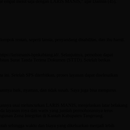
tar empat menit saja dengan LARIS MANIS,” ujar Darmin (45),
ok rentan, seperti lansia, penyandang disabilitas, dan ibu hamil.
ttps://larismanis-bpnkabtang.id/. Selanjutnya, pemohon dapat
nerbitan Surat Tanda Terima Dokumen (STTD). Setelah berkas
i. Setelah SPS diterbitkan, proses layanan dapat diselesaikan
nannya baik, nyaman, dan tidak susah. Saya juga bisa mengurus
rangannya usai meluncurkan LARIS MANIS, menjelaskan latar belakang
pada layanan roya dan waris yang jumlah permohonannya terus
ngunan Zona Integritas di Kantah Kabupaten Tangerang.
ntah sehingga waktu dan biaya yang dikeluarkan menjadi lebih