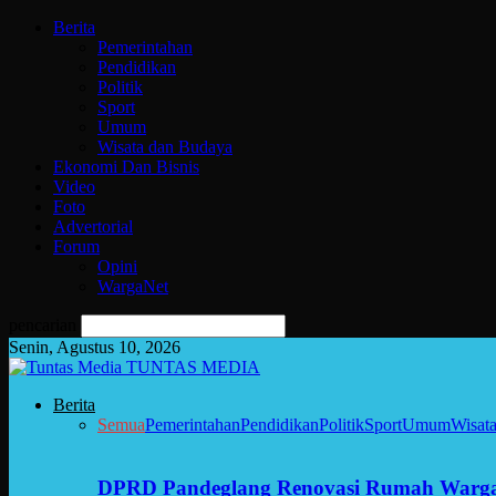
Berita
Pemerintahan
Pendidikan
Politik
Sport
Umum
Wisata dan Budaya
Ekonomi Dan Bisnis
Video
Foto
Advertorial
Forum
Opini
WargaNet
pencarian
Senin, Agustus 10, 2026
TUNTAS MEDIA
Berita
Semua
Pemerintahan
Pendidikan
Politik
Sport
Umum
Wisat
DPRD Pandeglang Renovasi Rumah Warga