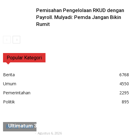
Pemisahan Pengelolaan RKUD dengan
Payroll. Mulyadi: Pemda Jangan Bikin
Rumit
Popular Kategori
Berita
6768
Umum
4550
Pemerintahan
2295
Politik
895
Diduga Ada Penyerobotan Lahan, Husein Saidan
Ultimatum 3×24 Jam Harus Dikosongkan
Berita Terkini
Tuntas Media
-
Agustus 6, 2026