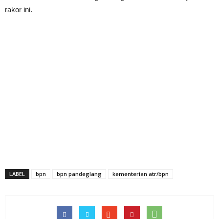
rakor ini.
LABEL
bpn
bpn pandeglang
kementerian atr/bpn