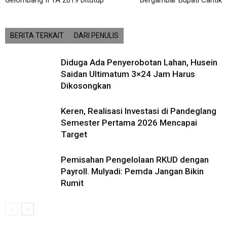
Gelombang II TA 2019 Ditutup
Bergambar Bupati Cantik
BERITA TERKAIT
DARI PENULIS
Diduga Ada Penyerobotan Lahan, Husein
Saidan Ultimatum 3×24 Jam Harus
Dikosongkan
Keren, Realisasi Investasi di Pandeglang
Semester Pertama 2026 Mencapai
Target
Pemisahan Pengelolaan RKUD dengan
Payroll. Mulyadi: Pemda Jangan Bikin
Rumit