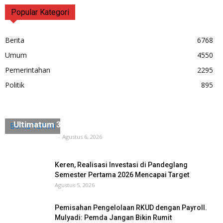
Popular Kategori
Berita
6768
Umum
4550
Pemerintahan
2295
Politik
895
Diduga Ada Penyerobotan Lahan, Husein Saidan
Ultimatum 3×24 Jam Harus Dikosongkan
Berita Terkini
Tuntas Media
-
Agustus 6, 2026
Keren, Realisasi Investasi di Pandeglang
Semester Pertama 2026 Mencapai Target
Agustus 5, 2026
Pemisahan Pengelolaan RKUD dengan Payroll.
Mulyadi: Pemda Jangan Bikin Rumit