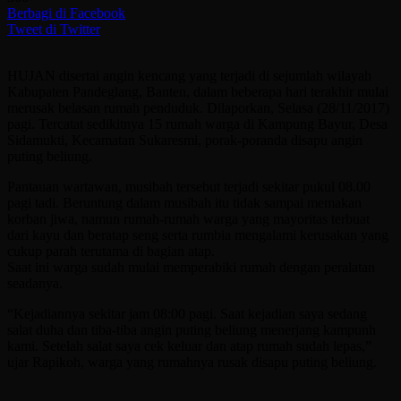
Berbagi di Facebook
Tweet di Twitter
HUJAN disertai angin kencang yang terjadi di sejumlah wilayah
Kabupaten Pandeglang, Banten, dalam beberapa hari terakhir mulai
merusak belasan rumah penduduk. Dilaporkan, Selasa (28/11/2017)
pagi. Tercatat sedikitnya 15 rumah warga di Kampung Bayur, Desa
Sidamukti, Kecamatan Sukaresmi, porak-poranda disapu angin
puting beliung.
Pantauan wartawan, musibah tersebut terjadi sekitar pukul 08.00
pagi tadi. Beruntung dalam musibah itu tidak sampai memakan
korban jiwa, namun rumah-rumah warga yang mayoritas terbuat
dari kayu dan beratap seng serta rumbia mengalami kerusakan yang
cukup parah terutama di bagian atap.
Saat ini warga sudah mulai memperabiki rumah dengan peralatan
seadanya.
“Kejadiannya sekitar jam 08:00 pagi. Saat kejadian saya sedang
salat duha dan tiba-tiba angin puting beliung menerjang kampunh
kami. Setelah salat saya cek keluar dan atap rumah sudah lepas,”
ujar Rapikoh, warga yang rumahnya rusak disapu puting beliung.