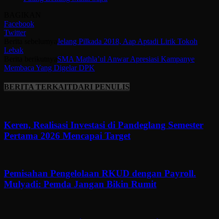
BAGIKAN
Facebook
Twitter
Berita sebelumya
Jelang Pilkada 2018, Aap Aptadi Lirik Tokoh
Lebak
Berita berikutnya
SMA Mathla’ul Anwar Apresiasi Kampanye
Membaca Yang Digelar DPK
BERITA TERKAIT
DARI PENULIS
Keren, Realisasi Investasi di Pandeglang Semester
Pertama 2026 Mencapai Target
Pemisahan Pengelolaan RKUD dengan Payroll.
Mulyadi: Pemda Jangan Bikin Rumit