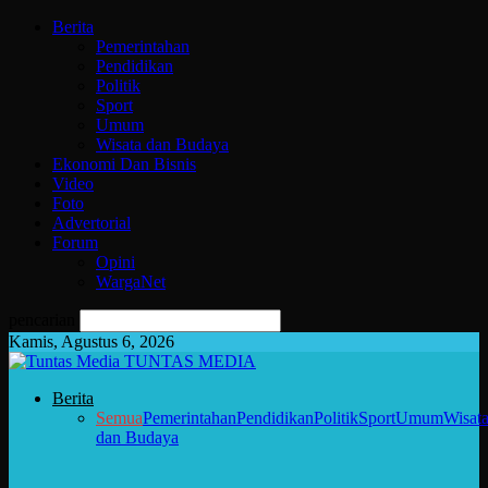
Berita
Pemerintahan
Pendidikan
Politik
Sport
Umum
Wisata dan Budaya
Ekonomi Dan Bisnis
Video
Foto
Advertorial
Forum
Opini
WargaNet
pencarian
Kamis, Agustus 6, 2026
TUNTAS MEDIA
Berita
Semua
Pemerintahan
Pendidikan
Politik
Sport
Umum
Wisat
dan Budaya