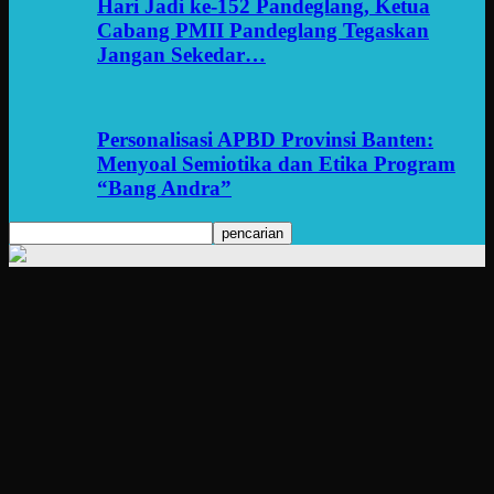
Hari Jadi ke-152 Pandeglang, Ketua
Cabang PMII Pandeglang Tegaskan
Jangan Sekedar…
Personalisasi APBD Provinsi Banten:
Menyoal Semiotika dan Etika Program
“Bang Andra”