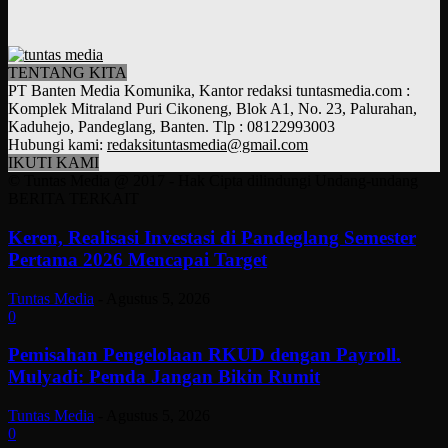
TENTANG KITA
PT Banten Media Komunika, Kantor redaksi tuntasmedia.com :
Komplek Mitraland Puri Cikoneng, Blok A1, No. 23, Palurahan,
Kaduhejo, Pandeglang, Banten. Tlp : 08122993003
Hubungi kami:
redaksituntasmedia@gmail.com
IKUTI KAMI
© Tuntas Media @ 2017 - Hak Cipta dilindungi Undang-undang
BERITA TERKAIT
Keren, Realisasi Investasi di Pandeglang Semester
Pertama 2026 Mencapai Target
Tuntas Media
-
Agustus 5, 2026
0
Pemisahan Pengelolaan RKUD dengan Payroll.
Mulyadi: Pemda Jangan Bikin Rumit
Tuntas Media
-
Agustus 5, 2026
0