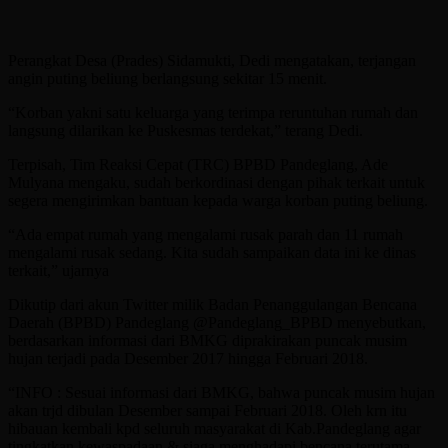
Perangkat Desa (Prades) Sidamukti, Dedi mengatakan, terjangan
angin puting beliung berlangsung sekitar 15 menit.
“Korban yakni satu keluarga yang terimpa reruntuhan rumah dan
langsung dilarikan ke Puskesmas terdekat,” terang Dedi.
Terpisah, Tim Reaksi Cepat (TRC) BPBD Pandeglang, Ade
Mulyana mengaku, sudah berkordinasi dengan pihak terkait untuk
segera mengirimkan bantuan kepada warga korban puting beliung.
“Ada empat rumah yang mengalami rusak parah dan 11 rumah
mengalami rusak sedang. Kita sudah sampaikan data ini ke dinas
terkait,” ujarnya
Dikutip dari akun Twitter milik Badan Penanggulangan Bencana
Daerah (BPBD) Pandeglang @Pandeglang_BPBD menyebutkan,
berdasarkan informasi dari BMKG diprakirakan puncak musim
hujan terjadi pada Desember 2017 hingga Februari 2018.
“INFO : Sesuai informasi dari BMKG, bahwa puncak musim hujan
akan trjd dibulan Desember sampai Februari 2018. Oleh krn itu
hibauan kembali kpd seluruh masyarakat di Kab.Pandeglang agar
tingkatkan kewaspadaan & siaga menghadapi bencana terutama