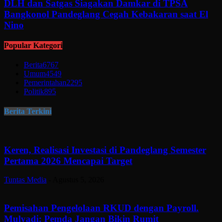
DLH dan Satgas Siagakan Damkar di TPSA
Bangkonol Pandeglang Cegah Kebakaran saat El
Nino
Popular Kategori
Berita
6767
Umum
4549
Pemerintahan
2295
Politik
895
Berita Terkini
Keren, Realisasi Investasi di Pandeglang Semester
Pertama 2026 Mencapai Target
Tuntas Media
-
Agustus 5, 2026
Pemisahan Pengelolaan RKUD dengan Payroll.
Mulyadi: Pemda Jangan Bikin Rumit