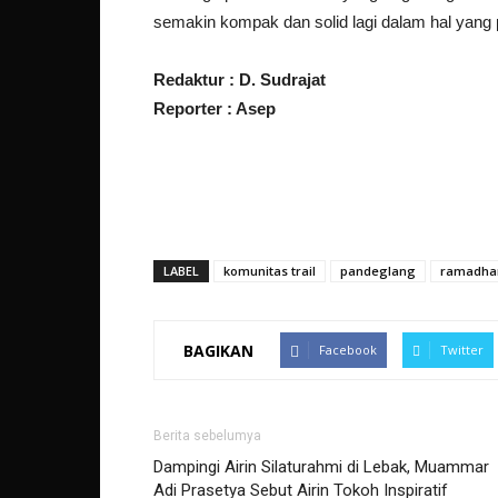
semakin kompak dan solid lagi dalam hal yang po
Redaktur : D. Sudrajat
Reporter : Asep
LABEL
komunitas trail
pandeglang
ramadha
BAGIKAN
Facebook
Twitter
Berita sebelumya
Dampingi Airin Silaturahmi di Lebak, Muammar
Adi Prasetya Sebut Airin Tokoh Inspiratif