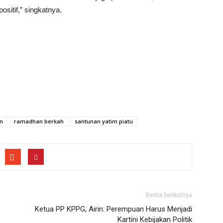
sitif,” singkatnya.
n
ramadhan berkah
santunan yatim piatu
Berita berikutnya
Ketua PP KPPG, Airin: Perempuan Harus Menjadi
Kartini Kebijakan Politik