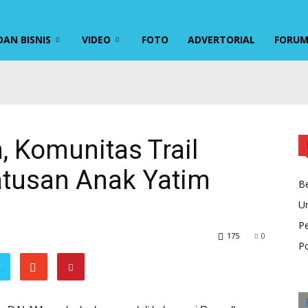
AN BISNIS
VIDEO
FOTO
ADVERTORIAL
FORU
 Komunitas Trail
atusan Anak Yatim
Be
U
P
175
0
Po
r