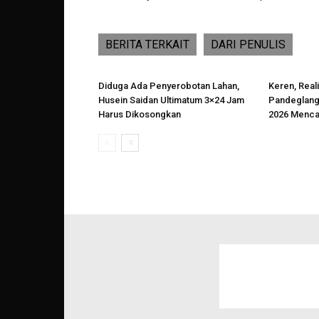
BERITA TERKAIT
DARI PENULIS
Diduga Ada Penyerobotan Lahan,
Keren, Reali
Husein Saidan Ultimatum 3×24 Jam
Pandeglang
Harus Dikosongkan
2026 Menca