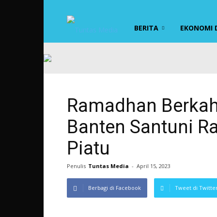
TUNTAS
BERITA
EKONOMI D
MEDIA
Ramadhan Berkah,
Banten Santuni R
Piatu
Penulis
Tuntas Media
-
April 15, 2023
Berbagi di Facebook
Tweet di Twitte