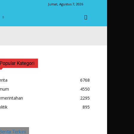
Jumat, Agustus 7, 2026
M
Popular Kategori
rita
6768
mum
4550
emerintahan
2295
litik
895
Berita Terkini