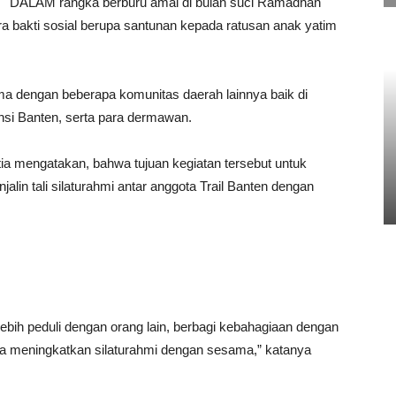
DALAM rangka berburu amal di bulan suci Ramadhan
a bakti sosial berupa santunan kepada ratusan anak yatim
ama dengan beberapa komunitas daerah lainnya baik di
insi Banten, serta para dermawan.
tia mengatakan, bahwa tujuan kegiatan tersebut untuk
lin tali silaturahmi antar anggota Trail Banten dengan
lebih peduli dengan orang lain, berbagi kebahagiaan dengan
bisa meningkatkan silaturahmi dengan sesama,” katanya