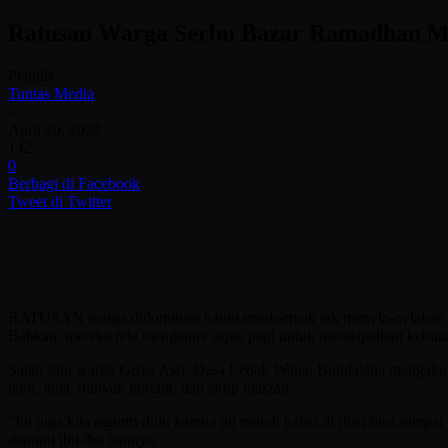
Ratusan Warga Serbu Bazar Ramadhan 
Penulis
Tuntas Media
-
April 20, 2022
142
0
Berbagi di Facebook
Tweet di Twitter
RATUSAN warga didominasi kaum emak-emak tak menyia-nyiakan k
Bahkan, mereka rela mengantre sejak pagi untuk mendapatkan kebutu
Salah satu warga Griya Asri, Desa Lebak Wana, Bundalana mengaku d
telor, gula, minyak goreng, dan sirup marzan.
“Ini juga kita ngantri dulu karena ini murah kalau di rinci bisa samp
diamini ibu-ibu lainnya.