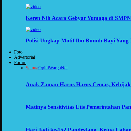
Keren Nih Acara Gebyar Yumaga di SMPN
Polisi Ungkap Motif Ibu Bunuh Bayi Yang 
Foto
Advertorial
Forum
Semua
Opini
WargaNet
Anak Zaman Harus Harus Cemas, Kebijak
Matinya Sensitivitas Etis Pemerintahan Pa
Hari Jadi ke-152 Pandeglang, Ketua Cab