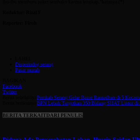
ibu-ibu memburu paket sembako karena lengkap,”katanya.(*)
Redaktur: Rizal F
Reporter: Firoh
LABEL
Disperindag serang
Pasar murah
BAGIKAN
Facebook
Twitter
Berita sebelumya
Pemkab Serang Gelar Bazar Ramadhan di 5 Kecam
Berita berikutnya
BPN Lebak Targetkan 350 Bidang SHAT Lintor di A
BERITA TERKAIT
DARI PENULIS
Diduga Ada Penyerobotan Lahan, Husein Saidan U