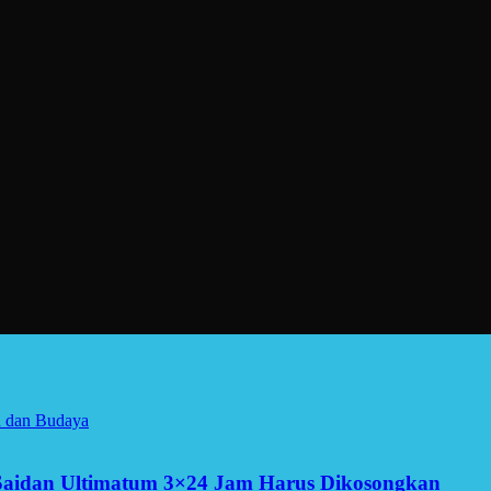
a dan Budaya
Saidan Ultimatum 3×24 Jam Harus Dikosongkan