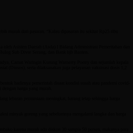
bih murah dari pasaran. “Kalau dipasaran itu sekitar Rp25 ribu
oleh Asisten Daerah (Asda) I Bidang Administrasi Pemeritahan dan
Bulog Sub Divre Serang, dan Bank bjb Banten.
adya, Camat Waringin Kurung Warnerry Poetry dan sejumlah kepala
l (Dinsos), serta dilaksanakan juga pelayanan vaksinasi dosis 1,2
entuk hadirnya pemerintah disaat kondisi susah atau pandemi covid-
gi dengan harga yang murah.
elang lebaran permintaan meningkat, barang tetap sehingga harga
yakni minyak goreng yang sebelumnya mengalami langka dan harga
sembako karena murah ada diskon 30 sampia 50 persen, makanya para