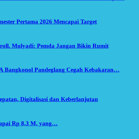
Semester Pertama 2026 Mencapai Target
oll. Mulyadi: Pemda Jangan Bikin Rumit
SA Bangkonol Pandeglang Cegah Kebakaran…
patan, Digitalisasi dan Keberlanjutan
apai Rp 8,3 M, yang…