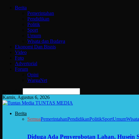
Berita
Pemerintahan
Pendidikan
Politik
Sport
Umum
Wisata dan Budaya
Ekonomi Dan Bisnis
Video
Foto
Advertorial
Forum
Opini
WargaNet
pencarian
Kamis, Agustus 6, 2026
TUNTAS MEDIA
Berita
Semua
Pemerintahan
Pendidikan
Politik
Sport
Umum
Wisat
Diduga Ada Penyerobotan Lahan, Husein 