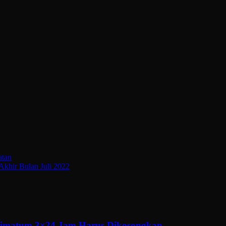
atan
khir Bulan Juli 2022
ltimatum 3×24 Jam Harus Dikosongkan