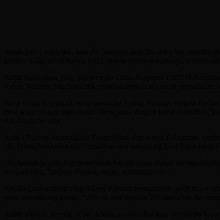
Selain paket sembako, kata dia, rata-rata para ibu-ibu lebih memili
perliter, kalau disini hanya Rp21 ribu perliternya makanya semua pa
Bazar Ramadhan yang digelar rutin Dinas Koperasi UMKM Perindustr
Kesra, Nanang Supriatna bekerjasama dengan sejumlah perusahaan s
Turut Hadir Kepala Diskoumperindag Adang Rahmat, Kepala Badan K
desa serta ratusan masyarakat. Bertepatan dengan bazar ramadhan, j
dan 3 atau booster.
Asda I Bidang Administrasi Pemeritahan dan Kesra Kabupaten Serang,
19. Terlebih di bulan suci ramadhan dan menjelang Hari Raya Idhul 
“Ini bentuk kepedulian pemerintah kepada masyarakat, memperlihatkan
menjadi naik,”ungkap Nanang dalam sambutannya.
Kepala Diskoumperindag Adang Rahmat mengatakan, pada bazar rama
yang melambung tinggi. “Minyak kita siapkan 200 liter lebih itu semua
Selain minyak goreng, sebut Adang, masyarakat juga menyerbu bazar