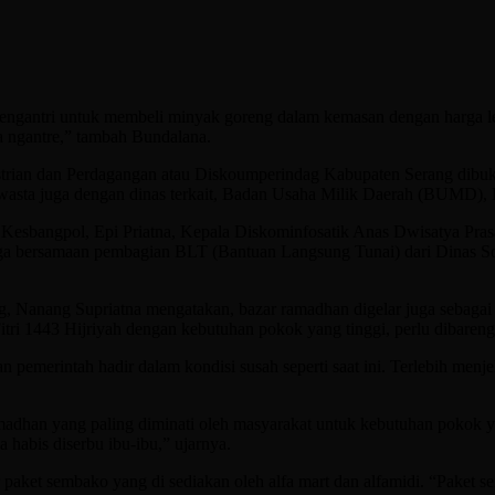
h mengantri untuk membeli minyak goreng dalam kemasan dengan harga le
da ngantre,” tambah Bundalana.
ian dan Perdagangan atau Diskoumperindag Kabupaten Serang dibuka 
wasta juga dengan dinas terkait, Badan Usaha Milik Daerah (BUMD), 
esbangpol, Epi Priatna, Kepala Diskominfosatik Anas Dwisatya Pras
uga bersamaan pembagian BLT (Bantuan Langsung Tunai) dari Dinas Sosia
 Nanang Supriatna mengatakan, bazar ramadhan digelar juga sebagai b
Fitri 1443 Hijriyah dengan kebutuhan pokok yang tinggi, perlu dibaren
 pemerintah hadir dalam kondisi susah seperti saat ini. Terlebih menj
dhan yang paling diminati oleh masyarakat untuk kebutuhan pokok 
 habis diserbu ibu-ibu,” ujarnya.
 paket sembako yang di sediakan oleh alfa mart dan alfamidi. “Paket 