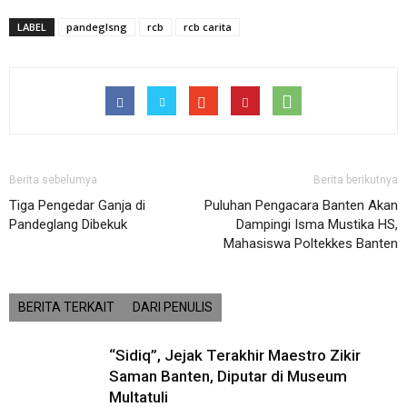
LABEL
pandeglsng
rcb
rcb carita
Berita sebelumya
Berita berikutnya
Tiga Pengedar Ganja di
Puluhan Pengacara Banten Akan
Pandeglang Dibekuk
Dampingi Isma Mustika HS,
Mahasiswa Poltekkes Banten
BERITA TERKAIT
DARI PENULIS
“Sidiq”, Jejak Terakhir Maestro Zikir
Saman Banten, Diputar di Museum
Multatuli