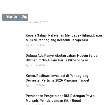
“Sidiq”, Jejak Terakhir Maestro Zikir Saman
Banten, Diputar di Museum Multatuli
Berita Terkini
Tuntas Media
-
Agustus 8, 2026
Kepala Satuan Pelayanan Mendadak Hilang, Dapur
MBG di Pandeglang Berhenti Beroperasi
Agustus 7, 2026
Diduga Ada Penyerobotan Lahan, Husein Saidan
Ultimatum 3×24 Jam Harus Dikosongkan
Agustus 6, 2026
Keren, Realisasi Investasi di Pandeglang
Semester Pertama 2026 Mencapai Target
Agustus 5, 2026
Pemisahan Pengelolaan RKUD dengan Payroll.
Mulyadi: Pemda Jangan Bikin Rumit